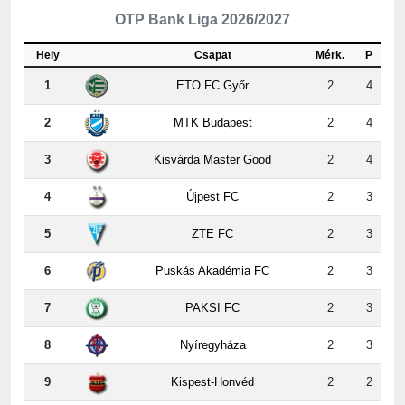
OTP Bank Liga 2026/2027
Hely
Csapat
Mérk.
P
1
ETO FC Győr
2
4
2
MTK Budapest
2
4
3
Kisvárda Master Good
2
4
4
Újpest FC
2
3
5
ZTE FC
2
3
6
Puskás Akadémia FC
2
3
7
PAKSI FC
2
3
8
Nyíregyháza
2
3
9
Kispest-Honvéd
2
2