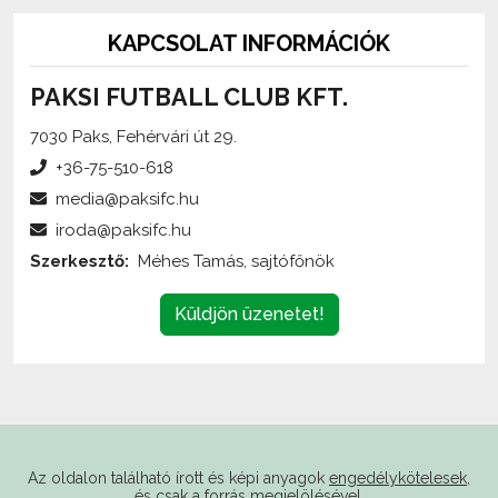
KAPCSOLAT INFORMÁCIÓK
PAKSI FUTBALL CLUB KFT.
7030 Paks, Fehérvári út 29.
+36-75-510-618
media@paksifc.hu
iroda@paksifc.hu
Szerkesztő:
Méhes Tamás, sajtófőnök
Küldjön üzenetet!
Az oldalon található írott és képi anyagok
engedélykötelesek
,
és csak a forrás megjelölésével,