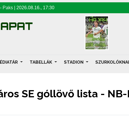
-
Paks
|
2026.08.16
.,
17:30
SAPAT
ÉDIATÁR
TABELLÁK
STADION
SZURKOLÓKN
ros SE góllövő lista - NB-