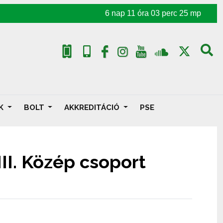
6
nap
11
óra
03
perc
24
mp
AK
BOLT
AKKREDITÁCIÓ
PSE
III. Közép csoport