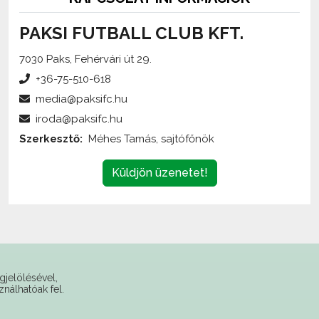
PAKSI FUTBALL CLUB KFT.
7030 Paks, Fehérvári út 29.
+36-75-510-618
MEZ (HAZAI ZÖLD)
media@paksifc.hu
iroda@paksifc.hu
28.900 Ft
Szerkesztő:
Méhes Tamás, sajtófőnök
Küldjön üzenetet!
gjelölésével,
ználhatóak fel.