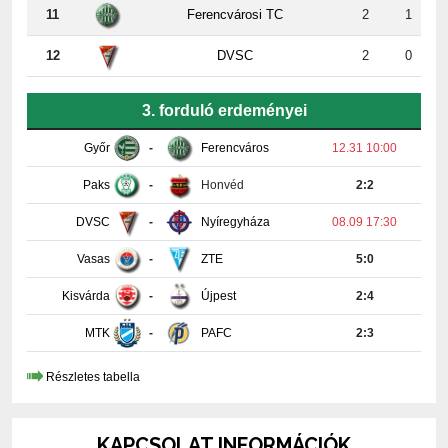
11
Ferencvárosi TC
2
1
12
DVSC
2
0
3. forduló erdeményei
Győr
-
Ferencváros
12.31 10:00
Paks
-
Honvéd
2:2
DVSC
-
Nyíregyháza
08.09 17:30
Vasas
-
ZTE
5:0
Kisvárda
-
Újpest
2:4
MTK
-
PAFC
2:3
Részletes tabella
KAPCSOLAT INFORMÁCIÓK