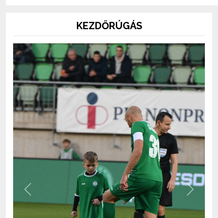
KEZDŐRÚGÁS
Previous
Next