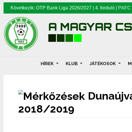
Következik: OTP Bank Liga 2026/2027 | 4. forduló |
PAFC
A MAGYAR C
HÍREK
KLUB
JÁTÉKOSOK
M
Dunaújvá
2018/2019