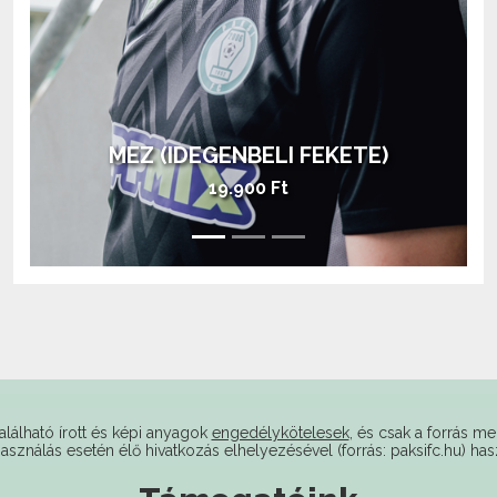
MEZ (IDEGENBELI FEKETE)
AJÁNDÉKOZZ
kezdőrúgást!
19.900 Ft
alálható írott és képi anyagok
engedélykötelesek
, és csak a forrás me
használás esetén élő hivatkozás elhelyezésével (forrás: paksifc.hu) has