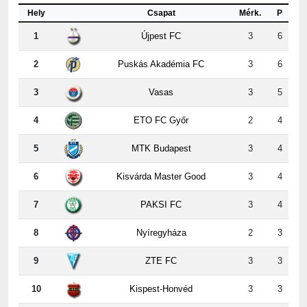
Hely
Csapat
Mérk.
P
1
Újpest FC
3
6
2
Puskás Akadémia FC
3
6
3
Vasas
3
5
4
ETO FC Győr
2
4
5
MTK Budapest
3
4
6
Kisvárda Master Good
3
4
7
PAKSI FC
3
4
8
Nyíregyháza
2
3
9
ZTE FC
3
3
10
Kispest-Honvéd
3
3