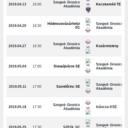
Szeged- Grosics
2019.04.13
16:00
vs
Kecskeméti TE
Akadémia
Hódmezevásárhelyi
Szeged- Grosics
vs
2019.04.20
16:30
FC
Akadémia
Szeged- Grosics
2019.04.27
16:30
Kozármisleny
vs
Akadémia
Szeged- Grosics
vs
2019.05.04
17:00
Dunaújváros SE
Akadémia
Szeged- Grosics
vs
2019.05.11
17:00
Szentlőrinc SE
Akadémia
Szeged- Grosics
2019.05.18
17:30
Iváncsa KSE
vs
Akadémia
Szeged- Grosics
vs
2019.05.25
17:30
SZEOL SC