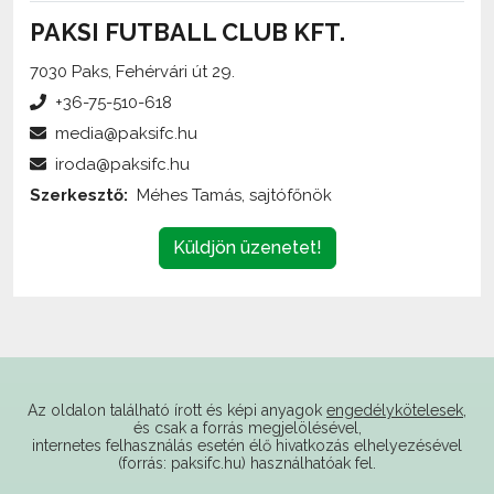
7030 Paks, Fehérvári út 29.
+36-75-510-618
media@paksifc.hu
iroda@paksifc.hu
Szerkesztő:
Méhes Tamás, sajtófőnök
Küldjön üzenetet!
Az oldalon található írott és képi anyagok
engedélykötelesek
,
és csak a forrás megjelölésével,
internetes felhasználás esetén élő hivatkozás elhelyezésével
(forrás: paksifc.hu) használhatóak fel.
Támogatóink