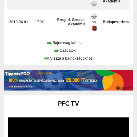
Akadémia
Szeged- Grosics
2019.06.01
17:30
vs
Budapest Honvéd II
Akadémia
Bajnokság tabella
Csapatok
Vissza a bajnokságokhoz
PFC TV