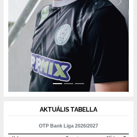
AKTUÁLIS TABELLA
OTP Bank Liga 2026/2027
Hely
Csapat
Mérk.
P
1
ETO FC Győr
2
4