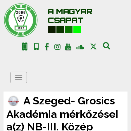
A MAGYAR
CSAPAT
A Szeged- Grosics
Akadémia mérkőzései
a(z) NB-III. Közép