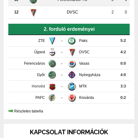
2. forduló erdeményei
ZTE
-
Paks
5:2
Újpest
-
DVSC
4:2
Ferencváros
-
Vasas
0:0
Győr
-
Nyíregyháza
4:0
Honvéd
-
MTK
3:3
PAFC
-
Kisvárda
0:2
Részletes tabella
KAPCSOLAT INFORMÁCIÓK
PAKSI FUTBALL CLUB KFT.