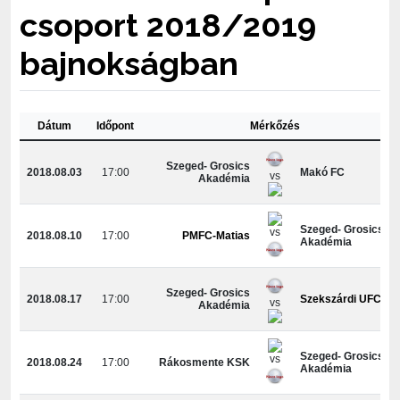
csoport 2018/2019
bajnokságban
Dátum
Időpont
Mérkőzés
Szeged- Grosics
2018.08.03
17:00
Makó FC
vs
Akadémia
Szeged- Grosics
vs
2018.08.10
17:00
PMFC-Matias
Akadémia
Szeged- Grosics
2018.08.17
17:00
Szekszárdi UFC
vs
Akadémia
Szeged- Grosics
vs
2018.08.24
17:00
Rákosmente KSK
Akadémia