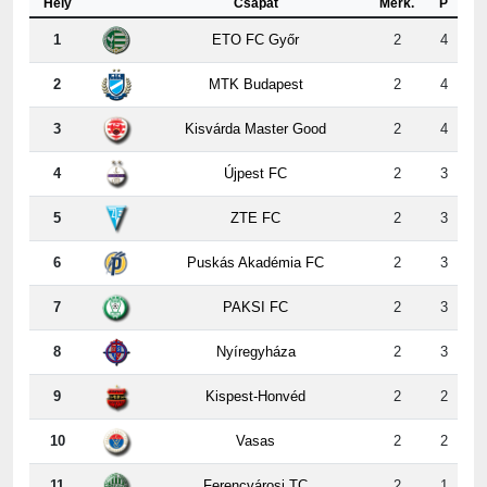
2
MTK Budapest
2
4
3
Kisvárda Master Good
2
4
4
Újpest FC
2
3
5
ZTE FC
2
3
6
Puskás Akadémia FC
2
3
7
PAKSI FC
2
3
8
Nyíregyháza
2
3
9
Kispest-Honvéd
2
2
10
Vasas
2
2
11
Ferencvárosi TC
2
1
12
DVSC
2
0