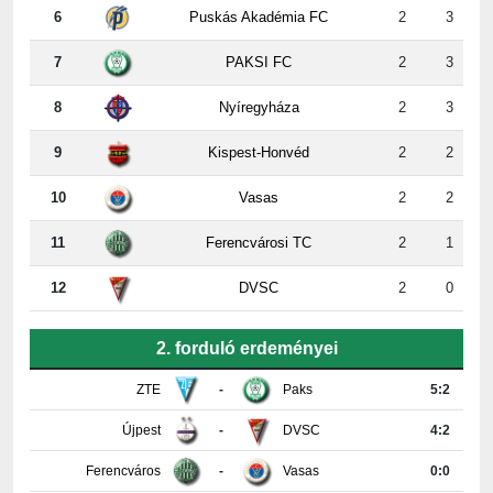
6
Puskás Akadémia FC
2
3
7
PAKSI FC
2
3
8
Nyíregyháza
2
3
9
Kispest-Honvéd
2
2
10
Vasas
2
2
11
Ferencvárosi TC
2
1
12
DVSC
2
0
2. forduló erdeményei
ZTE
-
Paks
5:2
Újpest
-
DVSC
4:2
Ferencváros
-
Vasas
0:0