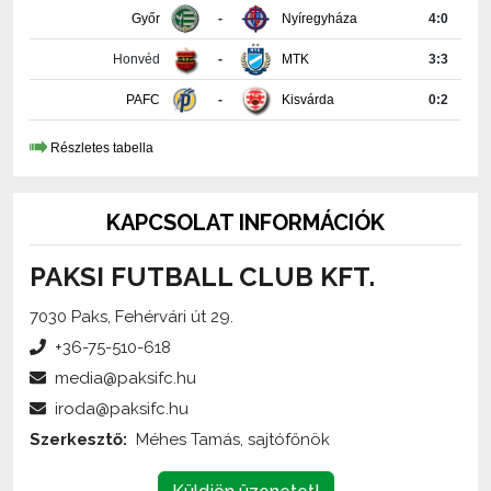
Győr
-
Nyíregyháza
4:0
Honvéd
-
MTK
3:3
PAFC
-
Kisvárda
0:2
Részletes tabella
KAPCSOLAT INFORMÁCIÓK
PAKSI FUTBALL CLUB KFT.
7030 Paks, Fehérvári út 29.
+36-75-510-618
MEZ (HAZAI ZÖLD)
media@paksifc.hu
iroda@paksifc.hu
28.900 Ft
Szerkesztő:
Méhes Tamás, sajtófőnök