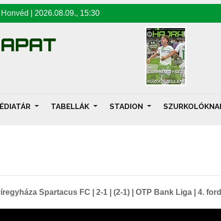
-
Honvéd
|
2026.08.09
.,
15:30
SAPAT
ÉDIATÁR
TABELLÁK
STADION
SZURKOLÓKN
íregyháza Spartacus FC | 2-1 | (2-1) | OTP Bank Liga | 4. fo