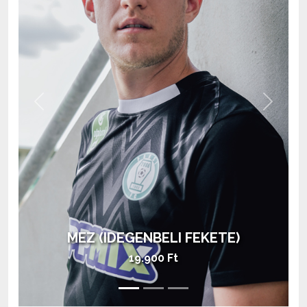
Previous
Next
AJÁNDÉKOZZ
MEZ (IDEGENBELI FEKETE)
kezdőrúgást!
19.900 Ft