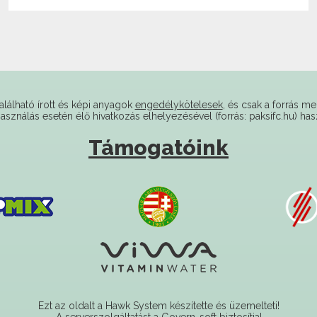
alálható írott és képi anyagok
engedélykötelesek
, és csak a forrás me
használás esetén élő hivatkozás elhelyezésével (forrás: paksifc.hu) has
Támogatóink
Ezt az oldalt a Hawk System készítette és üzemelteti!