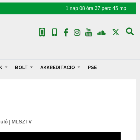
1
nap
08
óra
37
perc
44
mp
AK
BOLT
AKKREDITÁCIÓ
PSE
rduló | MLSZTV