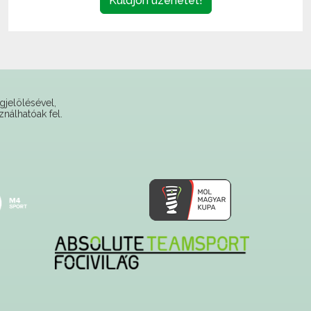
Küldjön üzenetet!
gjelölésével,
ználhatóak fel.