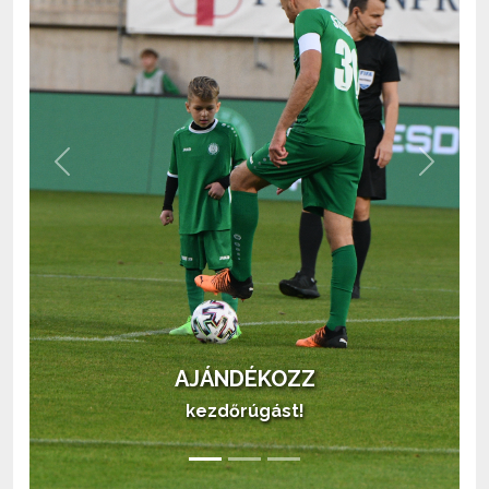
Previous
Next
AJÁNDÉKOZZ
kezdőrúgást!