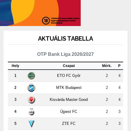
AKTUÁLIS TABELLA
OTP Bank Liga 2026/2027
Hely
Csapat
Mérk.
P
1
ETO FC Győr
2
4
2
MTK Budapest
2
4
3
Kisvárda Master Good
2
4
4
Újpest FC
2
3
5
ZTE FC
2
3