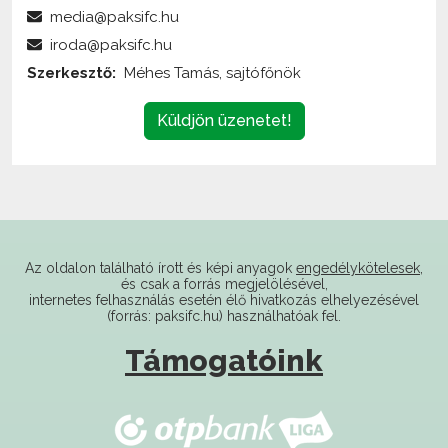
media@paksifc.hu
iroda@paksifc.hu
Szerkesztő:
Méhes Tamás, sajtófőnök
Küldjön üzenetet!
Az oldalon található írott és képi anyagok
engedélykötelesek
,
és csak a forrás megjelölésével,
internetes felhasználás esetén élő hivatkozás elhelyezésével
(forrás: paksifc.hu) használhatóak fel.
Támogatóink