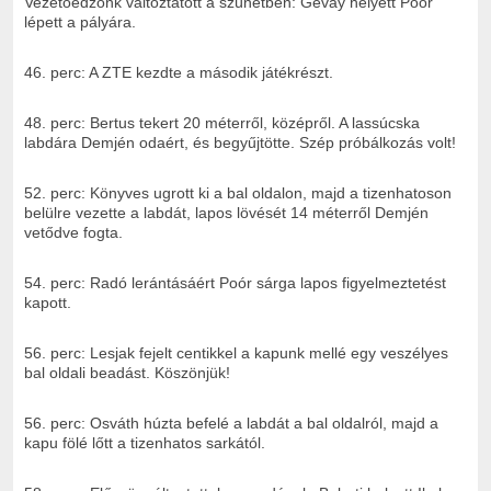
Vezetőedzőnk változtatott a szünetben: Gévay helyett Poór
lépett a pályára.
46. perc: A ZTE kezdte a második játékrészt.
48. perc: Bertus tekert 20 méterről, középről. A lassúcska
labdára Demjén odaért, és begyűjtötte. Szép próbálkozás volt!
52. perc: Könyves ugrott ki a bal oldalon, majd a tizenhatoson
belülre vezette a labdát, lapos lövését 14 méterről Demjén
vetődve fogta.
54. perc: Radó lerántásáért Poór sárga lapos figyelmeztetést
kapott.
56. perc: Lesjak fejelt centikkel a kapunk mellé egy veszélyes
bal oldali beadást. Köszönjük!
56. perc: Osváth húzta befelé a labdát a bal oldalról, majd a
kapu fölé lőtt a tizenhatos sarkától.