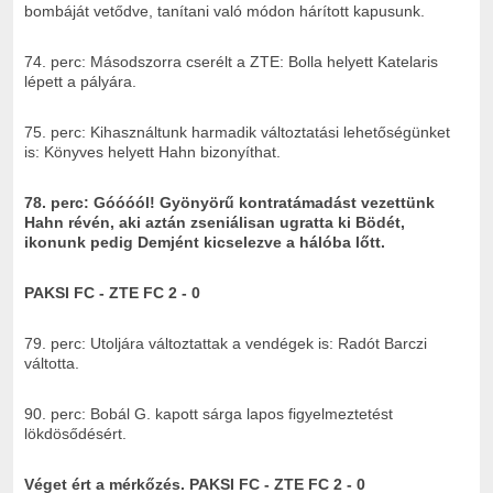
bombáját vetődve, tanítani való módon hárított kapusunk.
74. perc: Másodszorra cserélt a ZTE: Bolla helyett Katelaris
lépett a pályára.
75. perc: Kihasználtunk harmadik változtatási lehetőségünket
is: Könyves helyett Hahn bizonyíthat.
78. perc: Góóóól! Gyönyörű kontratámadást vezettünk
Hahn révén, aki aztán zseniálisan ugratta ki Bödét,
ikonunk pedig Demjént kicselezve a hálóba lőtt.
PAKSI FC - ZTE FC 2 - 0
79. perc: Utoljára változtattak a vendégek is: Radót Barczi
váltotta.
90. perc: Bobál G. kapott sárga lapos figyelmeztetést
lökdösődésért.
Véget ért a mérkőzés.
PAKSI FC - ZTE FC 2 - 0