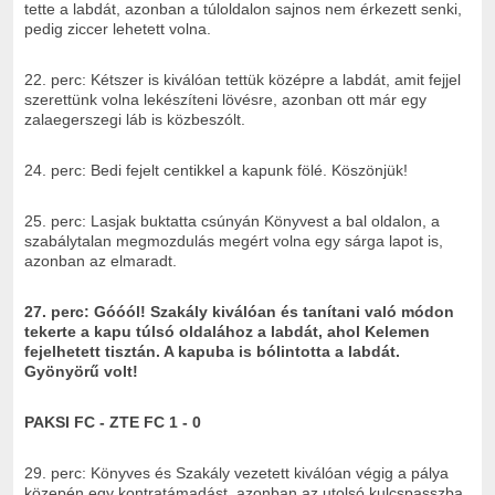
tette a labdát, azonban a túloldalon sajnos nem érkezett senki,
pedig ziccer lehetett volna.
22. perc: Kétszer is kiválóan tettük középre a labdát, amit fejjel
szerettünk volna lekészíteni lövésre, azonban ott már egy
zalaegerszegi láb is közbeszólt.
24. perc: Bedi fejelt centikkel a kapunk fölé. Köszönjük!
25. perc: Lasjak buktatta csúnyán Könyvest a bal oldalon, a
szabálytalan megmozdulás megért volna egy sárga lapot is,
azonban az elmaradt.
27. perc: Góóól! Szakály kiválóan és tanítani való módon
tekerte a kapu túlsó oldalához a labdát, ahol Kelemen
fejelhetett tisztán. A kapuba is bólintotta a labdát.
Gyönyörű volt!
PAKSI FC - ZTE FC 1 - 0
29. perc: Könyves és Szakály vezetett kiválóan végig a pálya
közepén egy kontratámadást, azonban az utolsó kulcspasszba