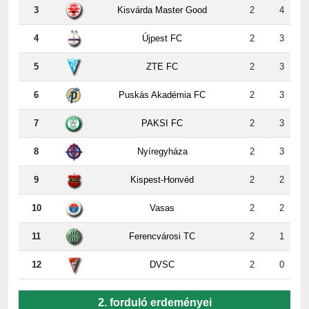
3
Kisvárda Master Good
2
4
4
Újpest FC
2
3
5
ZTE FC
2
3
6
Puskás Akadémia FC
2
3
7
PAKSI FC
2
3
8
Nyíregyháza
2
3
9
Kispest-Honvéd
2
2
10
Vasas
2
2
11
Ferencvárosi TC
2
1
12
DVSC
2
0
2. forduló erdeményei