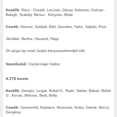
Kezdők:
Rácz - Osváth, Lenzsér, Gévay, Kelemen, Kulcsár -
Balogh, Szakály, Bertus - Könyves, Böde
Cserék:
Holczer, Szélpál, Báló, Kecskés, Hahn, Sajbán, Poór
Sérültek: Bartha, Haraszti, Papp
Öt sárga lap miatt Szabó kényszerpihenőjét tölti.
Vezetőedző:
Osztermájer Gábor
A ZTE kerete
Kezdők:
Demjén, Lesjak, Bobál D., Radó, Sieber, Babati, Bobál
G., Kocsis, Mitrovic, Bedi, Bolla
Cserék:
Szemerédi, Katelaris, Mcwoods, Ikoba, Ostrek, Barczi,
Gergényi