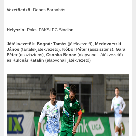
Vezetőedző:
Dobos Barnabás
Helyszín:
Paks, PAKSI FC Stadion
Játékvezetők:
Bognár Tamás
(játékvezető),
Medovarszki
János
(tartalékjátékvezető),
Kóbor Péter
(asszisztens),
Garai
Péter
(asszisztens),
Csonka Bence
(alapvonali játékvezető)
és
Kulcsár Katalin
(alapvonali játékvezető)