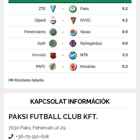
ZTE
-
Paks
5:2
Újpest
-
DVSC
4:2
Ferencváros
-
Vasas
0:0
Győr
-
Nyíregyháza
4:0
Honvéd
-
MTK
3:3
PAFC
-
Kisvárda
0:2
Részletes tabella
KAPCSOLAT INFORMÁCIÓK
PAKSI FUTBALL CLUB KFT.
7030 Paks, Fehérvári út 29.
+36-75-510-618