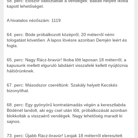
58. perc: Először változtattak a vendégek: Babati helyett Ikoba
kapott lehetőséget.
A hivatalos nézőszám: 1119
64. perc: Böde próbálkozott középről, 20 méterről némi
tologatást követően. A lapos lövésre azonban Demjén leért és
fogta.
65. perc: Nagy Rácz-bravúr! Ikoba lőtt laposan 18 méterről, a
kapusunk mellett elguruló labdáért visszafelé kellett nyújtóznia
hálóőrünknek.
67. perc: Másodszor cseréltünk: Szakály helyett Kecskés
bizonyíthat.
68. perc: Egy gyönyörű kontratámadás végén a keresztlabda
Bödénél landolt, aki egy csel után lőtt, próbálkozását azonban
blokkolták a visszaérő vendégek. Nagy lehetőség maradt ki
sajnos.
73. perc: Újabb Rácz-bravúr! Lesjak 18 méterről eleresztett