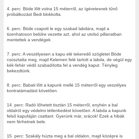
4. perc: Böde lőtt volna 15 méterről, az ígéretesnek tűnő
próbálkozást Bedi blokkolta.
6. perc: Böde csapott le egy szabad labdára, majd a
tizenhatoson belülre vezette azt, ahol az utolsó pillanatban
mentettek a vendégek.
7. perc: A veszélyesen a kapu elé tekeredő szögletet Böde
csúsztatta meg, majd Kelemen felé tartott a labda, de végül egy
kék-fehér védő szabadította fel a vendég kaput. Tényleg
bekezdtünk.
8. perc: Babati lőtt a kapunk mellé 15 méterről egy veszélyes
kontratámadást követően.
14. perc: Radó lőhetett tisztán 15 méterről, enyhén a bal
oldalról egy védelmi tétlenkedést követően. A labda a kapunk
felső kapufáján csattant. Gyerünk már, srácok! Ezek a hibák
nem férhetnek bele.
15. perc: Szakály húzta meg a bal oldalon, majd középre is