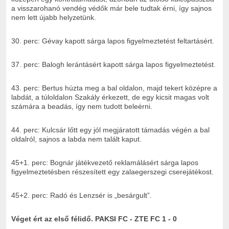
a visszarohanó vendég védők már bele tudtak érni, így sajnos
nem lett újabb helyzetünk.
30. perc: Gévay kapott sárga lapos figyelmeztetést feltartásért.
37. perc: Balogh lerántásért kapott sárga lapos figyelmeztetést.
43. perc: Bertus húzta meg a bal oldalon, majd tekert középre a
labdát, a túloldalon Szakály érkezett, de egy kicsit magas volt
számára a beadás, így nem tudott beleérni.
44. perc: Kulcsár lőtt egy jól megjáratott támadás végén a bal
oldalról, sajnos a labda nem talált kaput.
45+1. perc: Bognár játékvezető reklamálásért sárga lapos
figyelmeztetésben részesített egy zalaegerszegi cserejátékost.
45+2. perc: Radó és Lenzsér is „besárgult”.
Véget ért az első félidő.
PAKSI FC - ZTE FC 1 - 0