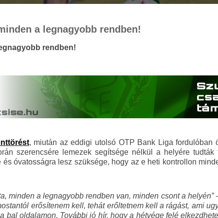
minden a legnagyobb rendben!
legnagyobb rendben!
nttörést
, miután az eddigi utolsó OTP Bank Liga fordulóban ö
án szerencsére lemezek segítsége nélkül a helyére tudták t
e és óvatosságra lesz szüksége, hogy az e heti kontrollon min
ta, minden a legnagyobb rendben van, minden csont a helyén”
-
ostantól erősítenem kell, tehát erőltetnem kell a rágást, ami u
 a bal oldalamon. További jó hír, hogy a hétvége felé elkezd