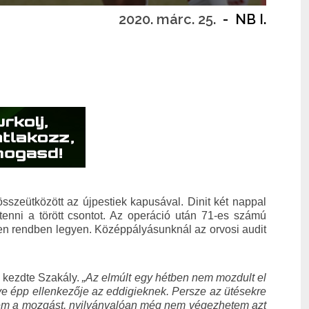
2020. márc. 25.
-
NB I.
sszeütközött az újpestiek kapusával. Dinit két nappal
enni a törött csontot. Az operáció után 71-es számú
den rendben legyen. Középpályásunknál az orvosi audit
 kezdte Szakály.
„Az elmúlt egy hétben nem mozdult el
gye épp ellenkezője az eddigieknek. Persze az ütésekre
hetem a mozgást, nyilvánvalóan még nem végezhetem azt