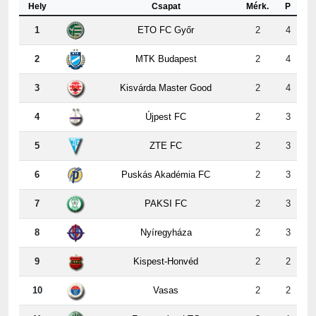
Hely
Csapat
Mérk.
P
1
ETO FC Győr
2
4
2
MTK Budapest
2
4
3
Kisvárda Master Good
2
4
4
Újpest FC
2
3
5
ZTE FC
2
3
6
Puskás Akadémia FC
2
3
7
PAKSI FC
2
3
8
Nyíregyháza
2
3
9
Kispest-Honvéd
2
2
10
Vasas
2
2