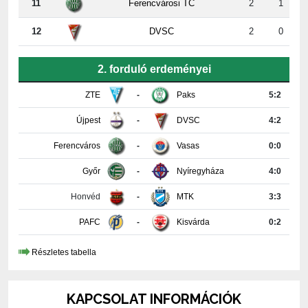
11
Ferencvárosi TC
2
1
12
DVSC
2
0
2. forduló erdeményei
ZTE
-
Paks
5:2
Újpest
-
DVSC
4:2
Ferencváros
-
Vasas
0:0
Győr
-
Nyíregyháza
4:0
Honvéd
-
MTK
3:3
PAFC
-
Kisvárda
0:2
Részletes tabella
KAPCSOLAT INFORMÁCIÓK