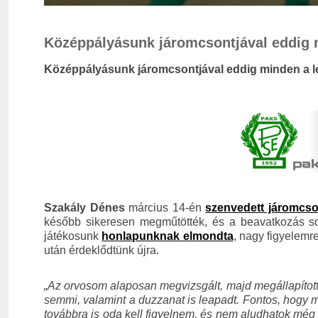
Középpályásunk járomcsontjával eddig 
Középpályásunk járomcsontjával eddig minden a 
Szakály Dénes
március 14-én
szenvedett járomcso
később sikeresen megműtötték, és a beavatkozás sor
játékosunk
honlapunknak elmondta
, nagy figyelemr
után érdeklődtünk újra.
„Az orvosom alaposan megvizsgált, majd megállapítot
semmi, valamint a duzzanat is leapadt. Fontos, hogy m
továbbra is oda kell figyelnem, és nem aludhatok még