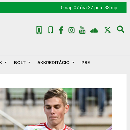
0
nap
07
óra
37
perc
31
mp
AK
BOLT
AKKREDITÁCIÓ
PSE