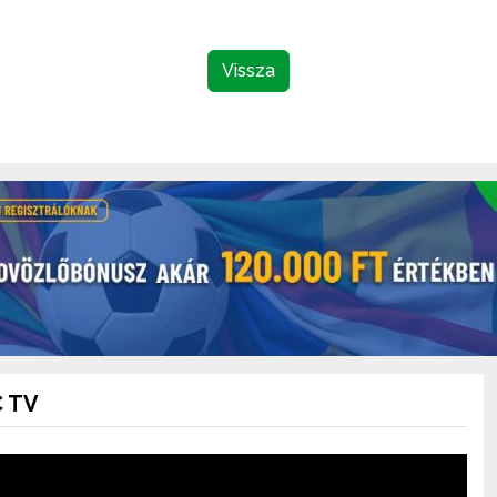
Vissza
 TV