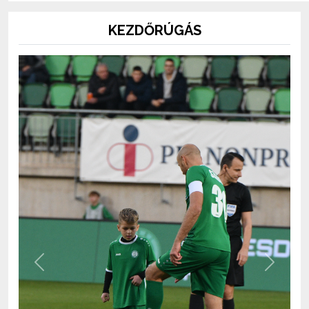
KEZDŐRÚGÁS
Previous
Next