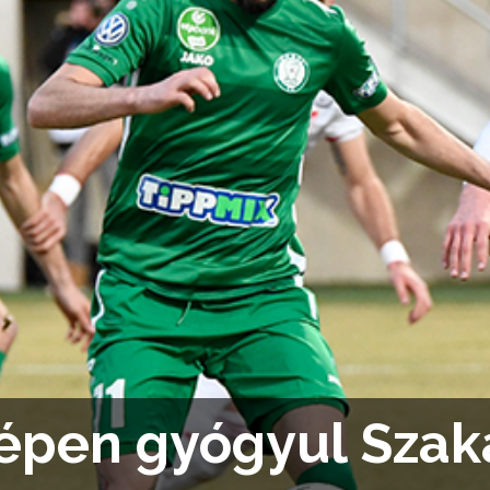
épen gyógyul Szak