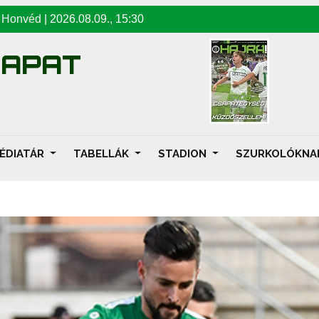
-
Honvéd
|
2026.08.09
.,
15:30
SAPAT
ÉDIATÁR
TABELLÁK
STADION
SZURKOLÓKN