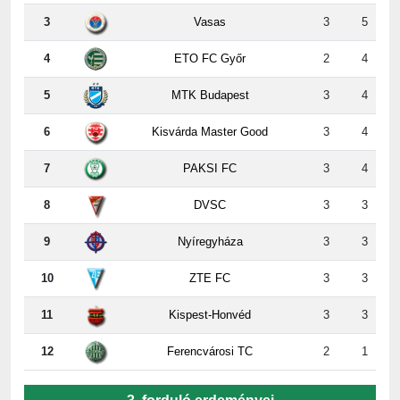
4
ETO FC Győr
2
4
5
MTK Budapest
3
4
6
Kisvárda Master Good
3
4
7
PAKSI FC
3
4
8
DVSC
3
3
9
Nyíregyháza
3
3
10
ZTE FC
3
3
11
Kispest-Honvéd
3
3
12
Ferencvárosi TC
2
1
3. forduló erdeményei
Győr
-
Ferencváros
12.31 10:00