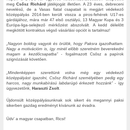
meg
Csősz Richárd
játékjogát illetően. A 23 éves, debreceni
nevelésű, de a Vasas fiatal csapatait is megjárt védekező
középpályás 2014-ben került vissza a piros-fehérek U17-es
gárdájához, mára már 47 első osztályú, 13 Magyar Kupa és 3
Európa-liga-selejtező mérkőzést abszolvált. A kedd délelőtt
megkötött kontraktus végső vásárlási opciót is tartalmaz!
„Nagyon boldog vagyok és örülök, hogy Paksra igazolhattam.
Nagy a motivációm is, így minél előbb szeretném beverekedni
magam a kezdőcsapatba”
- fogalmazott Csősz a papírok
szignózását követően.
„Mindenképpen szerettünk volna még egy védekező
középpályást igazolni, Csősz Richárd személyében pedig egy
harcos, nagy munkabírású labdarúgó érkezett hozzánk”
- így
ügyvezetőnk,
Haraszti Zsolt
.
Újdonsült középpályásunknak sok sikert és megannyi paksi
sikerben gazdag eredményt kívánunk az évadra.
Üdv' a magyar csapatban, Ricsi!