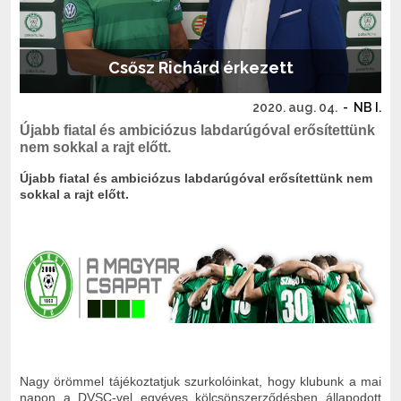
Csősz Richárd érkezett
2020. aug. 04.
-
NB I.
Újabb fiatal és ambiciózus labdarúgóval erősítettünk
nem sokkal a rajt előtt.
Újabb fiatal és ambiciózus labdarúgóval erősítettünk nem
sokkal a rajt előtt.
Nagy örömmel tájékoztatjuk szurkolóinkat, hogy klubunk a mai
napon a DVSC-vel egyéves kölcsönszerződésben állapodott