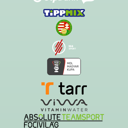
Ezt az oldalt a Hawk System készítette és üzemelteti!