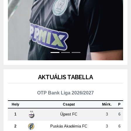
AKTUÁLIS TABELLA
OTP Bank Liga 2026/2027
Hely
Csapat
Mérk.
P
1
Újpest FC
3
6
2
Puskás Akadémia FC
3
6
3
Vasas
3
5