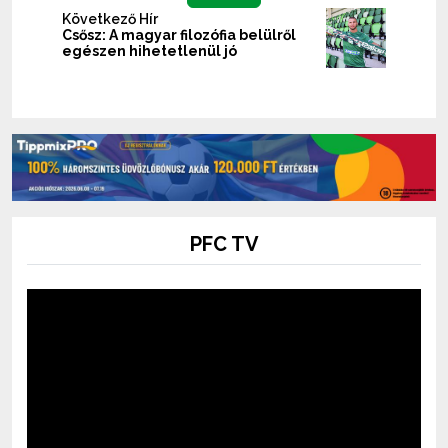
Következő Hír
Csősz: A magyar filozófia belülről
egészen hihetetlenül jó
PFC TV