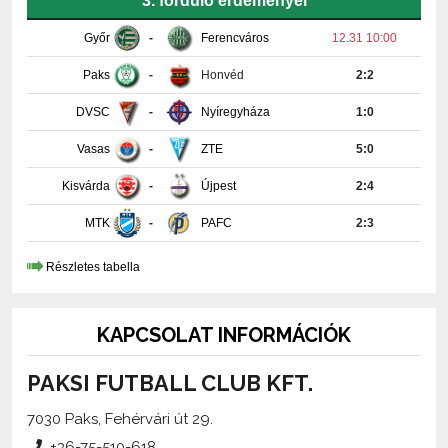
Paks
-
Honvéd
2:2
DVSC
-
Nyíregyháza
1:0
Vasas
-
ZTE
5:0
Kisvárda
-
Újpest
2:4
MTK
-
PAFC
2:3
Részletes tabella
KAPCSOLAT INFORMÁCIÓK
PAKSI FUTBALL CLUB KFT.
7030 Paks, Fehérvári út 29.
+36-75-510-618
media@paksifc.hu