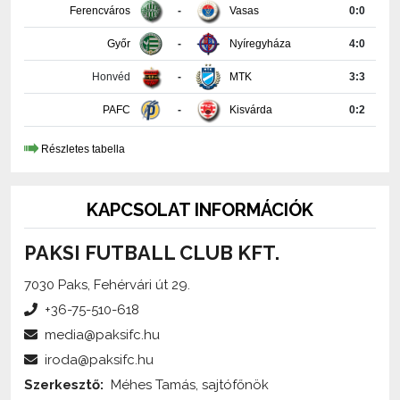
Ferencváros
-
Vasas
0:0
Győr
-
Nyíregyháza
4:0
Honvéd
-
MTK
3:3
PAFC
-
Kisvárda
0:2
Részletes tabella
KAPCSOLAT INFORMÁCIÓK
PAKSI FUTBALL CLUB KFT.
7030 Paks, Fehérvári út 29.
+36-75-510-618
media@paksifc.hu
iroda@paksifc.hu
Szerkesztő:
Méhes Tamás, sajtófőnök