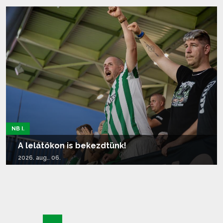
Tovább olvasom...
NB I.
A lelátókon is bekezdtünk!
2026. aug.. 06.
Tovább olvasom...