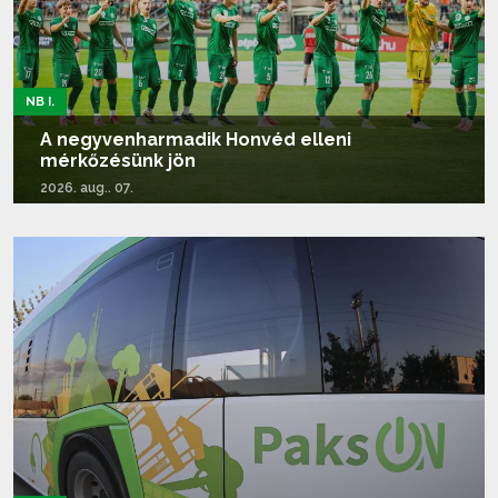
NB I.
A negyvenharmadik Honvéd elleni
mérkőzésünk jön
2026. aug.. 07.
Tovább olvasom...