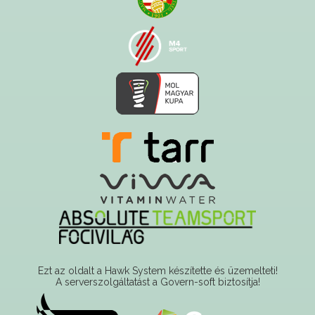
Ezt az oldalt a Hawk System készítette és üzemelteti!
A serverszolgáltatást a Govern-soft biztosítja!