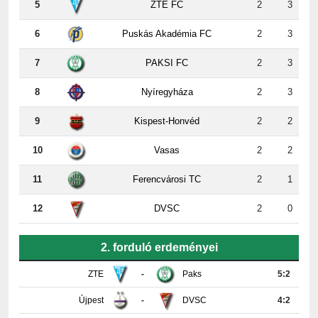
5
ZTE FC
2
3
6
Puskás Akadémia FC
2
3
7
PAKSI FC
2
3
8
Nyíregyháza
2
3
9
Kispest-Honvéd
2
2
10
Vasas
2
2
11
Ferencvárosi TC
2
1
12
DVSC
2
0
2. forduló erdeményei
ZTE
-
Paks
5:2
Újpest
-
DVSC
4:2