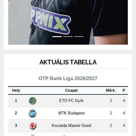
AKTUÁLIS TABELLA
OTP Bank Liga 2026/2027
Hely
Csapat
Mérk.
P
1
ETO FC Győr
2
4
2
MTK Budapest
2
4
3
Kisvárda Master Good
2
4
4
Újpest FC
2
3