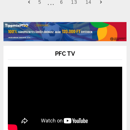
5
6
13
14
PFC TV