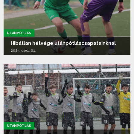
UTÁNPÓTLÁS
Hibátlan hétvége utánpótláscsapatainknál
2025. dec.. 01.
Tovább olvasom...
UTÁNPÓTLÁS