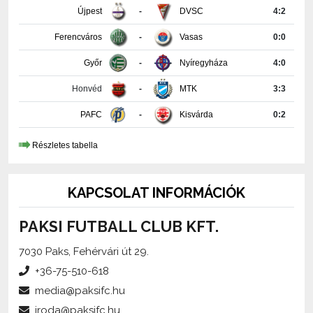
Ferencváros
-
Vasas
0:0
Győr
-
Nyíregyháza
4:0
Honvéd
-
MTK
3:3
PAFC
-
Kisvárda
0:2
Részletes tabella
KAPCSOLAT INFORMÁCIÓK
PAKSI FUTBALL CLUB KFT.
7030 Paks, Fehérvári út 29.
+36-75-510-618
media@paksifc.hu
iroda@paksifc.hu
Szerkesztő:
Méhes Tamás, sajtófőnök