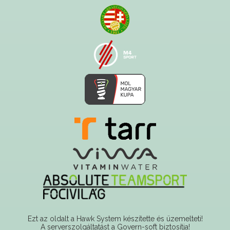
Ezt az oldalt a Hawk System készítette és üzemelteti!
A serverszolgáltatást a Govern-soft biztosítja!