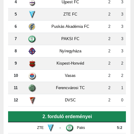
5
ZTE FC
2
3
6
Puskás Akadémia FC
2
3
7
PAKSI FC
2
3
8
Nyíregyháza
2
3
9
Kispest-Honvéd
2
2
10
Vasas
2
2
11
Ferencvárosi TC
2
1
12
DVSC
2
0
2. forduló erdeményei
ZTE
-
Paks
5:2
Újpest
-
DVSC
4:2