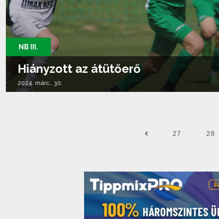
NB III.
Hiányzott az átütőerő
2024. márc.. 30.
Tovább olvasom...
27
28