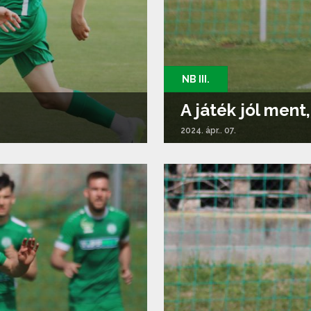
NB III.
A játék jól ment
2024. ápr.. 07.