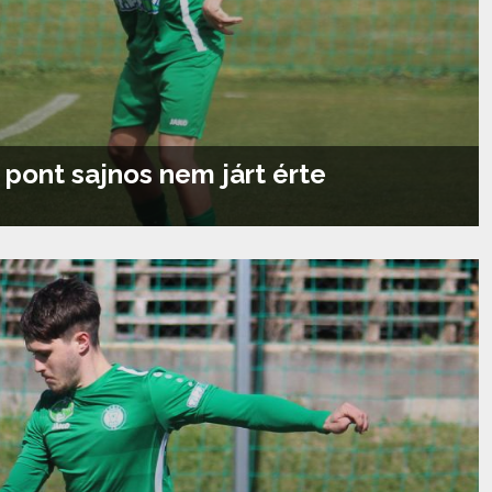
, pont sajnos nem járt érte
Tovább olvasom...