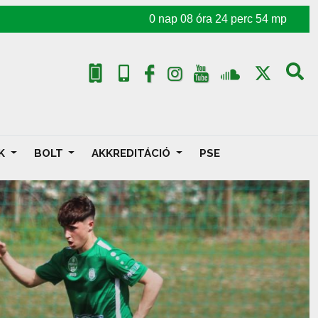
0
nap
08
óra
24
perc
52
mp
AK
BOLT
AKKREDITÁCIÓ
PSE