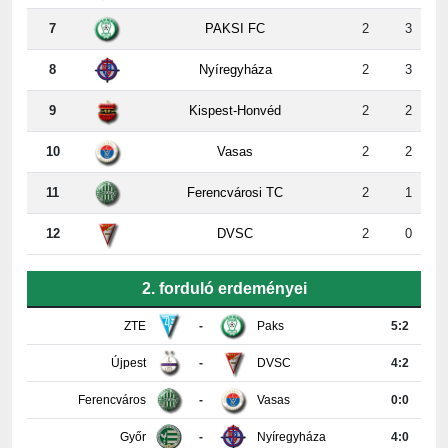
7
PAKSI FC
2
3
8
Nyíregyháza
2
3
9
Kispest-Honvéd
2
2
10
Vasas
2
2
11
Ferencvárosi TC
2
1
12
DVSC
2
0
2. forduló erdeményei
ZTE
-
Paks
5:2
Újpest
-
DVSC
4:2
Ferencváros
-
Vasas
0:0
Győr
-
Nyíregyháza
4:0