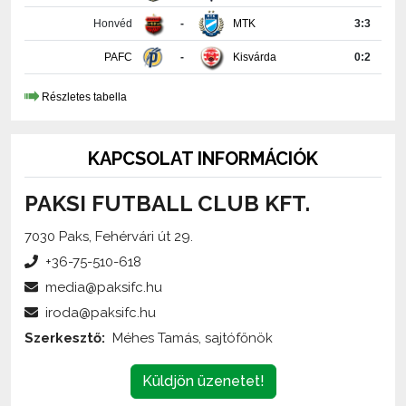
Honvéd
-
MTK
3:3
PAFC
-
Kisvárda
0:2
Részletes tabella
KAPCSOLAT INFORMÁCIÓK
PAKSI FUTBALL CLUB KFT.
7030 Paks, Fehérvári út 29.
+36-75-510-618
media@paksifc.hu
iroda@paksifc.hu
Szerkesztő:
Méhes Tamás, sajtófőnök
Küldjön üzenetet!