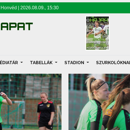
-
Honvéd
|
2026.08.09
.,
15:30
SAPAT
ÉDIATÁR
TABELLÁK
STADION
SZURKOLÓKN