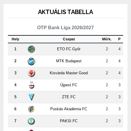
AKTUÁLIS TABELLA
OTP Bank Liga 2026/2027
Hely
Csapat
Mérk.
P
1
ETO FC Győr
2
4
2
MTK Budapest
2
4
3
Kisvárda Master Good
2
4
4
Újpest FC
2
3
5
ZTE FC
2
3
6
Puskás Akadémia FC
2
3
7
PAKSI FC
2
3