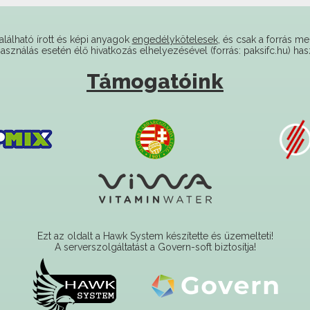
alálható írott és képi anyagok
engedélykötelesek
, és csak a forrás me
használás esetén élő hivatkozás elhelyezésével (forrás: paksifc.hu) has
Támogatóink
Ezt az oldalt a Hawk System készítette és üzemelteti!
A serverszolgáltatást a Govern-soft biztosítja!