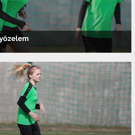
győzelem
Tovább olvasom...