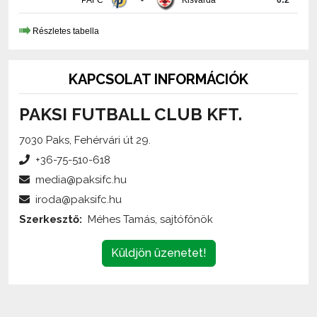
PAFC
-
Kisvárda
0:2
Részletes tabella
KAPCSOLAT INFORMÁCIÓK
PAKSI FUTBALL CLUB KFT.
7030 Paks, Fehérvári út 29.
+36-75-510-618
media@paksifc.hu
iroda@paksifc.hu
Szerkesztő:
Méhes Tamás, sajtófőnök
Küldjön üzenetet!