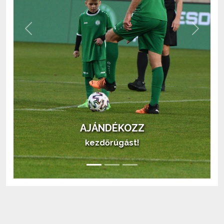
Previous
Next
AJÁNDÉKOZZ
kezdőrúgást!