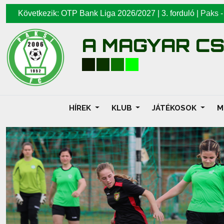
Következik: OTP Bank Liga 2026/2027 | 3. forduló |
Paks
A MAGYAR C
HÍREK
KLUB
JÁTÉKOSOK
M