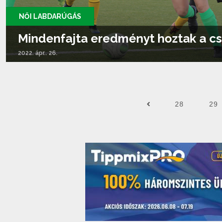
NŐI LABDARÚGÁS
Mindenfajta eredményt hoztak a cs
2022. ápr.. 26.
Tovább olvasom...
28
29