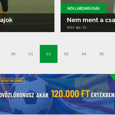
NŐI LABDARÚGÁS
ajok
Nem ment a csa
2022. ápr.. 21.
30
31
32
33
34
35