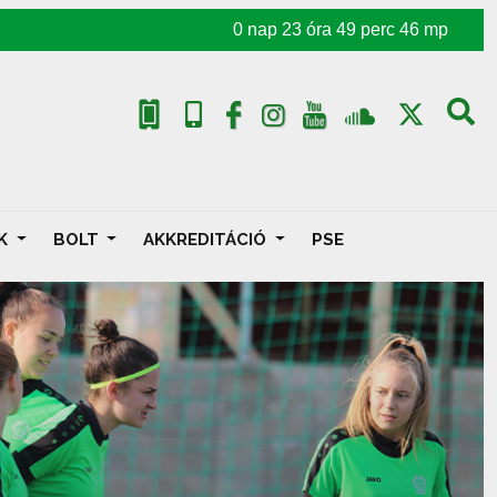
0
nap
23
óra
49
perc
44
mp
AK
BOLT
AKKREDITÁCIÓ
PSE