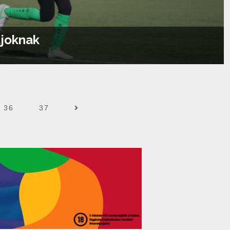
joknak
Tovább olvasom...
36
37