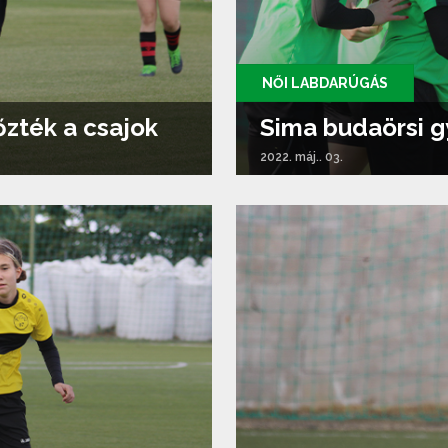
NŐI LABDARÚGÁS
őzték a csajok
Sima budaörsi 
2022. máj.. 03.