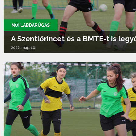
NŐI LABDARÚGÁS
A Szentlőrincet és a BMTE-t is legy
2022. máj.. 10.
Tovább olvasom...