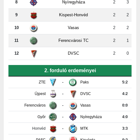
8
Nyíregyháza
2
3
9
Kispest-Honvéd
2
2
10
Vasas
2
2
11
Ferencvárosi TC
2
1
12
DVSC
2
0
2. forduló erdeményei
ZTE
-
Paks
5:2
Újpest
-
DVSC
4:2
Ferencváros
-
Vasas
0:0
Győr
-
Nyíregyháza
4:0
Honvéd
-
MTK
3:3