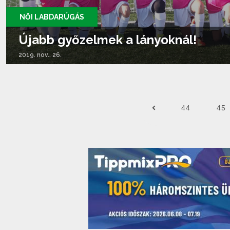
NŐI LABDARÚGÁS
Újabb győzelmek a lányoknál!
2019. nov.. 26.
Tovább olvasom...
44
45