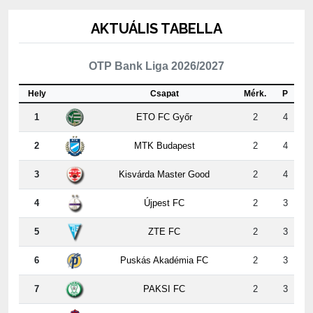
AKTUÁLIS TABELLA
OTP Bank Liga 2026/2027
Hely
Csapat
Mérk.
P
1
ETO FC Győr
2
4
2
MTK Budapest
2
4
3
Kisvárda Master Good
2
4
4
Újpest FC
2
3
5
ZTE FC
2
3
6
Puskás Akadémia FC
2
3
7
PAKSI FC
2
3