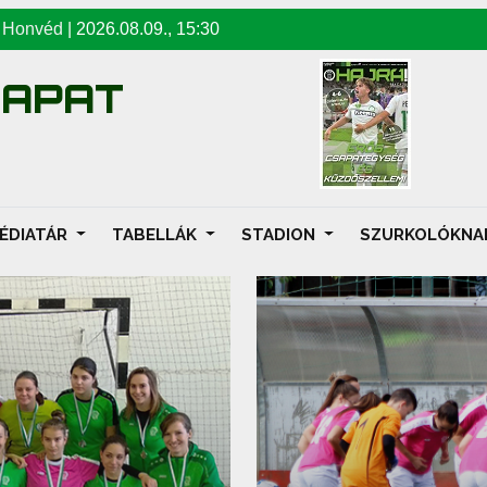
-
Honvéd
|
2026.08.09
.,
15:30
SAPAT
ÉDIATÁR
TABELLÁK
STADION
SZURKOLÓKN