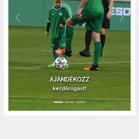
Previous
Next
AJÁNDÉKOZZ
kezdőrúgást!