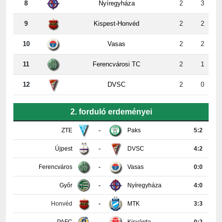
8
Nyíregyháza
2
3
9
Kispest-Honvéd
2
2
10
Vasas
2
2
11
Ferencvárosi TC
2
1
12
DVSC
2
0
2. forduló erdeményei
ZTE
-
Paks
5:2
Újpest
-
DVSC
4:2
Ferencváros
-
Vasas
0:0
Győr
-
Nyíregyháza
4:0
Honvéd
-
MTK
3:3