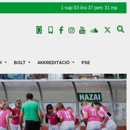
1
nap
03
óra
37
perc
30
mp
AK
BOLT
AKKREDITÁCIÓ
PSE