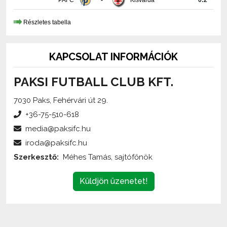
PAFC
-
Kisvárda
0:2
Részletes tabella
KAPCSOLAT INFORMÁCIÓK
PAKSI FUTBALL CLUB KFT.
7030 Paks, Fehérvári út 29.
+36-75-510-618
media@paksifc.hu
iroda@paksifc.hu
Szerkesztő:
Méhes Tamás, sajtófőnök
Küldjön üzenetet!