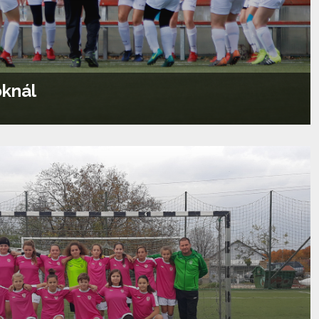
oknál
Tovább olvasom...