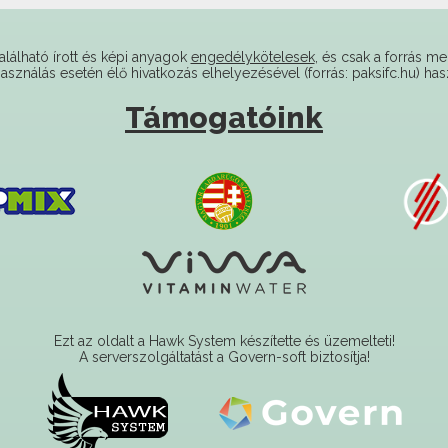
alálható írott és képi anyagok
engedélykötelesek
, és csak a forrás me
használás esetén élő hivatkozás elhelyezésével (forrás: paksifc.hu) has
Támogatóink
Ezt az oldalt a Hawk System készítette és üzemelteti!
A serverszolgáltatást a Govern-soft biztosítja!