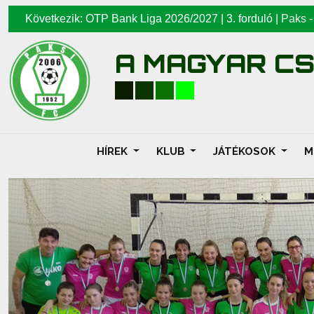
Következik: OTP Bank Liga 2026/2027 | 3. forduló |
Paks
A MAGYAR C
HÍREK
KLUB
JÁTÉKOSOK
M