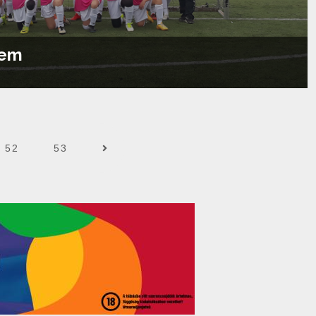
lem
Tovább olvasom...
52
53