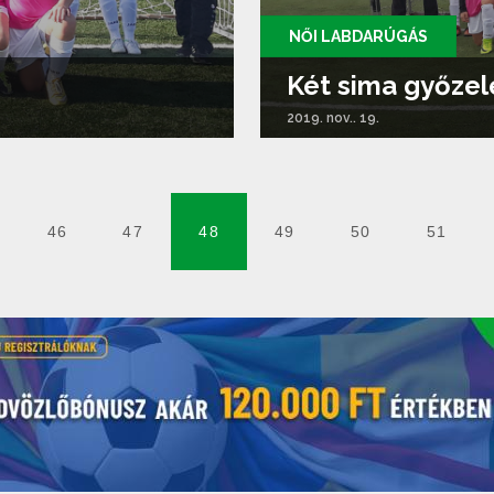
NŐI LABDARÚGÁS
Két sima győze
2019. nov.. 19.
46
47
48
49
50
51