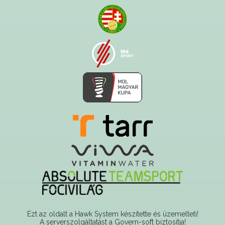
Ezt az oldalt a Hawk System készítette és üzemelteti!
A serverszolgáltatást a Govern-soft biztosítja!