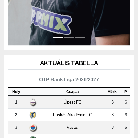
AKTUÁLIS TABELLA
OTP Bank Liga 2026/2027
Hely
Csapat
Mérk.
P
1
Újpest FC
3
6
2
Puskás Akadémia FC
3
6
3
Vasas
3
5
4
ETO FC Győr
2
4