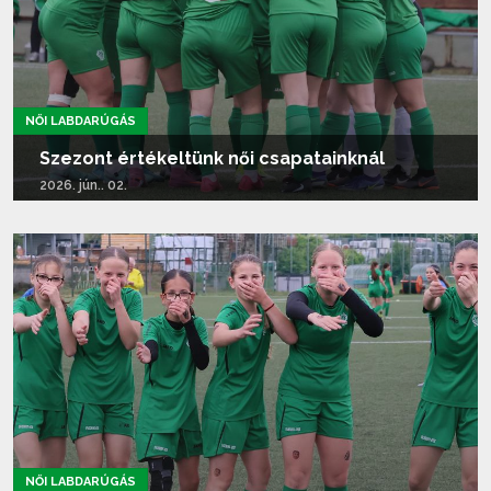
NŐI LABDARÚGÁS
Szezont értékeltünk női csapatainknál
2026. jún.. 02.
Tovább olvasom...
NŐI LABDARÚGÁS