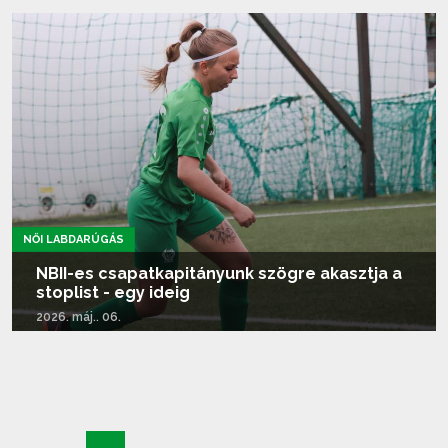
Tovább olvasom...
NŐI LABDARÚGÁS
NBII-es csapatkapitányunk szögre akasztja a
stoplist - egy ideig
2026. máj.. 06.
Tovább olvasom...