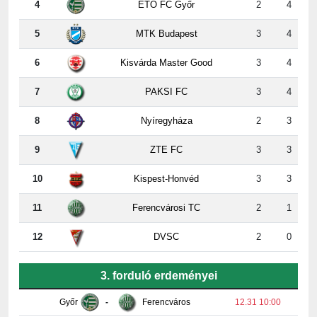
5
MTK Budapest
3
4
6
Kisvárda Master Good
3
4
7
PAKSI FC
3
4
8
Nyíregyháza
2
3
9
ZTE FC
3
3
10
Kispest-Honvéd
3
3
11
Ferencvárosi TC
2
1
12
DVSC
2
0
3. forduló erdeményei
Győr
-
Ferencváros
12.31 10:00
Paks
-
Honvéd
2:2