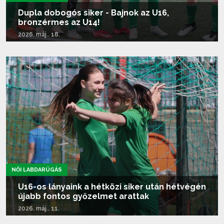
Dupla dobogós siker - Bajnok az U16,
bronzérmes az U14!
2026. máj.. 18.
Tovább olvasom...
NŐI LABDARÚGÁS
U16-os lányaink a hétközi siker után hétvégén
újabb fontos győzelmet arattak
2026. máj.. 11.