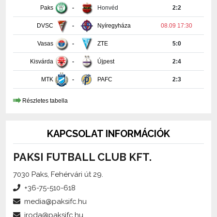
DVSC
-
Nyíregyháza
08.09 17:30
Vasas
-
ZTE
5:0
Kisvárda
-
Újpest
2:4
MTK
-
PAFC
2:3
Részletes tabella
KAPCSOLAT INFORMÁCIÓK
PAKSI FUTBALL CLUB KFT.
7030 Paks, Fehérvári út 29.
+36-75-510-618
media@paksifc.hu
iroda@paksifc.hu
Szerkesztő:
Méhes Tamás, sajtófőnök