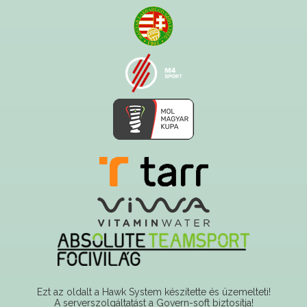
Ezt az oldalt a Hawk System készítette és üzemelteti!
A serverszolgáltatást a Govern-soft biztosítja!