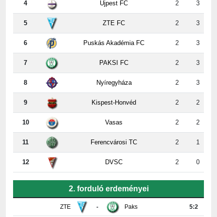
5
ZTE FC
2
3
6
Puskás Akadémia FC
2
3
7
PAKSI FC
2
3
8
Nyíregyháza
2
3
9
Kispest-Honvéd
2
2
10
Vasas
2
2
11
Ferencvárosi TC
2
1
12
DVSC
2
0
2. forduló erdeményei
ZTE
-
Paks
5:2
Újpest
-
DVSC
4:2