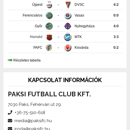
Ferencváros
-
Vasas
0:0
Győr
-
Nyíregyháza
4:0
Honvéd
-
MTK
3:3
PAFC
-
Kisvárda
0:2
Részletes tabella
KAPCSOLAT INFORMÁCIÓK
PAKSI FUTBALL CLUB KFT.
7030 Paks, Fehérvári út 29.
+36-75-510-618
media@paksifc.hu
iroda@paksifc.hu
Szerkesztő:
Méhes Tamás, sajtófőnök