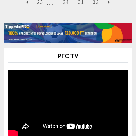
23
24
31
32
PFC TV