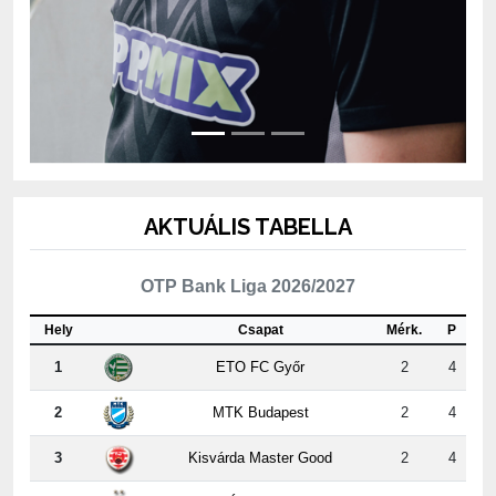
AKTUÁLIS TABELLA
OTP Bank Liga 2026/2027
Hely
Csapat
Mérk.
P
1
ETO FC Győr
2
4
2
MTK Budapest
2
4
3
Kisvárda Master Good
2
4
4
Újpest FC
2
3