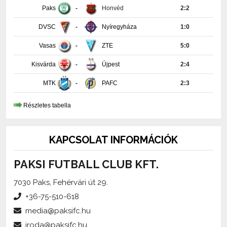
DVSC
-
Nyíregyháza
1:0
Vasas
-
ZTE
5:0
Kisvárda
-
Újpest
2:4
MTK
-
PAFC
2:3
Részletes tabella
KAPCSOLAT INFORMÁCIÓK
PAKSI FUTBALL CLUB KFT.
7030 Paks, Fehérvári út 29.
+36-75-510-618
media@paksifc.hu
iroda@paksifc.hu
Szerkesztő:
Méhes Tamás, sajtófőnök