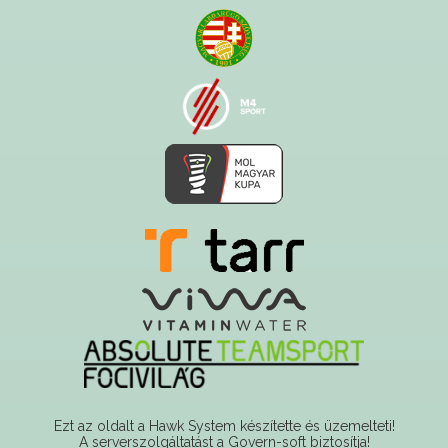
Ezt az oldalt a Hawk System készítette és üzemelteti!
A serverszolgáltatást a Govern-soft biztosítja!