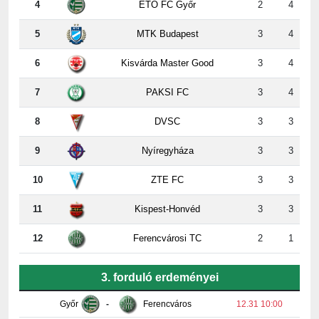
5
MTK Budapest
3
4
6
Kisvárda Master Good
3
4
7
PAKSI FC
3
4
8
DVSC
3
3
9
Nyíregyháza
3
3
10
ZTE FC
3
3
11
Kispest-Honvéd
3
3
12
Ferencvárosi TC
2
1
3. forduló erdeményei
Győr
-
Ferencváros
12.31 10:00
Paks
-
Honvéd
2:2