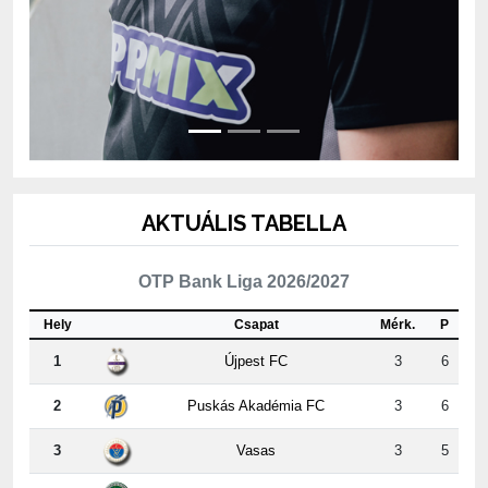
AKTUÁLIS TABELLA
OTP Bank Liga 2026/2027
Hely
Csapat
Mérk.
P
1
Újpest FC
3
6
2
Puskás Akadémia FC
3
6
3
Vasas
3
5
4
ETO FC Győr
2
4