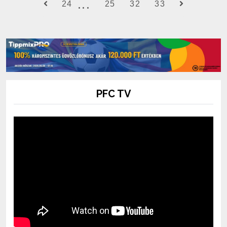
24
25
32
33
PFC TV