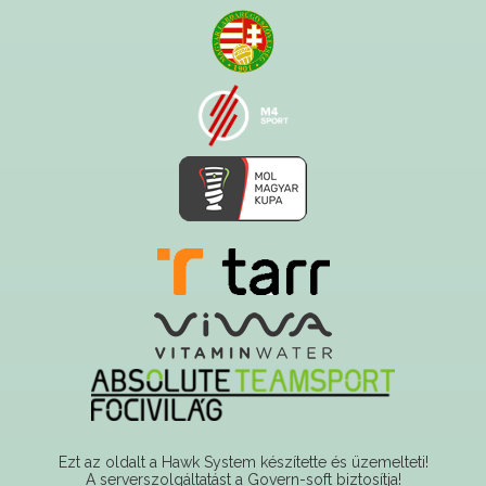
Ezt az oldalt a Hawk System készítette és üzemelteti!
A serverszolgáltatást a Govern-soft biztosítja!