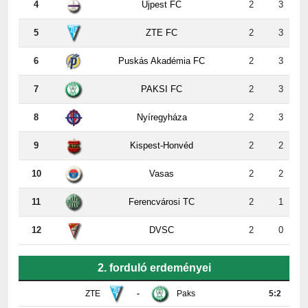
5
ZTE FC
2
3
6
Puskás Akadémia FC
2
3
7
PAKSI FC
2
3
8
Nyíregyháza
2
3
9
Kispest-Honvéd
2
2
10
Vasas
2
2
11
Ferencvárosi TC
2
1
12
DVSC
2
0
2. forduló erdeményei
ZTE
-
Paks
5:2
Újpest
-
DVSC
4:2