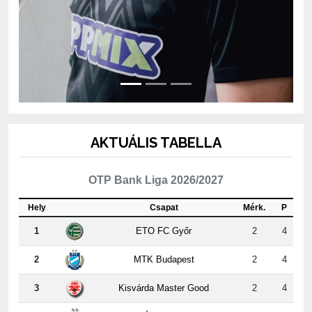
AKTUÁLIS TABELLA
OTP Bank Liga 2026/2027
Hely
Csapat
Mérk.
P
1
ETO FC Győr
2
4
2
MTK Budapest
2
4
3
Kisvárda Master Good
2
4
4
Újpest FC
2
3