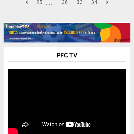
25
26
33
34
PFC TV