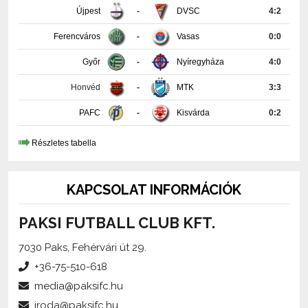
Ferencváros
-
Vasas
0:0
Győr
-
Nyíregyháza
4:0
Honvéd
-
MTK
3:3
PAFC
-
Kisvárda
0:2
Részletes tabella
KAPCSOLAT INFORMÁCIÓK
PAKSI FUTBALL CLUB KFT.
7030 Paks, Fehérvári út 29.
+36-75-510-618
media@paksifc.hu
iroda@paksifc.hu
Szerkesztő:
Méhes Tamás, sajtófőnök