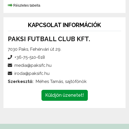
KAPCSOLAT INFORMÁCIÓK
PAKSI FUTBALL CLUB KFT.
7030 Paks, Fehérvári út 29.
+36-75-510-618
media@paksifc.hu
iroda@paksifc.hu
Szerkesztő:
Méhes Tamás, sajtófőnök
Küldjön üzenetet!
Az oldalon található írott és képi anyagok
engedélykötelesek
,