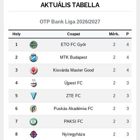
OTP Bank Liga 2026/2027
Hely
Csapat
Mérk.
P
1
ETO FC Győr
2
4
2
MTK Budapest
2
4
3
Kisvárda Master Good
2
4
4
Újpest FC
2
3
5
ZTE FC
2
3
6
Puskás Akadémia FC
2
3
7
PAKSI FC
2
3
8
Nyíregyháza
2
3
9
Kispest-Honvéd
2
2