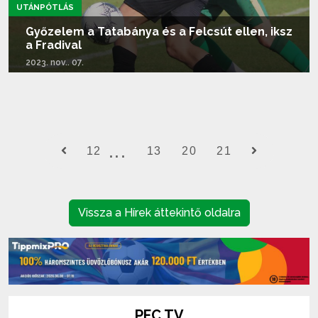
UTÁNPÓTLÁS
Győzelem a Tatabánya és a Felcsút ellen, iksz
a Fradival
2023. nov.. 07.
Tovább olvasom...
12
13
20
21
Vissza a Hírek áttekintő oldalra
PFC TV