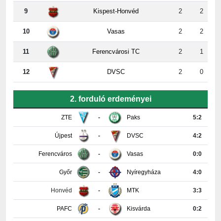
10
Vasas
2
2
11
Ferencvárosi TC
2
1
12
DVSC
2
0
2. forduló erdeményei
ZTE
-
Paks
5:2
Újpest
-
DVSC
4:2
Ferencváros
-
Vasas
0:0
Győr
-
Nyíregyháza
4:0
Honvéd
-
MTK
3:3
PAFC
-
Kisvárda
0:2
Részletes tabella