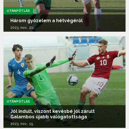
UTÁNPÓTLÁS
Három győzelem a hétvégéről
2023. nov.. 21.
Tovább olvasom...
UTÁNPÓTLÁS
Jól indult, viszont kevésbé jól zárult
Galambos újabb válogatottsága
2023. nov.. 15.