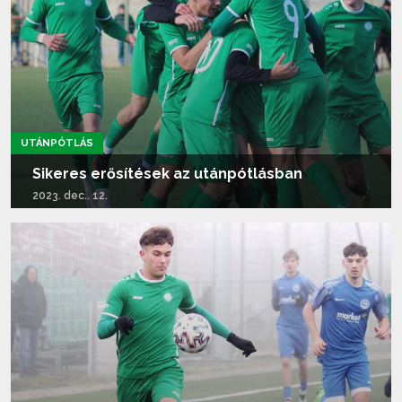
UTÁNPÓTLÁS
Sikeres erősítések az utánpótlásban
2023. dec.. 12.
Tovább olvasom...