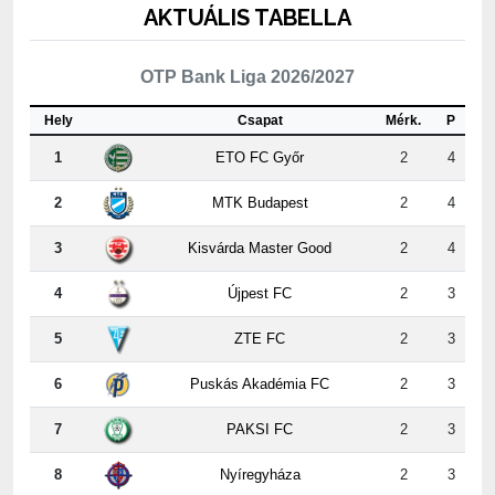
OTP Bank Liga 2026/2027
Hely
Csapat
Mérk.
P
1
ETO FC Győr
2
4
2
MTK Budapest
2
4
3
Kisvárda Master Good
2
4
4
Újpest FC
2
3
5
ZTE FC
2
3
6
Puskás Akadémia FC
2
3
7
PAKSI FC
2
3
8
Nyíregyháza
2
3
9
Kispest-Honvéd
2
2