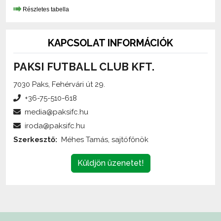
KAPCSOLAT INFORMÁCIÓK
PAKSI FUTBALL CLUB KFT.
7030 Paks, Fehérvári út 29.
+36-75-510-618
media@paksifc.hu
iroda@paksifc.hu
Szerkesztő:
Méhes Tamás, sajtófőnök
Küldjön üzenetet!
Az oldalon található írott és képi anyagok
engedélykötelesek
,