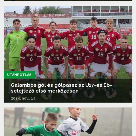
Tovább olvasom...
UTÁNPÓTLÁS
Galambos gól és gólpassz az U17-es Eb-
selejtező első mérkőzésén
2024. nov.. 14.
Tovább olvasom...