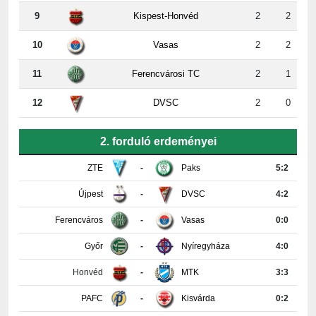
10
Vasas
2
2
11
Ferencvárosi TC
2
1
12
DVSC
2
0
2. forduló erdeményei
ZTE
-
Paks
5:2
Újpest
-
DVSC
4:2
Ferencváros
-
Vasas
0:0
Győr
-
Nyíregyháza
4:0
Honvéd
-
MTK
3:3
PAFC
-
Kisvárda
0:2
Részletes tabella