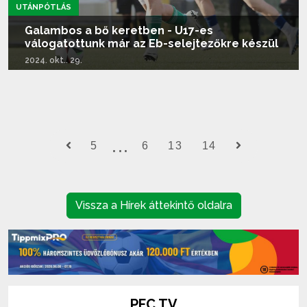
UTÁNPÓTLÁS
Galambos a bő keretben - U17-es
válogatottunk már az Eb-selejtezőkre készül
2024. okt.. 29.
Tovább olvasom...
5
6
13
14
Vissza a Hírek áttekintő oldalra
PFC TV