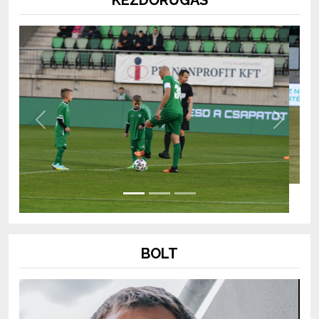
KEZDŐRÚGÁS
Previous
Next
BOLT