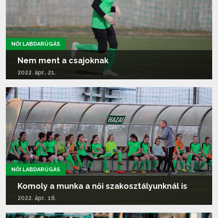
NŐI LABDARÚGÁS
Nem ment a csajoknak
2022. ápr.. 21.
Tovább olvasom...
NŐI LABDARÚGÁS
Komoly a munka a női szakosztályunknál is
2022. ápr.. 16.
Tovább olvasom...