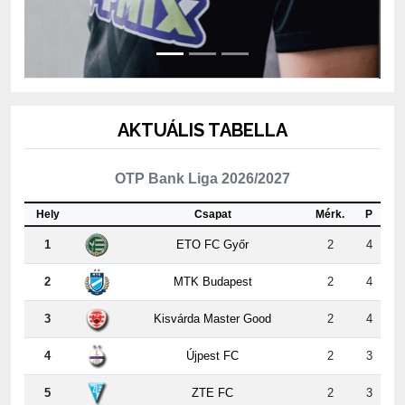
AKTUÁLIS TABELLA
OTP Bank Liga 2026/2027
Hely
Csapat
Mérk.
P
1
ETO FC Győr
2
4
2
MTK Budapest
2
4
3
Kisvárda Master Good
2
4
4
Újpest FC
2
3
5
ZTE FC
2
3
6
Puskás Akadémia FC
2
3