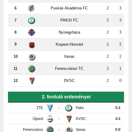
7
PAKSI FC
2
3
8
Nyíregyháza
2
3
9
Kispest-Honvéd
2
2
10
Vasas
2
2
11
Ferencvárosi TC
2
1
12
DVSC
2
0
2. forduló erdeményei
ZTE
-
Paks
5:2
Újpest
-
DVSC
4:2
Ferencváros
-
Vasas
0:0
Győr
-
Nyíregyháza
4:0