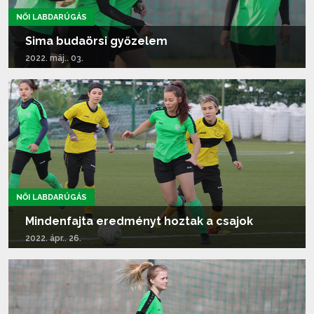
NŐI LABDARÚGÁS
Sima budaörsi győzelem
2022. máj.. 03.
Tovább olvasom...
NŐI LABDARÚGÁS
Mindenfajta eredményt hoztak a csajok
2022. ápr.. 26.
Tovább olvasom...