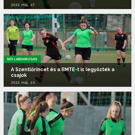
2022. máj.. 17.
Tovább olvasom...
NŐI LABDARÚGÁS
A Szentlőrincet és a BMTE-t is legyőzték a
csajok
2022. máj.. 10.
Tovább olvasom...