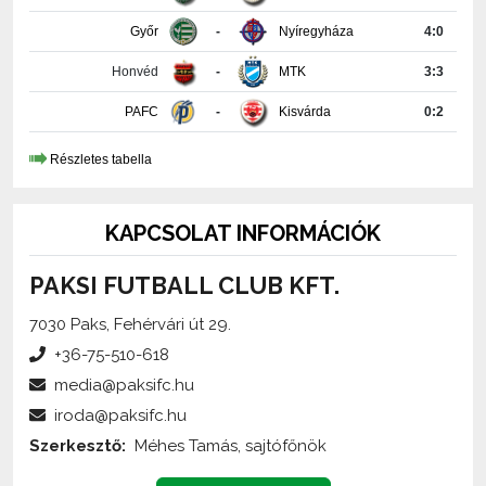
Honvéd
-
MTK
3:3
PAFC
-
Kisvárda
0:2
Részletes tabella
KAPCSOLAT INFORMÁCIÓK
PAKSI FUTBALL CLUB KFT.
7030 Paks, Fehérvári út 29.
+36-75-510-618
media@paksifc.hu
iroda@paksifc.hu
Szerkesztő:
Méhes Tamás, sajtófőnök
Küldjön üzenetet!