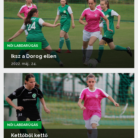
NŐI LABDARÚGÁS
Iksz a Dorog ellen
2022. máj.. 24.
Tovább olvasom...
NŐI LABDARÚGÁS
Kettőből kettő