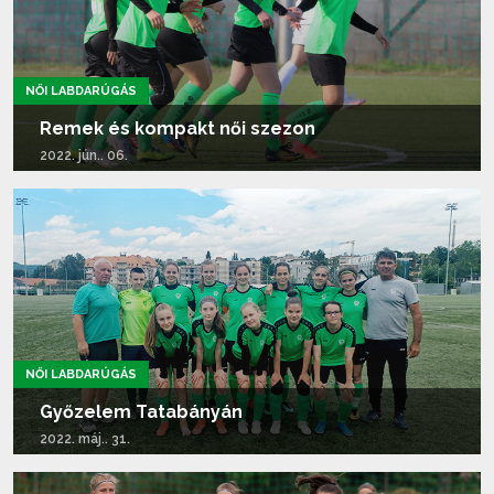
NŐI LABDARÚGÁS
Remek és kompakt női szezon
2022. jún.. 06.
Tovább olvasom...
NŐI LABDARÚGÁS
Győzelem Tatabányán
2022. máj.. 31.
Tovább olvasom...