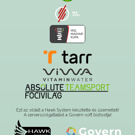
Ezt az oldalt a Hawk System készítette és üzemelteti!
A serverszolgáltatást a Govern-soft biztosítja!