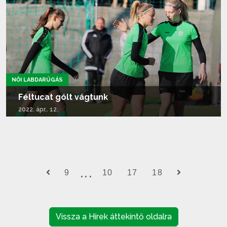
NŐI LABDARÚGÁS
Féltucat gólt vágtunk
2022. ápr.. 12.
Tovább olvasom...
9
10
17
18
Vissza a Hírek áttekintő oldalra