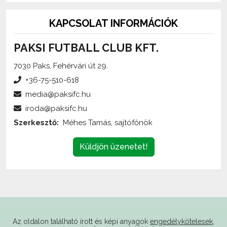
KAPCSOLAT INFORMÁCIÓK
PAKSI FUTBALL CLUB KFT.
7030 Paks, Fehérvári út 29.
+36-75-510-618
media@paksifc.hu
iroda@paksifc.hu
Szerkesztő:
Méhes Tamás, sajtófőnök
Küldjön üzenetet!
Az oldalon található írott és képi anyagok
engedélykötelesek
,