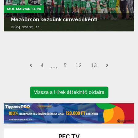
MOL MAGYAR KUPA
Mezőörsön kezdünk címvédőként!
2024. szept.. 11.
Tovább olvasom...
4
5
12
13
Vissza a Hírek áttekintő oldalra
PFC TV