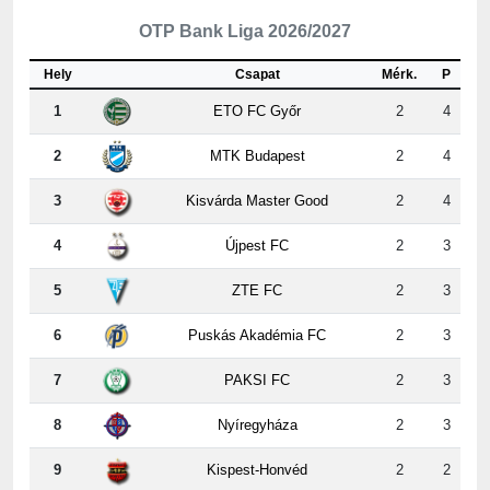
OTP Bank Liga 2026/2027
Hely
Csapat
Mérk.
P
1
ETO FC Győr
2
4
2
MTK Budapest
2
4
3
Kisvárda Master Good
2
4
4
Újpest FC
2
3
5
ZTE FC
2
3
6
Puskás Akadémia FC
2
3
7
PAKSI FC
2
3
8
Nyíregyháza
2
3
9
Kispest-Honvéd
2
2