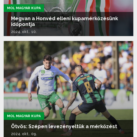
MOL MAGYAR KUPA
Megvan a Honvéd elleni kupamérkőzésünk
időpontja
2024. okt.. 10.
Tovább olvasom...
MOL MAGYAR KUPA
Ötvös: Szépen levezényeltük a mérkőzést
2024. okt.. 09.