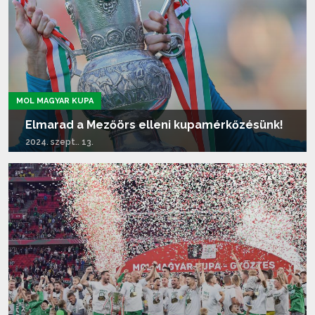
MOL MAGYAR KUPA
Elmarad a Mezőörs elleni kupamérkőzésünk!
2024. szept.. 13.
Tovább olvasom...