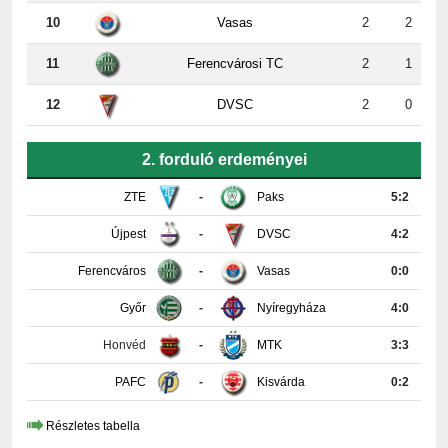
10
Vasas
2
2
11
Ferencvárosi TC
2
1
12
DVSC
2
0
2. forduló erdeményei
ZTE
-
Paks
5:2
Újpest
-
DVSC
4:2
Ferencváros
-
Vasas
0:0
Győr
-
Nyíregyháza
4:0
Honvéd
-
MTK
3:3
PAFC
-
Kisvárda
0:2
Részletes tabella