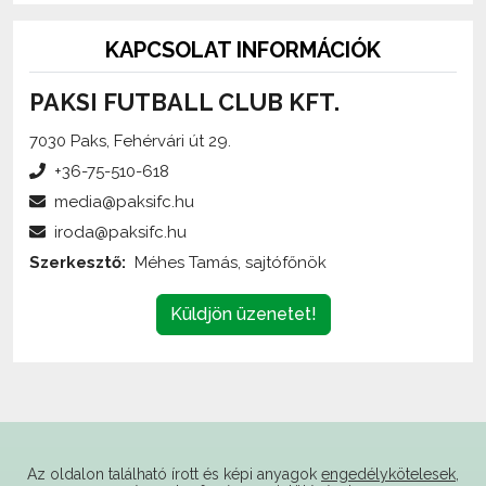
KAPCSOLAT INFORMÁCIÓK
PAKSI FUTBALL CLUB KFT.
7030 Paks, Fehérvári út 29.
+36-75-510-618
media@paksifc.hu
iroda@paksifc.hu
Szerkesztő:
Méhes Tamás, sajtófőnök
Küldjön üzenetet!
Az oldalon található írott és képi anyagok
engedélykötelesek
,
és csak a forrás megjelölésével,
internetes felhasználás esetén élő hivatkozás elhelyezésével
(forrás: paksifc.hu) használhatóak fel.