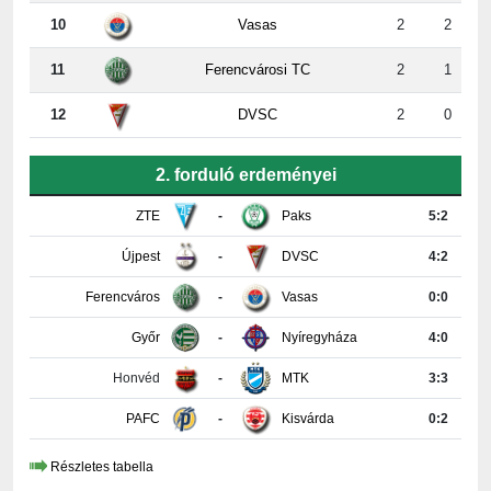
11
Ferencvárosi TC
2
1
12
DVSC
2
0
2. forduló erdeményei
ZTE
-
Paks
5:2
Újpest
-
DVSC
4:2
Ferencváros
-
Vasas
0:0
Győr
-
Nyíregyháza
4:0
Honvéd
-
MTK
3:3
PAFC
-
Kisvárda
0:2
Részletes tabella