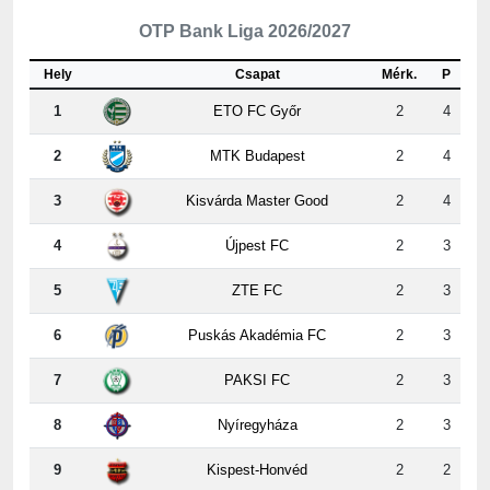
Hely
Csapat
Mérk.
P
1
ETO FC Győr
2
4
2
MTK Budapest
2
4
3
Kisvárda Master Good
2
4
4
Újpest FC
2
3
5
ZTE FC
2
3
6
Puskás Akadémia FC
2
3
7
PAKSI FC
2
3
8
Nyíregyháza
2
3
9
Kispest-Honvéd
2
2
10
Vasas
2
2