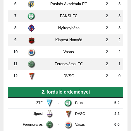
7
PAKSI FC
2
3
8
Nyíregyháza
2
3
9
Kispest-Honvéd
2
2
10
Vasas
2
2
11
Ferencvárosi TC
2
1
12
DVSC
2
0
2. forduló erdeményei
ZTE
-
Paks
5:2
Újpest
-
DVSC
4:2
Ferencváros
-
Vasas
0:0
Győr
-
Nyíregyháza
4:0