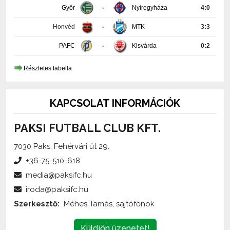
Honvéd
-
MTK
3:3
PAFC
-
Kisvárda
0:2
Részletes tabella
KAPCSOLAT INFORMÁCIÓK
PAKSI FUTBALL CLUB KFT.
7030 Paks, Fehérvári út 29.
+36-75-510-618
media@paksifc.hu
iroda@paksifc.hu
Szerkesztő:
Méhes Tamás, sajtófőnök
Küldjön üzenetet!