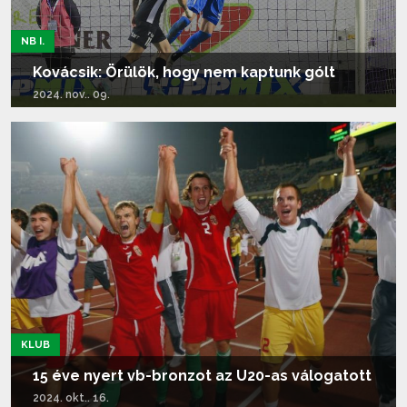
NB I.
Kovácsik: Örülök, hogy nem kaptunk gólt
2024. nov.. 09.
Tovább olvasom...
KLUB
15 éve nyert vb-bronzot az U20-as válogatott
2024. okt.. 16.