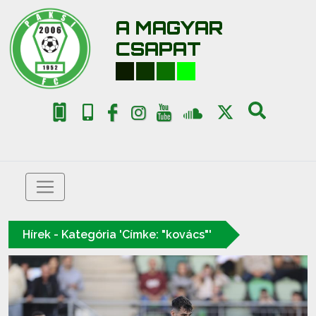
A MAGYAR
CSAPAT
Hírek - Kategória 'Címke: "kovács"'