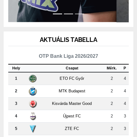
AKTUÁLIS TABELLA
OTP Bank Liga 2026/2027
Hely
Csapat
Mérk.
P
1
ETO FC Győr
2
4
2
MTK Budapest
2
4
3
Kisvárda Master Good
2
4
4
Újpest FC
2
3
5
ZTE FC
2
3
6
Puskás Akadémia FC
2
3