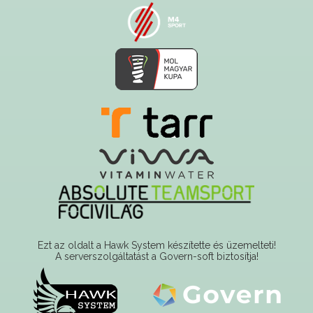
Ezt az oldalt a Hawk System készítette és üzemelteti!
A serverszolgáltatást a Govern-soft biztosítja!