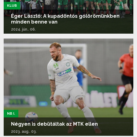
KLUB
Éger László: A kupadöntős gólörömünkben
minden benne van
2024. jún.. 06.
Tovább olvasom...
NB I.
Négyen is debütáltak az MTK ellen
2023. aug.. 03.