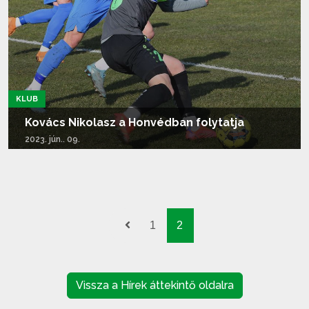
KLUB
Kovács Nikolasz a Honvédban folytatja
2023. jún.. 09.
Tovább olvasom...
1
2
Vissza a Hírek áttekintő oldalra