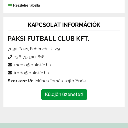
KAPCSOLAT INFORMÁCIÓK
PAKSI FUTBALL CLUB KFT.
7030 Paks, Fehérvári út 29.
+36-75-510-618
media@paksifc.hu
iroda@paksifc.hu
Szerkesztő:
Méhes Tamás, sajtófőnök
Küldjön üzenetet!
Az oldalon található írott és képi anyagok
engedélykötelesek
,