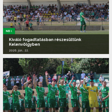
NB I.
Kiváló fogadtatásban részesültünk
Kelenvölgyben
2026. jún.. 22.
Tovább olvasom...