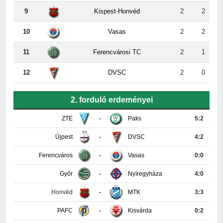
10
Vasas
2
2
11
Ferencvárosi TC
2
1
12
DVSC
2
0
2. forduló erdeményei
ZTE
-
Paks
5:2
Újpest
-
DVSC
4:2
Ferencváros
-
Vasas
0:0
Győr
-
Nyíregyháza
4:0
Honvéd
-
MTK
3:3
PAFC
-
Kisvárda
0:2
Részletes tabella