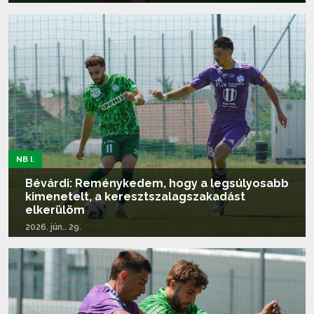
Tovább olvasom...
NB I.
Bévárdi: Reménykedem, hogy a legsúlyosabb
kimenetelt, a keresztszalagszakadást
elkerülöm
2026. jún.. 29.
Tovább olvasom...