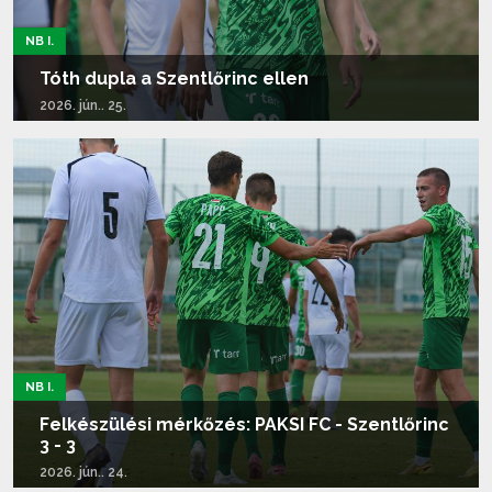
NB I.
Tóth dupla a Szentlőrinc ellen
2026. jún.. 25.
Tovább olvasom...
NB I.
Felkészülési mérkőzés: PAKSI FC - Szentlőrinc
3 - 3
2026. jún.. 24.