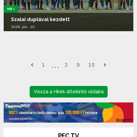
NB I.
Szalai duplával kezdett
2026. jún.. 20.
Tovább olvasom...
1
2
9
10
Vissza a Hírek áttekintő oldalra
PFC TV