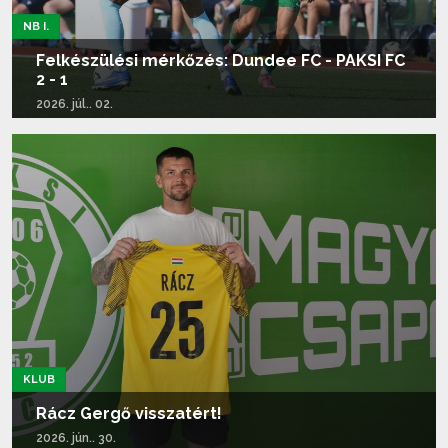
NB I.
Felkészülési mérkőzés: Dundee FC - PAKSI FC
2 - 1
2026. júl.. 02.
Tovább olvasom...
KLUB
Rácz Gergő visszatért!
2026. jún.. 30.