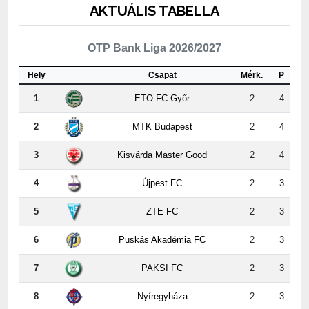
OTP Bank Liga 2026/2027
Hely
Csapat
Mérk.
P
1
ETO FC Győr
2
4
2
MTK Budapest
2
4
3
Kisvárda Master Good
2
4
4
Újpest FC
2
3
5
ZTE FC
2
3
6
Puskás Akadémia FC
2
3
7
PAKSI FC
2
3
8
Nyíregyháza
2
3
9
Kispest-Honvéd
2
2