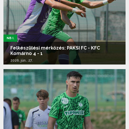
NB I.
Felkészülési mérkőzés: PAKSI FC - KFC
Komárno 4 - 1
2026. jún.. 27.
Tovább olvasom...