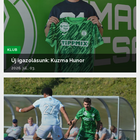
KLUB
Új igazolásunk: Kuzma Hunor
2026. júl.. 03.
Tovább olvasom...