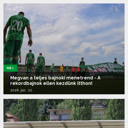
Tovább olvasom...
NB I.
Megvan a teljes bajnoki menetrend - A
rekordbajnok ellen kezdünk itthon!
2026. jún.. 22.
Tovább olvasom...