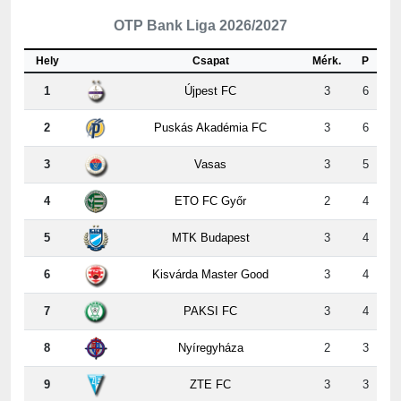
OTP Bank Liga 2026/2027
Hely
Csapat
Mérk.
P
1
Újpest FC
3
6
2
Puskás Akadémia FC
3
6
3
Vasas
3
5
4
ETO FC Győr
2
4
5
MTK Budapest
3
4
6
Kisvárda Master Good
3
4
7
PAKSI FC
3
4
8
Nyíregyháza
2
3
9
ZTE FC
3
3