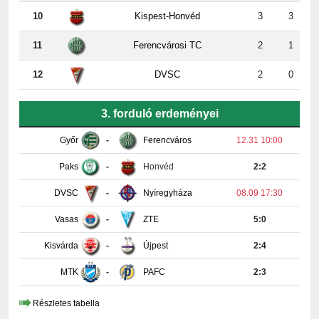
10
Kispest-Honvéd
3
3
11
Ferencvárosi TC
2
1
12
DVSC
2
0
3. forduló erdeményei
Győr
-
Ferencváros
12.31 10:00
Paks
-
Honvéd
2:2
DVSC
-
Nyíregyháza
08.09 17:30
Vasas
-
ZTE
5:0
Kisvárda
-
Újpest
2:4
MTK
-
PAFC
2:3
Részletes tabella