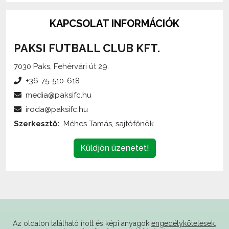
KAPCSOLAT INFORMÁCIÓK
PAKSI FUTBALL CLUB KFT.
7030 Paks, Fehérvári út 29.
+36-75-510-618
media@paksifc.hu
iroda@paksifc.hu
Szerkesztő:
Méhes Tamás, sajtófőnök
Küldjön üzenetet!
Az oldalon található írott és képi anyagok
engedélykötelesek
,