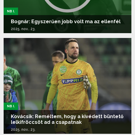
NB I.
Bognár: Egyszerűen jobb volt ma az ellenfél
2025. nov.. 23.
Tovább olvasom...
NB I.
Kovácsik: Reméltem, hogy a kivédett büntető
lelkifröccsöt ad a csapatnak
2025. nov.. 23.