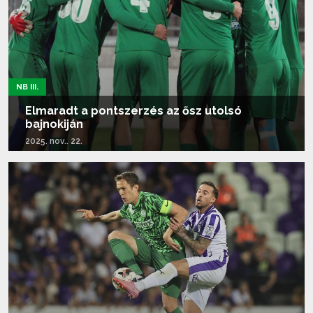
NB III.
Elmaradt a pontszerzés az ősz utolsó
bajnokiján
2025. nov.. 22.
Tovább olvasom...