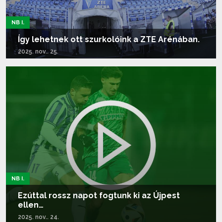
NB I.
Így lehetnek ott szurkolóink a ZTE Arénában.
2025. nov.. 25.
Tovább olvasom...
NB I.
Ezúttal rossz napot fogtunk ki az Újpest
ellen…
2025. nov.. 24.