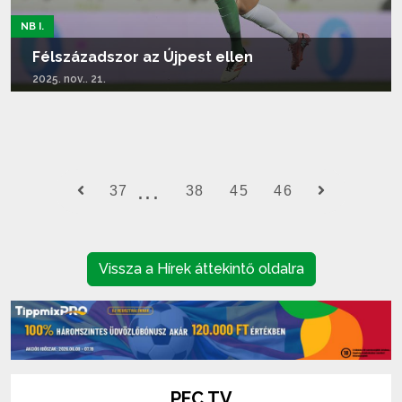
NB I.
Félszázadszor az Újpest ellen
2025. nov.. 21.
Tovább olvasom...
37
38
45
46
Vissza a Hírek áttekintő oldalra
PFC TV