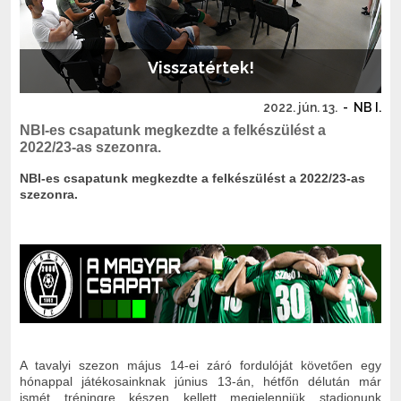
Visszatértek!
2022. jún. 13.
-
NB I.
NBI-es csapatunk megkezdte a felkészülést a
2022/23-as szezonra.
NBI-es csapatunk megkezdte a felkészülést a 2022/23-as
szezonra.
A tavalyi szezon május 14-ei záró fordulóját követően egy
hónappal játékosainknak június 13-án, hétfőn délután már
ismét tréningre készen kellett megjelenniük stadionunk