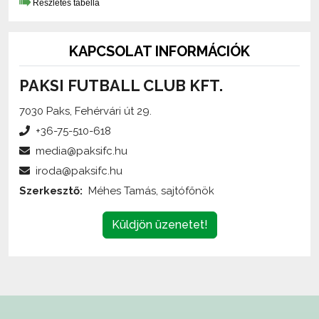
KAPCSOLAT INFORMÁCIÓK
PAKSI FUTBALL CLUB KFT.
7030 Paks, Fehérvári út 29.
+36-75-510-618
media@paksifc.hu
iroda@paksifc.hu
Szerkesztő:
Méhes Tamás, sajtófőnök
Küldjön üzenetet!
Az oldalon található írott és képi anyagok
engedélykötelesek
,
és csak a forrás megjelölésével,