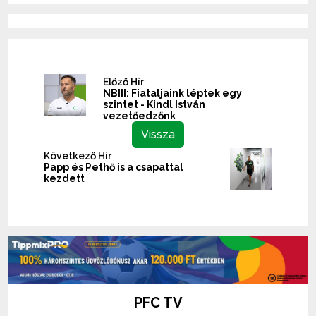
Előző Hír
NBIII: Fiataljaink léptek egy
szintet - Kindl István
vezetőedzőnk
Vissza
Következő Hír
Papp és Pethő is a csapattal
kezdett
PFC TV