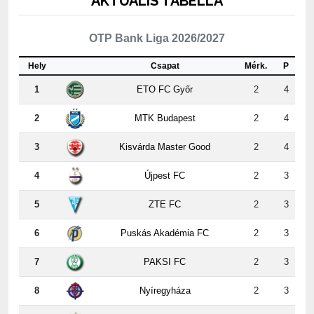
OTP Bank Liga 2026/2027
Hely
Csapat
Mérk.
P
1
ETO FC Győr
2
4
2
MTK Budapest
2
4
3
Kisvárda Master Good
2
4
4
Újpest FC
2
3
5
ZTE FC
2
3
6
Puskás Akadémia FC
2
3
7
PAKSI FC
2
3
8
Nyíregyháza
2
3
9
Kispest-Honvéd
2
2