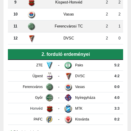
10
Vasas
2
2
11
Ferencvárosi TC
2
1
12
DVSC
2
0
2. forduló erdeményei
ZTE
-
Paks
5:2
Újpest
-
DVSC
4:2
Ferencváros
-
Vasas
0:0
Győr
-
Nyíregyháza
4:0
Honvéd
-
MTK
3:3
PAFC
-
Kisvárda
0:2
Részletes tabella