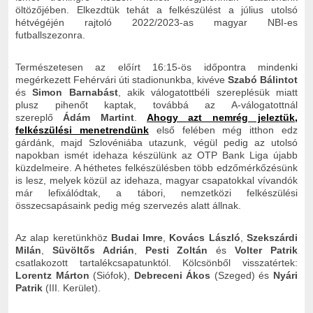
öltözőjében. Elkezdtük tehát a felkészülést a július utolsó
hétvégéjén rajtoló 2022/2023-as magyar NBI-es
futballszezonra.
Természetesen az előírt 16:15-ös időpontra mindenki
megérkezett Fehérvári úti stadionunkba, kivéve
Szabó Bálintot
és
Simon Barnabást
, akik válogatottbéli szereplésük miatt
plusz pihenőt kaptak, továbbá az A-válogatottnál
szereplő
Ádám Martint
.
Ahogy azt nemrég jeleztük,
felkészülési menetrendünk
első felében még itthon edz
gárdánk, majd Szlovéniába utazunk, végül pedig az utolsó
napokban ismét idehaza készülünk az OTP Bank Liga újabb
küzdelmeire. A héthetes felkészülésben több edzőmérkőzésünk
is lesz, melyek közül az idehaza, magyar csapatokkal vívandók
már lefixálódtak, a tábori, nemzetközi felkészülési
összecsapásaink pedig még szervezés alatt állnak.
Az alap keretünkhöz
Budai Imre
,
Kovács László
,
Szekszárdi
Milán
,
Süvöltős Adrián
,
Pesti Zoltán
és
Volter Patrik
csatlakozott tartalékcsapatunktól. Kölcsönből visszatértek:
Lorentz Márton
(Siófok),
Debreceni Ákos
(Szeged) és
Nyári
Patrik
(III. Kerület).