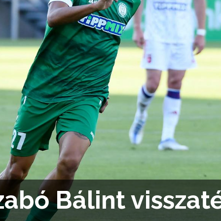
zabó Bálint visszaté