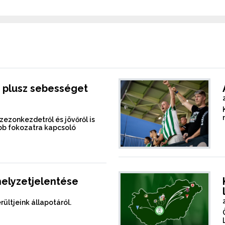
 plusz sebességet
szezonkezdetről és jövőről is
b fokozatra kapcsoló
helyzetjelentése
rültjeink állapotáról.