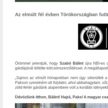
Az elmúlt fél évben Törökországban futb
Örömmel jelentjük, hogy
Szabó Bálint
újra NBI-es c
gárdájánál töltötte kölcsönszerződéssel. A megállapod
„Sajnos az elmúlt hónapokban nem úgy sikerültek a 
Pakson szeretném ott folytatni, ahol abbahagytam, sőt,
zöld-fehér gárdánk alapembere volt a korábbi idények
Üdvözlünk itthon, Bálint! Hajrá, Paks! A magyar csa