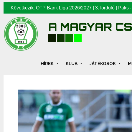
Következik: OTP Bank Liga 2026/2027 | 3. forduló |
Paks
A MAGYAR C
HÍREK
KLUB
JÁTÉKOSOK
M