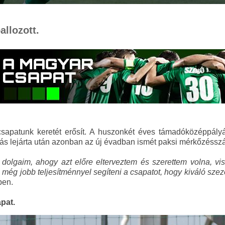
allozott.
sapatunk keretét erősít. A huszonkét éves támadóközéppályá
ás lejárta után azonban az új évadban ismét paksi mérkőzésszáma
dolgaim, ahogy azt előre elterveztem és szerettem volna, vis
 még jobb teljesítménnyel segíteni a csapatot, hogy kiváló szez
ben.
pat.