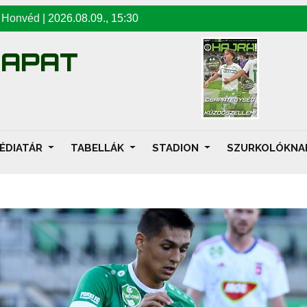
-
Honvéd
|
2026.08.09
.,
15:30
SAPAT
ÉDIATÁR
TABELLÁK
STADION
SZURKOLÓKN