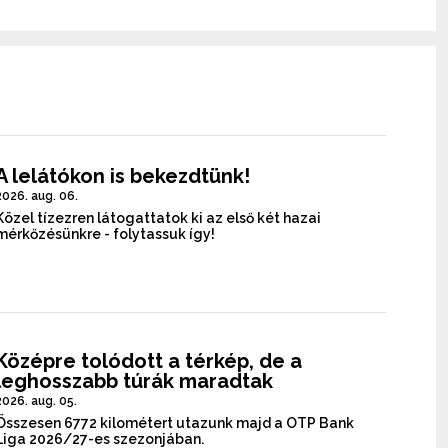
A lelátókon is bekezdtünk!
2026. aug. 06.
Közel tízezren látogattatok ki az első két hazai
mérkőzésünkre - folytassuk így!
Középre tolódott a térkép, de a
leghosszabb túrák maradtak
2026. aug. 05.
Összesen 6772 kilométert utazunk majd a OTP Bank
Liga 2026/27-es szezonjában.