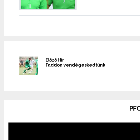
Előző Hír
Faddon vendégeskedtünk
PFC