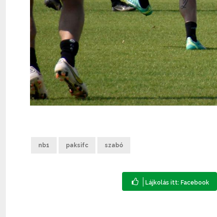
nb1
paksifc
szabó