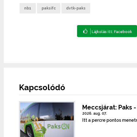
nb1
paksifc
dvtk-paks
Kapcsolódó
Meccsjárat: Paks 
2026. aug. 07.
Itt a percre pontos menet