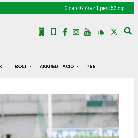
2
nap
07
óra
41
perc
52
mp
AK
BOLT
AKKREDITÁCIÓ
PSE