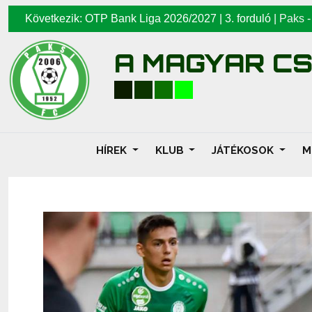
Következik: OTP Bank Liga 2026/2027 | 3. forduló |
Paks
A MAGYAR C
HÍREK
KLUB
JÁTÉKOSOK
M