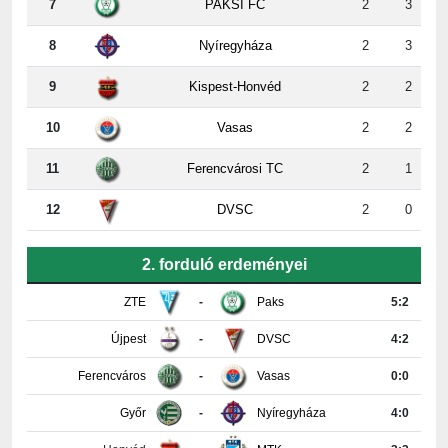
7
PAKSI FC
2
3
8
Nyíregyháza
2
3
9
Kispest-Honvéd
2
2
10
Vasas
2
2
11
Ferencvárosi TC
2
1
12
DVSC
2
0
2. forduló erdeményei
ZTE
-
Paks
5:2
Újpest
-
DVSC
4:2
Ferencváros
-
Vasas
0:0
Győr
-
Nyíregyháza
4:0