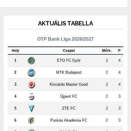
AKTUÁLIS TABELLA
OTP Bank Liga 2026/2027
Hely
Csapat
Mérk.
P
1
ETO FC Győr
2
4
2
MTK Budapest
2
4
3
Kisvárda Master Good
2
4
4
Újpest FC
2
3
5
ZTE FC
2
3
6
Puskás Akadémia FC
2
3