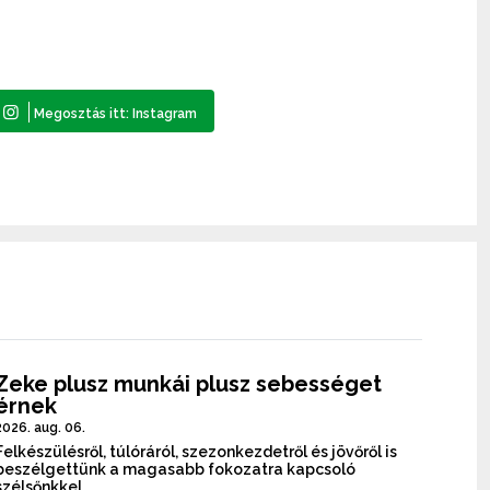
Zeke plusz munkái plusz sebességet
érnek
2026. aug. 06.
Felkészülésről, túlóráról, szezonkezdetről és jövőről is
beszélgettünk a magasabb fokozatra kapcsoló
szélsőnkkel.