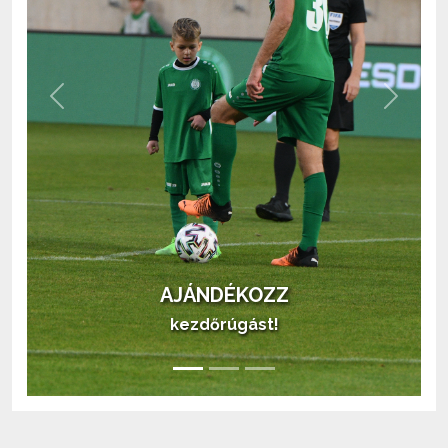
Previous
Next
AJÁNDÉKOZZ
kezdőrúgást!