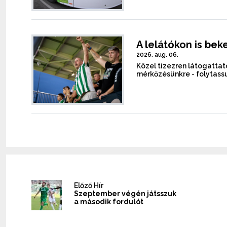
A lelátókon is bek
2026. aug. 06.
Közel tízezren látogattato
mérkőzésünkre - folytassu
Előző Hír
Szeptember végén játsszuk
a második fordulót