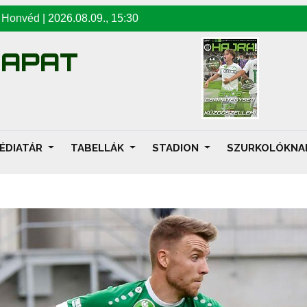
-
Honvéd
|
2026.08.09
.,
15:30
SAPAT
ÉDIATÁR
TABELLÁK
STADION
SZURKOLÓKN