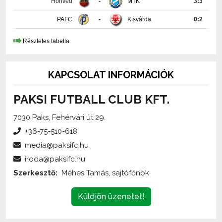
Honvéd
-
MTK
3:3
PAFC
-
Kisvárda
0:2
Részletes tabella
KAPCSOLAT INFORMÁCIÓK
PAKSI FUTBALL CLUB KFT.
7030 Paks, Fehérvári út 29.
+36-75-510-618
media@paksifc.hu
iroda@paksifc.hu
Szerkesztő:
Méhes Tamás, sajtófőnök
Küldjön üzenetet!