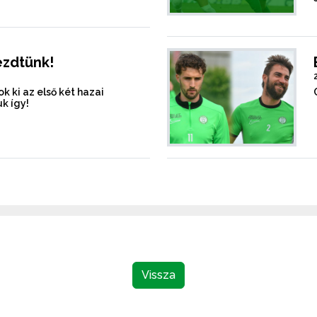
ezdtünk!
k ki az első két hazai
k így!
Vissza