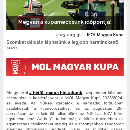
Megvan a kupameccsünk időpontja!
2023. aug. 31.
-
MOL Magyar Kupa
Szombat délután léphetünk a legjobb harminckettő
közé.
Ahogy arról
a hétfői napon hírt adtunk
, szeptember közepén
számunkra is kezdetét veszi a MOL Magyar Kupa 2023/2024-
es évada. Az NBI-es csapatok a harmadik fordulóban
csatlakoztak a kupasorozathoz, és az augusztus 28-i
sorsoláson az is kiderült, ellenfelünk az NBIII-as BKV Előre
együttese lesz. Az is jól tudott már, a kiírás értelmében az
egymeccses találkozókat mindig az alacsonyabban rangsorolt
együttes otthonában rendezik, vagy, ha mindkét csapat