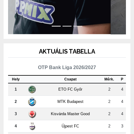
AKTUÁLIS TABELLA
OTP Bank Liga 2026/2027
Hely
Csapat
Mérk.
P
1
ETO FC Győr
2
4
2
MTK Budapest
2
4
3
Kisvárda Master Good
2
4
4
Újpest FC
2
3
5
ZTE FC
2
3