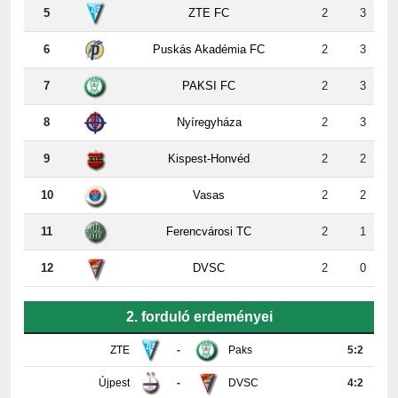
6
Puskás Akadémia FC
2
3
7
PAKSI FC
2
3
8
Nyíregyháza
2
3
9
Kispest-Honvéd
2
2
10
Vasas
2
2
11
Ferencvárosi TC
2
1
12
DVSC
2
0
2. forduló erdeményei
ZTE
-
Paks
5:2
Újpest
-
DVSC
4:2
Ferencváros
-
Vasas
0:0