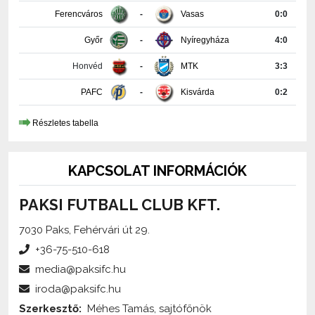
Győr
-
Nyíregyháza
4:0
Honvéd
-
MTK
3:3
PAFC
-
Kisvárda
0:2
Részletes tabella
KAPCSOLAT INFORMÁCIÓK
PAKSI FUTBALL CLUB KFT.
7030 Paks, Fehérvári út 29.
+36-75-510-618
media@paksifc.hu
iroda@paksifc.hu
Szerkesztő:
Méhes Tamás, sajtófőnök
Küldjön üzenetet!