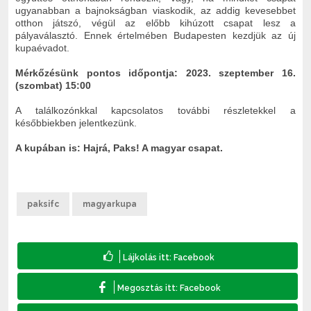
ugyanabban a bajnokságban viaskodik, az addig kevesebbet
otthon játszó, végül az előbb kihúzott csapat lesz a
pályaválasztó. Ennek értelmében Budapesten kezdjük az új
kupaévadot.
Mérkőzésünk pontos időpontja: 2023. szeptember 16.
(szombat) 15:00
A találkozónkkal kapcsolatos további részletekkel a
későbbiekben jelentkezünk.
A kupában is: Hajrá, Paks! A magyar csapat.
paksifc
magyarkupa