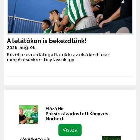
A lelátókon is bekezdtünk!
2026. aug. 06.
Közel tízezren látogattatok ki az első két hazai
mérkőzésünkre - folytassuk így!
Előző Hír
Paksi százados lett Könyves
Norbert
Vissza
Következő Hír