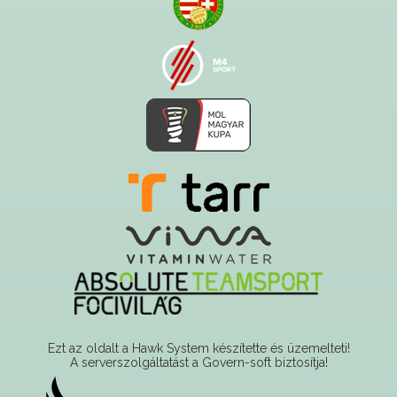
Ezt az oldalt a Hawk System készítette és üzemelteti!
A serverszolgáltatást a Govern-soft biztosítja!