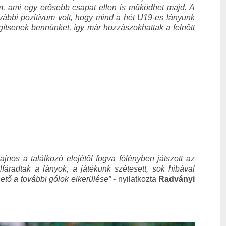
m, ami egy erősebb csapat ellen is működhet majd. A
ovábbi pozitívum volt, hogy mind a hét U19-es lányunk
segítsenek bennünket, így már hozzászokhattak a felnőtt
jnos a találkozó elejétől fogva fölényben játszott az
fáradtak a lányok, a játékunk szétesett, sok hibával
ető a további gólok elkerülése”
- nyilatkozta
Radványi