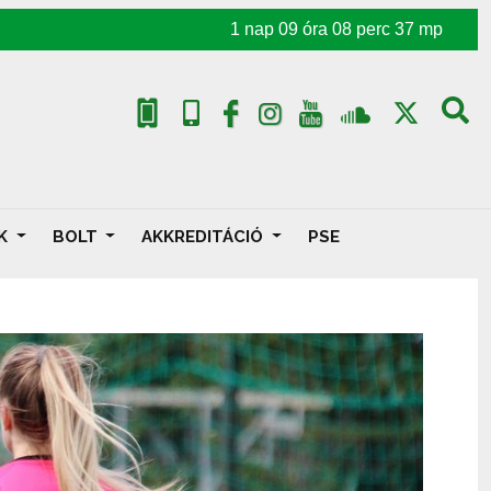
1
nap
09
óra
08
perc
35
mp
AK
BOLT
AKKREDITÁCIÓ
PSE