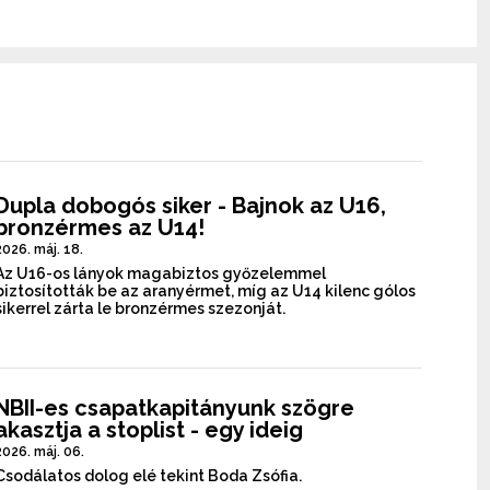
Dupla dobogós siker - Bajnok az U16,
bronzérmes az U14!
2026. máj. 18.
Az U16-os lányok magabiztos győzelemmel
biztosították be az aranyérmet, míg az U14 kilenc gólos
sikerrel zárta le bronzérmes szezonját.
NBII-es csapatkapitányunk szögre
akasztja a stoplist - egy ideig
2026. máj. 06.
Csodálatos dolog elé tekint Boda Zsófia.