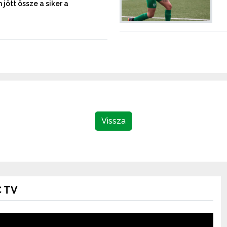
ött össze a siker a
Vissza
 TV