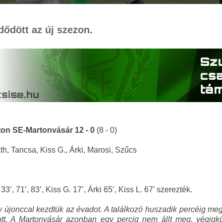
dődött az új szezon.
ton SE-Martonvásár 12 - 0
(8 - 0)
h, Tancsa, Kiss G., Árki, Marosi, Szűcs
33’, 71’, 83’, Kiss G. 17’, Árki 65’, Kiss L. 67’ szerezték.
 újonccal kezdtük az évadot. A találkozó huszadik percéig megm
. A Martonvásár azonban egy percig nem állt meg, végigküzd