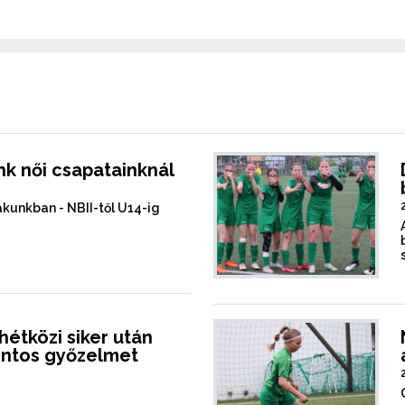
nk női csapatainknál
akunkban - NBII-től U14-ig
hétközi siker után
ontos győzelmet