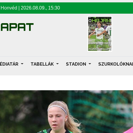
-
Honvéd
|
2026.08.09
.,
15:30
SAPAT
ÉDIATÁR
TABELLÁK
STADION
SZURKOLÓKN