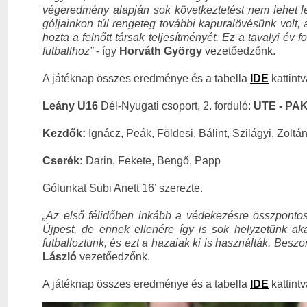
végeredmény alapján sok következtetést nem lehet l
góljainkon túl rengeteg további kapuralövésünk volt,
hozta a felnőtt társak teljesítményét. Ez a tavalyi év
futballhoz”
- így
Horváth György
vezetőedzőnk.
A játéknap összes eredménye és a tabella
IDE
kattintv
Leány U16
Dél-Nyugati csoport, 2. forduló:
UTE - PAKS
Kezdők:
Ignácz, Peák, Földesi, Bálint, Szilágyi, Zoltán
Cserék:
Darin, Fekete, Bengő, Papp
Gólunkat Subi Anett 16’ szerezte.
„Az első félidőben inkább a védekezésre összpontosít
Újpest, de ennek ellenére így is sok helyzetünk aka
futballoztunk, és ezt a hazaiak ki is használták. Bes
László
vezetőedzőnk.
A játéknap összes eredménye és a tabella
IDE
kattintv