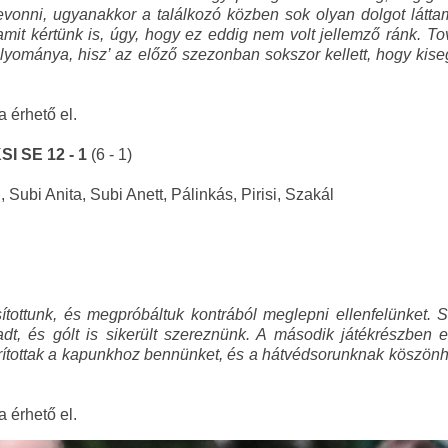
evonni, ugyanakkor a találkozó közben sok olyan dolgot látta
 amit kértünk is, úgy, hogy ez eddig nem volt jellemző ránk. T
 folyománya, hisz’ az előző szezonban sokszor kellett, hogy ki
a érhető el.
I SE 12 - 1
(6 - 1)
, Subi Anita, Subi Anett, Pálinkás, Pirisi, Szakál
ottunk, és megpróbáltuk kontrából meglepni ellenfelünket. Sa
dt, és gólt is sikerült szereznünk. A második játékrészben el
zorítottak a kapunkhoz bennünket, és a hátvédsorunknak köszönh
a érhető el.