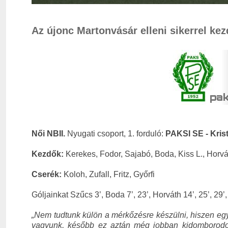
Az újonc Martonvásár elleni sikerrel kez
Női NBII.
Nyugati csoport, 1. forduló:
PAKSI SE - Kris
Kezdők:
Kerekes, Fodor, Sajabó, Boda, Kiss L., Horvát
Cserék:
Koloh, Zufall, Fritz, Győrfi
Góljainkat Szűcs 3’, Boda 7’, 23’, Horváth 14’, 25’, 29’, 
„Nem tudtunk külön a mérkőzésre készülni, hiszen egy
vagyunk, később ez aztán még jobban kidomborodott