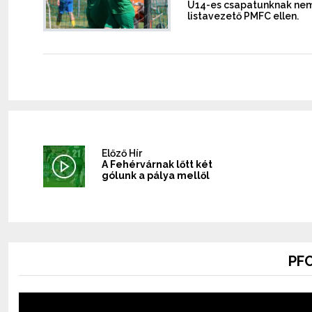
U14-es csapatunknak nem j
listavezető PMFC ellen.
Előző Hír
A Fehérvárnak lőtt két
gólunk a pálya mellől
PFC