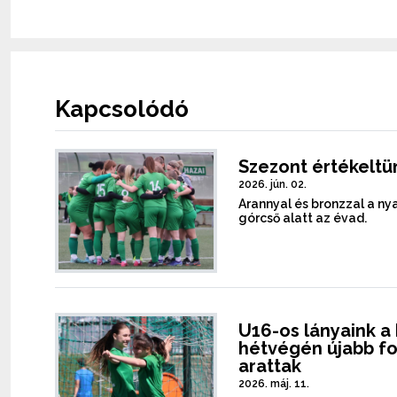
Kapcsolódó
Szezont értékeltü
2026. jún. 02.
Arannyal és bronzzal a ny
górcső alatt az évad.
U16-os lányaink a 
hétvégén újabb f
arattak
2026. máj. 11.