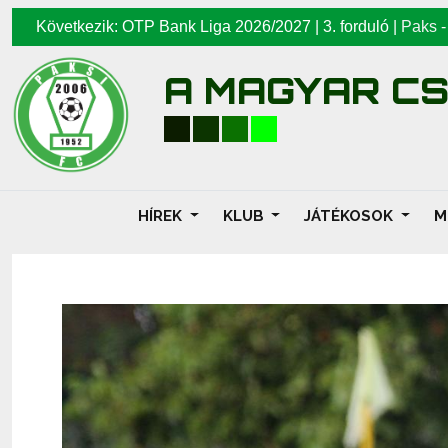
Következik: OTP Bank Liga 2026/2027 | 3. forduló |
Paks
A MAGYAR C
HÍREK
KLUB
JÁTÉKOSOK
M