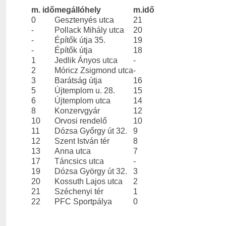
m. idő
megállóhely
m.idő
0
Gesztenyés utca
21
-
Pollack Mihály utca
20
-
Építők útja 35.
19
-
Építők útja
18
1
Jedlik Ányos utca
-
2
Móricz Zsigmond utca
-
3
Barátság útja
16
5
Újtemplom u. 28.
15
6
Újtemplom utca
14
8
Konzervgyár
12
10
Orvosi rendelő
10
11
Dózsa Győrgy út 32.
9
12
Szent István tér
8
13
Anna utca
7
17
Táncsics utca
-
19
Dózsa György út 32.
3
20
Kossuth Lajos utca
2
21
Széchenyi tér
1
22
PFC Sportpálya
0