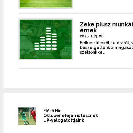
Zeke plusz munkái
érnek
2026. aug. 06.
Felkészülésről, túlóráról, 
beszélgettünk a magasab
szélsőnkkel.
Előző Hír
Október elején is lesznek
UP-válogatottjaink