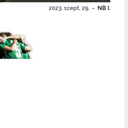
2023. szept. 29.
-
NB I.