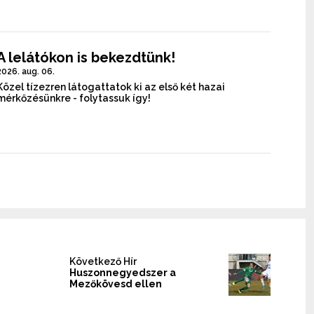
A lelátókon is bekezdtünk!
2026. aug. 06.
Közel tízezren látogattatok ki az első két hazai
mérkőzésünkre - folytassuk így!
Következő Hír
Huszonnegyedszer a
Mezőkövesd ellen