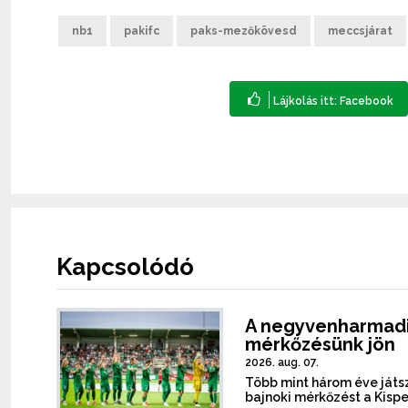
nb1
pakifc
paks-mezőkövesd
meccsjárat
Kapcsolódó
A negyvenharmadi
mérkőzésünk jön
2026. aug. 07.
Több mint három éve játsz
bajnoki mérkőzést a Kispe