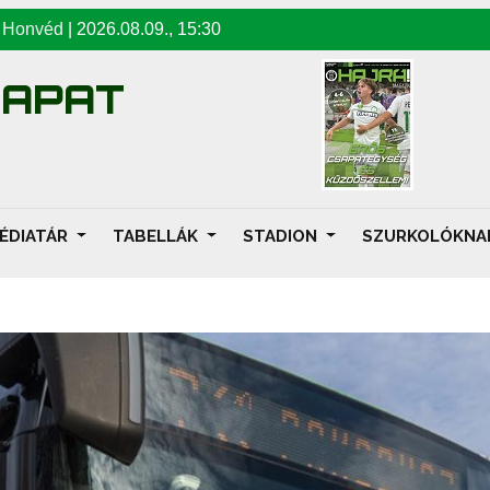
-
Honvéd
|
2026.08.09
.,
15:30
SAPAT
ÉDIATÁR
TABELLÁK
STADION
SZURKOLÓKN