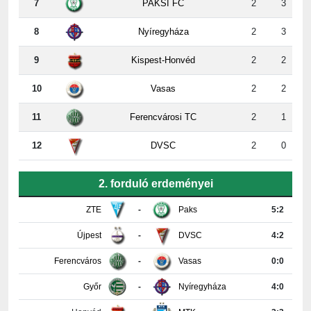
7
PAKSI FC
2
3
8
Nyíregyháza
2
3
9
Kispest-Honvéd
2
2
10
Vasas
2
2
11
Ferencvárosi TC
2
1
12
DVSC
2
0
2. forduló erdeményei
ZTE
-
Paks
5:2
Újpest
-
DVSC
4:2
Ferencváros
-
Vasas
0:0
Győr
-
Nyíregyháza
4:0