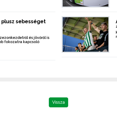
 plusz sebességet
szezonkezdetről és jövőről is
b fokozatra kapcsoló
Vissza