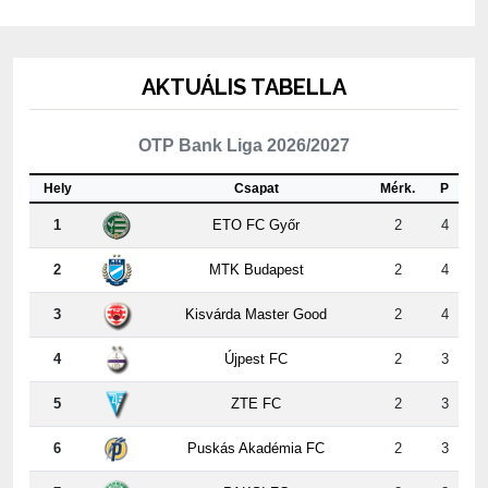
AKTUÁLIS TABELLA
OTP Bank Liga 2026/2027
Hely
Csapat
Mérk.
P
1
ETO FC Győr
2
4
2
MTK Budapest
2
4
3
Kisvárda Master Good
2
4
4
Újpest FC
2
3
5
ZTE FC
2
3
6
Puskás Akadémia FC
2
3