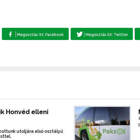
k Honvéd elleni
ottunk utoljára első osztályú
sttel.