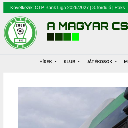
Következik: OTP Bank Liga 2026/2027 | 3. forduló |
Paks
A MAGYAR C
HÍREK
KLUB
JÁTÉKOSOK
M