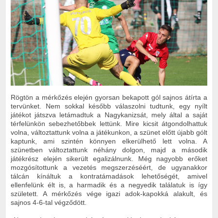
Rögtön a mérkőzés elején gyorsan bekapott gól sajnos átírta a
tervünket. Nem sokkal később válaszolni tudtunk, egy nyílt
játékot játszva letámadtuk a Nagykanizsát, mely által a saját
térfelünkön sebezhetőbbek lettünk. Mire kicsit átgondolhattuk
volna, változtattunk volna a játékunkon, a szünet előtt újabb gólt
kaptunk, ami szintén könnyen elkerülhető lett volna. A
szünetben változtattunk néhány dolgon, majd a második
játékrész elején sikerült egalizálnunk. Még nagyobb erőket
mozgósítottunk a vezetés megszerzéséért, de ugyanakkor
tálcán kínáltuk a kontratámadások lehetőségét, amivel
ellenfelünk élt is, a harmadik és a negyedik találatuk is így
született. A mérkőzés vége igazi adok-kapokká alakult, és
sajnos 4-6-tal végződött.