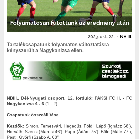
Folyamatosan futottunk az eredmény után
2023. okt. 22.
-
NB III.
Tartalékcsapatunk folyamatos változtatásra
kényszerült a Nagykanizsa ellen.
NBIII., Dél-Nyugati csoport, 12. forduló: PAKSI FC II. - FC
Nagykanizsa 4 - 6
(1 - 2)
Csapatunk összeállítása
Kezdők:
Simon, Temesvári, Hegedűs, Földi, Lépő (Ignácz 68’),
Horváth, Szécsi (Marosi 46’), Pupp (Ádám 75’), Bőle (Máté 77’),
Pesti, Győrfi (Szabó A. 68’)