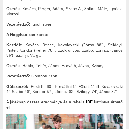
Cserék:
Kovács, Perger, Ádám, Szabó A., Zoltán, Máté, Ignácz,
Marosi
Vezetőedző:
Kindl István
A Nagykanizsa kerete
Kezdők:
Kovács, Bence, Kovalovszki (Józsa 88’), Szilágyi,
Pintér, Kondor (Fehér 78’), Szökrönyös, Szabó, Lőrincz (János
86’), Szanyi, Varga
Cserék:
Haála, Fehér, János, Horváth, Józsa, Szinay
Vezetőedző:
Gombos Zsolt
Gólszerzők:
Pesti 8’, 89’, Horváth 51’, Földi 81’, ill. Kovalovszki
4’, Szabó 46’, Kondor 57’, Lőrincz 62’, Szilágyi 74’, János 87’
A játéknap összes eredménye és a tabella
IDE
kattintva érhető
el.