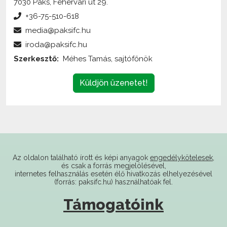
media@paksifc.hu
iroda@paksifc.hu
Szerkesztő:
Méhes Tamás, sajtófőnök
Küldjön üzenetet!
Az oldalon található írott és képi anyagok
engedélykötelesek
,
és csak a forrás megjelölésével,
internetes felhasználás esetén élő hivatkozás elhelyezésével
(forrás: paksifc.hu) használhatóak fel.
Támogatóink