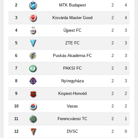
3
Kisvárda Master Good
2
4
4
Újpest FC
2
3
5
ZTE FC
2
3
6
Puskás Akadémia FC
2
3
7
PAKSI FC
2
3
8
Nyíregyháza
2
3
9
Kispest-Honvéd
2
2
10
Vasas
2
2
11
Ferencvárosi TC
2
1
12
DVSC
2
0
2. forduló erdeményei