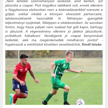
„
Nem tehetek szemrehányást senkinek, amit kértem, azt
játszotta a csapat. Picit öngyilkos taktikánk volt, ennek ellenére
a Nagykanizsa elsősorban nem a letámadásainkból szerezte a
góljait, sokkal inkább a könnyen elvesztett párharcaink,
labdavesztéseink használták ki. Néhányan gyengébb
teljesítményt nyújtottak, főképpen a védekezésben. Az azonban
fontos, hogy hazai pályán nem szabad hat gólt kapni, bárhogy
is játszunk. A végeredmény ellenére jó játékot játszottunk,
próbáltunk futballozni. Vendégeink jó csapat benyomását
keltették, akik ma megérdemelték mindhárom pontot
”
-
fogalmazott a mérkőzést követően vezetőedzőnk,
Kindl István
.