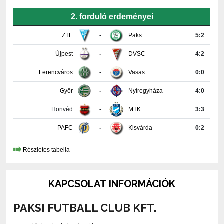
ZTE
-
Paks
5:2
Újpest
-
DVSC
4:2
Ferencváros
-
Vasas
0:0
Győr
-
Nyíregyháza
4:0
Honvéd
-
MTK
3:3
PAFC
-
Kisvárda
0:2
Részletes tabella
KAPCSOLAT INFORMÁCIÓK
PAKSI FUTBALL CLUB KFT.
7030 Paks, Fehérvári út 29.
+36-75-510-618