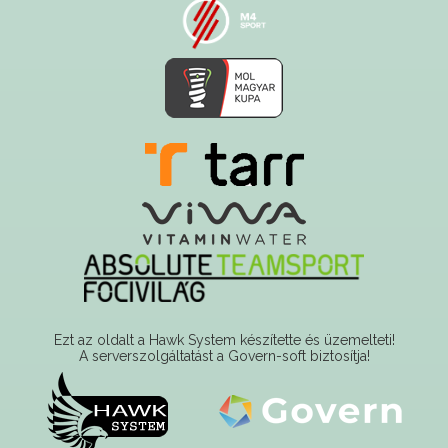
Ezt az oldalt a Hawk System készítette és üzemelteti!
A serverszolgáltatást a Govern-soft biztosítja!