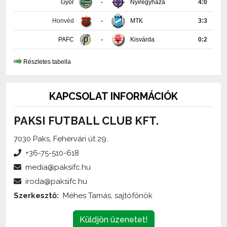
Honvéd
-
MTK
3:3
PAFC
-
Kisvárda
0:2
Részletes tabella
KAPCSOLAT INFORMÁCIÓK
PAKSI FUTBALL CLUB KFT.
7030 Paks, Fehérvári út 29.
+36-75-510-618
media@paksifc.hu
iroda@paksifc.hu
Szerkesztő:
Méhes Tamás, sajtófőnök
Küldjön üzenetet!