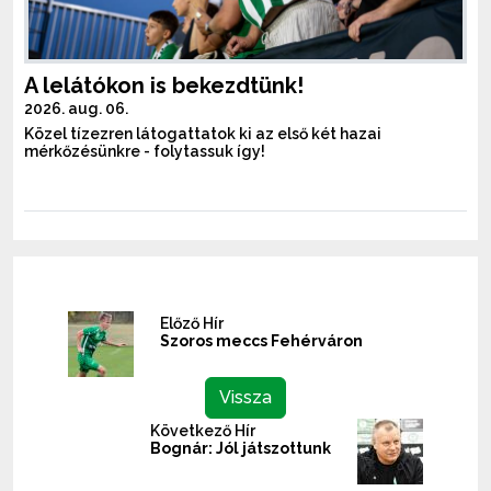
A lelátókon is bekezdtünk!
2026. aug. 06.
Közel tízezren látogattatok ki az első két hazai
mérkőzésünkre - folytassuk így!
Előző Hír
Szoros meccs Fehérváron
Vissza
Következő Hír
Bognár: Jól játszottunk