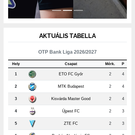
AKTUÁLIS TABELLA
OTP Bank Liga 2026/2027
Hely
Csapat
Mérk.
P
1
ETO FC Győr
2
4
2
MTK Budapest
2
4
3
Kisvárda Master Good
2
4
4
Újpest FC
2
3
5
ZTE FC
2
3
6
Puskás Akadémia FC
2
3