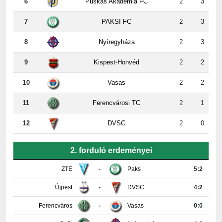
7
PAKSI FC
2
3
8
Nyíregyháza
2
3
9
Kispest-Honvéd
2
2
10
Vasas
2
2
11
Ferencvárosi TC
2
1
12
DVSC
2
0
2. forduló erdeményei
ZTE
-
Paks
5:2
Újpest
-
DVSC
4:2
Ferencváros
-
Vasas
0:0
Győr
-
Nyíregyháza
4:0