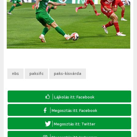
nb1
paksifc
paks-kisvárda