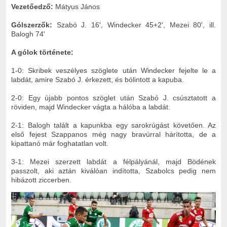
Vezetőedző:
Mátyus János
Gólszerzők:
Szabó J. 16', Windecker 45+2', Mezei 80', ill.
Balogh 74'
A gólok története:
1-0: Skribek veszélyes szöglete után Windecker fejelte le a
labdát, amire Szabó J. érkezett, és bólintott a kapuba.
2-0: Egy újabb pontos szöglet után Szabó J. csúsztatott a
röviden, majd Windecker vágta a hálóba a labdát.
2-1: Balogh talált a kapunkba egy sarokrúgást követően. Az
első fejest Szappanos még nagy bravúrral hárította, de a
kipattanó már foghatatlan volt.
3-1: Mezei szerzett labdát a félpályánál, majd Bödének
passzolt, aki aztán kiválóan indította, Szabolcs pedig nem
hibázott ziccerben.