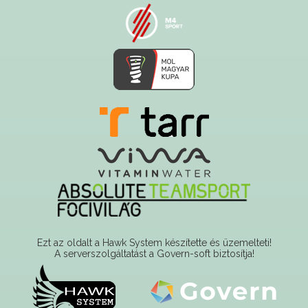
Ezt az oldalt a Hawk System készítette és üzemelteti!
A serverszolgáltatást a Govern-soft biztosítja!