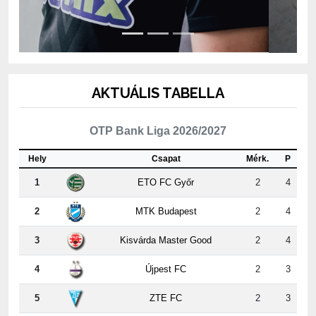
AKTUÁLIS TABELLA
OTP Bank Liga 2026/2027
Hely
Csapat
Mérk.
P
1
ETO FC Győr
2
4
2
MTK Budapest
2
4
3
Kisvárda Master Good
2
4
4
Újpest FC
2
3
5
ZTE FC
2
3
6
Puskás Akadémia FC
2
3