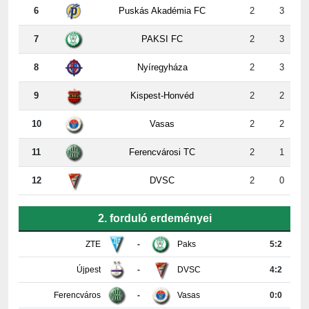
7
PAKSI FC
2
3
8
Nyíregyháza
2
3
9
Kispest-Honvéd
2
2
10
Vasas
2
2
11
Ferencvárosi TC
2
1
12
DVSC
2
0
2. forduló erdeményei
ZTE
-
Paks
5:2
Újpest
-
DVSC
4:2
Ferencváros
-
Vasas
0:0
Győr
-
Nyíregyháza
4:0