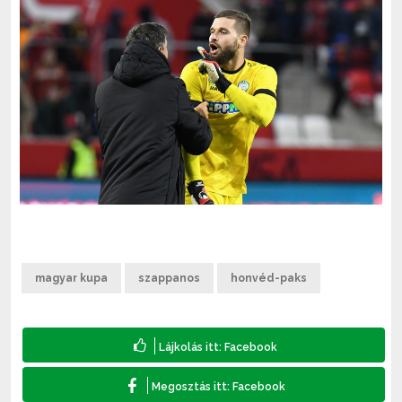
magyar kupa
szappanos
honvéd-paks