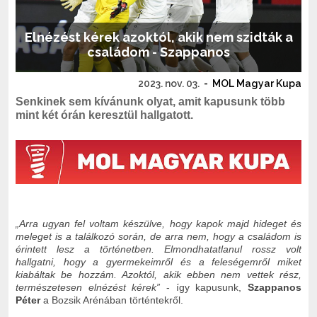
Elnézést kérek azoktól, akik nem szidták a
családom - Szappanos
2023. nov. 03.
-
MOL Magyar Kupa
Senkinek sem kívánunk olyat, amit kapusunk több
mint két órán keresztül hallgatott.
„Arra ugyan fel voltam készülve, hogy kapok majd hideget és
meleget is a találkozó során, de arra nem, hogy a családom is
érintett lesz a történetben. Elmondhatatlanul rossz volt
hallgatni, hogy a gyermekeimről és a feleségemről miket
kiabáltak be hozzám. Azoktól, akik ebben nem vettek rész,
természetesen elnézést kérek”
- így kapusunk,
Szappanos
Péter
a Bozsik Arénában történtekről.