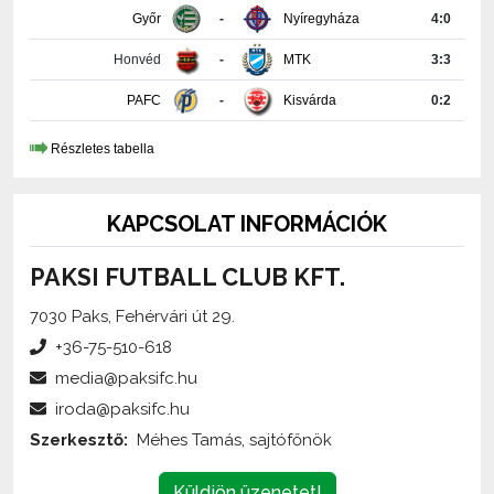
Honvéd
-
MTK
3:3
PAFC
-
Kisvárda
0:2
Részletes tabella
KAPCSOLAT INFORMÁCIÓK
PAKSI FUTBALL CLUB KFT.
7030 Paks, Fehérvári út 29.
+36-75-510-618
media@paksifc.hu
iroda@paksifc.hu
Szerkesztő:
Méhes Tamás, sajtófőnök
Küldjön üzenetet!