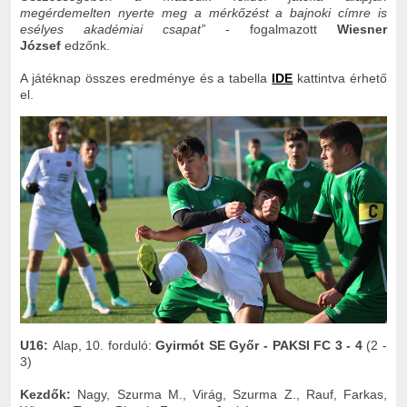
megérdemelten nyerte meg a mérkőzést a bajnoki címre is
esélyes akadémiai csapat”
- fogalmazott
Wiesner
József
edzőnk.
A játéknap összes eredménye és a tabella
IDE
kattintva érhető
el.
U16:
Alap, 10. forduló:
Gyirmót SE Győr - PAKSI FC 3 - 4
(2 -
3)
Kezdők:
Nagy, Szurma M., Virág, Szurma Z., Rauf, Farkas,