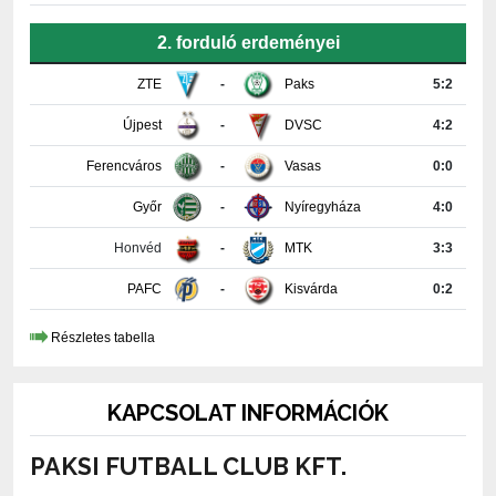
2. forduló erdeményei
ZTE
-
Paks
5:2
Újpest
-
DVSC
4:2
Ferencváros
-
Vasas
0:0
Győr
-
Nyíregyháza
4:0
Honvéd
-
MTK
3:3
PAFC
-
Kisvárda
0:2
Részletes tabella
KAPCSOLAT INFORMÁCIÓK
PAKSI FUTBALL CLUB KFT.