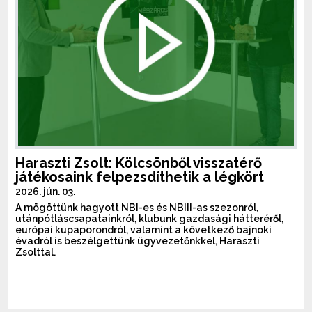
Haraszti Zsolt: Kölcsönből visszatérő
játékosaink felpezsdíthetik a légkört
2026. jún. 03.
A mögöttünk hagyott NBI-es és NBIII-as szezonról,
utánpótláscsapatainkról, klubunk gazdasági hátteréről,
európai kupaporondról, valamint a következő bajnoki
évadról is beszélgettünk ügyvezetőnkkel, Haraszti
Zsolttal.