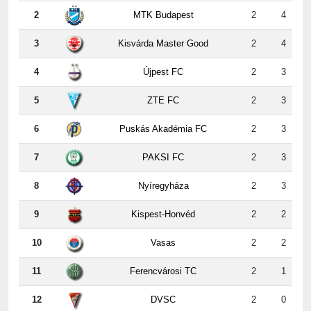
2
MTK Budapest
2
4
3
Kisvárda Master Good
2
4
4
Újpest FC
2
3
5
ZTE FC
2
3
6
Puskás Akadémia FC
2
3
7
PAKSI FC
2
3
8
Nyíregyháza
2
3
9
Kispest-Honvéd
2
2
10
Vasas
2
2
11
Ferencvárosi TC
2
1
12
DVSC
2
0