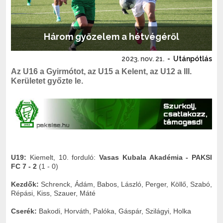
Három győzelem a hétvégéről
2023. nov. 21.
-
Utánpótlás
Az U16 a Gyirmótot, az U15 a Kelent, az U12 a III.
Kerületet győzte le.
U19:
Kiemelt, 10. forduló:
Vasas Kubala Akadémia - PAKSI
FC 7 - 2
(1 - 0)
Kezdők:
Schrenck, Ádám, Babos, László, Perger, Köllő, Szabó,
Répási, Kiss, Szauer, Máté
Cserék:
Bakodi, Horváth, Palóka, Gáspár, Szilágyi, Holka