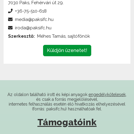
7030 Paks, Fehérvári út 29.
+36-75-510-618
media@paksifc.hu
iroda@paksifc.hu
Szerkesztő:
Méhes Tamás, sajtófőnök
Küldjön üzenetet!
Az oldalon található írott és képi anyagok
engedélykötelesek
,
és csak a forrás megjelölésével,
internetes felhasználás esetén élő hivatkozás elhelyezésével
(forrás: paksifc.hu) használhatóak fel.
Támogatóink