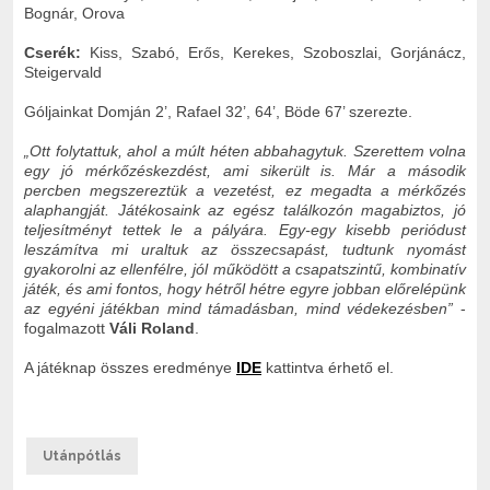
Bognár, Orova
Cserék:
Kiss, Szabó, Erős, Kerekes, Szoboszlai, Gorjánácz,
Steigervald
Góljainkat Domján 2’, Rafael 32’, 64’, Böde 67’ szerezte.
„Ott folytattuk, ahol a múlt héten abbahagytuk. Szerettem volna
egy jó mérkőzéskezdést, ami sikerült is. Már a második
percben megszereztük a vezetést, ez megadta a mérkőzés
alaphangját. Játékosaink az egész találkozón magabiztos, jó
teljesítményt tettek le a pályára. Egy-egy kisebb periódust
leszámítva mi uraltuk az összecsapást, tudtunk nyomást
gyakorolni az ellenfélre, jól működött a csapatszintű, kombinatív
játék, és ami fontos, hogy hétről hétre egyre jobban előrelépünk
az egyéni játékban mind támadásban, mind védekezésben”
-
fogalmazott
Váli Roland
.
A játéknap összes eredménye
IDE
kattintva érhető el.
Utánpótlás