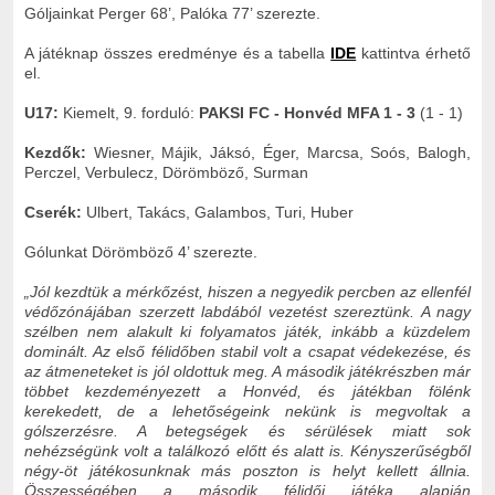
Góljainkat Perger 68’, Palóka 77’ szerezte.
A játéknap összes eredménye és a tabella
IDE
kattintva érhető
el.
U17:
Kiemelt, 9. forduló:
PAKSI FC - Honvéd MFA 1 - 3
(1 - 1)
Kezdők:
Wiesner, Májik, Jáksó, Éger, Marcsa, Soós, Balogh,
Perczel, Verbulecz, Dörömböző, Surman
Cserék:
Ulbert, Takács, Galambos, Turi, Huber
Gólunkat Dörömböző 4’ szerezte.
„Jól kezdtük a mérkőzést, hiszen a negyedik percben az ellenfél
védőzónájában szerzett labdából vezetést szereztünk. A nagy
szélben nem alakult ki folyamatos játék, inkább a küzdelem
dominált. Az első félidőben stabil volt a csapat védekezése, és
az átmeneteket is jól oldottuk meg. A második játékrészben már
többet kezdeményezett a Honvéd, és játékban fölénk
kerekedett, de a lehetőségeink nekünk is megvoltak a
gólszerzésre. A betegségek és sérülések miatt sok
nehézségünk volt a találkozó előtt és alatt is. Kényszerűségből
négy-öt játékosunknak más poszton is helyt kellett állnia.
Összességében a második félidői játéka alapján