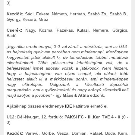
0)
Kezdők:
Sági, Fekete, Németh, Herman, Szabó Zs., Szabó B.,
György, Keserű, Mráz
Cserék:
Nagy, Kozma, Fazekas, Kutasi, Nemere, Görgics,
Badó
„Egy ritka eredménnyel, 0-0-val zárult a mérkőzés, ami az U13-
as bajnokság nyolcvan percében nem mindennapi. Mezőnyben
kiegyenlített játék alakult ki, de támadásban többet mutattunk
ellenfelünknél. Több gólszerzési lehetőségünk volt, de a
befejezéssel ismét adósak voltak a játékosok. Nem hiszem,
hogy a bajnokságban van olyan csapat, aki nálunk több
helyzetet alakít ki a mérkőzések során, ami mindenképpen
nagy előrelépés. Dolgozunk a következő lépcsőfok
megugrásán, ami a győzelmekről és nagy arányú sikerekről kell
majd szóljon a jövőben”
- így
Mácsik Attila
edzőnk.
A játéknap összes eredménye
IDE
kattintva érhető el.
U12:
Dél-Nyugat, 12. forduló:
PAKSI FC - III.Ker. TVE 4 - 0
(0 -
0)
Kezdők:
Varnyú, Görbe, Vesza, Domján, Rafael, Böde, Kern,