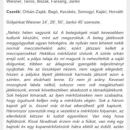
Wiesner, Tanos, Biszak, Farsang, Jankó
Cserék:
Orbán-Zaják, Bagó, Kecskés, Somogyi, Kajári, Horváth
Góljainkat Wiesner 14’, 28’, 50’, Jankó 45’ szerezte.
„Nehéz héten vagyunk túl. A betegségek miatt kevesebben
tudtunk készülni, mint azt megszoktuk. A beteg játékosok
meggyógyultak ugyan hétvégére, de nyilván nem lehetett nekik
normál meccsterhelést adni, ezért játszani kellett a
meccspercekkel. Hektikus mérkőzést vívtunk. A szinte orkán
erejű szél, a pálya talaja és mi magunk is nehezítettük a saját
dolgunkat, többen az átlagosnál gyengébb teljesítményt
nyújtottak. Ha az összképet nézem, nem vagyok elégedett,
hiszen a pályára lépett játékosok harmada játszott azon a
szinten, ami elvárható lenne. Ez nem jó arány. Keveset
mozogtunk labda nélkül, sokszor nem volt megjátszható
játékosunk, ennek következtében akadozott a támadójátékunk.
Sok helyzet kimaradt, az ilyen mérkőzéseken nem szabadna,
hogy izgulnunk kelljen még a mérkőzés végén. Sok a három
kapott gól is, ősszel már öt-hat elkerülhető gólt kaptunk.
Háromszor szereztük meg a vezetést a mérkőzés folyamán, az
ellenfelünk kétszer ki tudott egyenlíteni. Van még hova
fejlődnünk. Kissé fáradtnak érzem már a fiúkat, van még egy
bajnoki és egy kupamérkőzésünk hátra ebből az évből, aztán