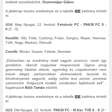
értékelt vezetőedzőnk,
Osztermájer Gábor
.
A játéknap összes eredménye és a tabella
IDE
kattintva érhető
el.
U14:
Alap Nyugat, 12. forduló:
Fehérvár FC - PAKSI FC 5 -
0
(2 - 0)
Kezdők:
Viló, Földi, Csötönyi, Fodor, Görgics, Mayer, Hamvas,
Tóth, Nagy, Markóci, Démuth
Cserék:
Bóvári, Szauer, Fekete, Demeter
„Elsősorban az eredmény miatt vagyok szomorú, mivel úgy
gondolom, sikerült magunkat megvernünk. Sajnos amíg
gyermeteg hibákat vétünk, egyénileg és csapatszinten nem
futunk eleget, párharcokban alulmaradunk, lassúak és
körülményesek vagyunk, addig nehéz lesz pontot, pontokat
szereznünk. Dolgozunk tovább, mindenben fejlődnünk kell”
-
fogalmazott
Báló Tamás
edzőnk.
A játéknap összes eredménye és a tabella
IDE
kattintva érhető
el.
U13:
Dél-Nyugat, 12. forduló:
PAKSI FC - III.Ker. TVE 0 - 0
(0 -