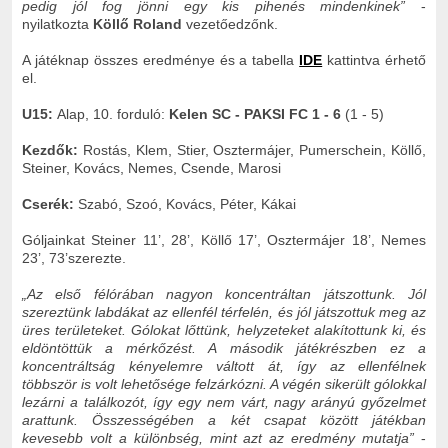
pedig jól fog jönni egy kis pihenés mindenkinek”
-
nyilatkozta
Köllő Roland
vezetőedzőnk.
A játéknap összes eredménye és a tabella
IDE
kattintva érhető
el.
U15:
Alap, 10. forduló:
Kelen SC - PAKSI FC 1 - 6
(1 - 5)
Kezdők:
Rostás, Klem, Stier, Osztermájer, Pumerschein, Köllő,
Steiner, Kovács, Nemes, Csende, Marosi
Cserék:
Szabó, Szoó, Kovács, Péter, Kákai
Góljainkat Steiner 11’, 28’, Köllő 17’, Osztermájer 18’, Nemes
23’, 73’szerezte.
„Az első félórában nagyon koncentráltan játszottunk. Jól
szereztünk labdákat az ellenfél térfelén, és jól játszottuk meg az
üres területeket. Gólokat lőttünk, helyzeteket alakítottunk ki, és
eldöntöttük a mérkőzést. A második játékrészben ez a
koncentráltság kényelemre váltott át, így az ellenfélnek
többször is volt lehetősége felzárkózni. A végén sikerült gólokkal
lezárni a találkozót, így egy nem várt, nagy arányú győzelmet
arattunk. Összességében a két csapat között játékban
kevesebb volt a különbség, mint azt az eredmény mutatja”
-