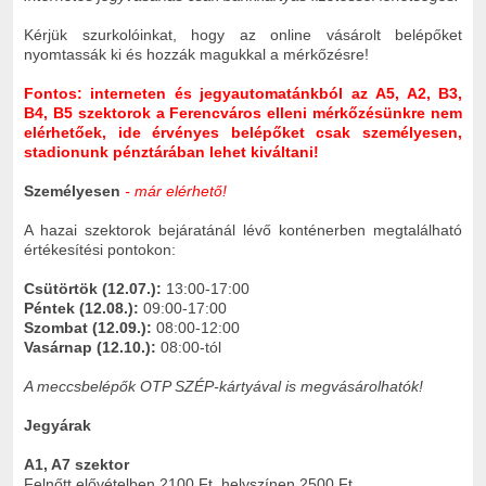
Kérjük szurkolóinkat, hogy az online vásárolt belépőket
nyomtassák ki és hozzák magukkal a mérkőzésre!
Fontos: interneten és jegyautomatánkból az
A5, A2, B3,
B4, B5 szektorok a Ferencváros elleni mérkőzésünkre nem
elérhetőek, ide érvényes belépőket csak személyesen,
stadionunk pénztárában lehet kiváltani!
Személyesen
- már elérhető!
A hazai szektorok bejáratánál lévő konténerben megtalálható
értékesítési pontokon:
Csütörtök (12.07.):
13:00-17:00
Péntek (12.08.):
09:00-17:00
Szombat (12.09.):
08:00-12:00
Vasárnap (12.10.):
08:00-tól
A meccsbelépők OTP SZÉP-kártyával is megvásárolhatók!
Jegyárak
A1, A7 szektor
Felnőtt elővételben 2100 Ft, helyszínen 2500 Ft.