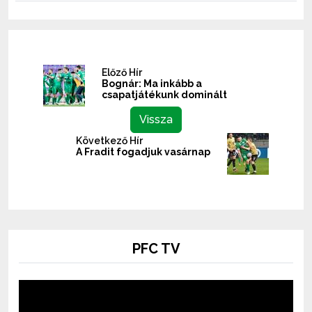
Előző Hír
Bognár: Ma inkább a
csapatjátékunk dominált
Vissza
Következő Hír
A Fradit fogadjuk vasárnap
PFC TV