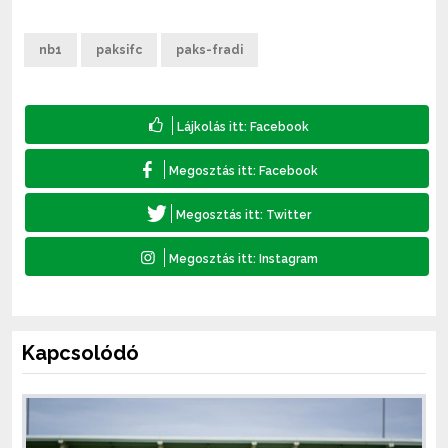
nb1
paksifc
paks-fradi
Kapcsolódó