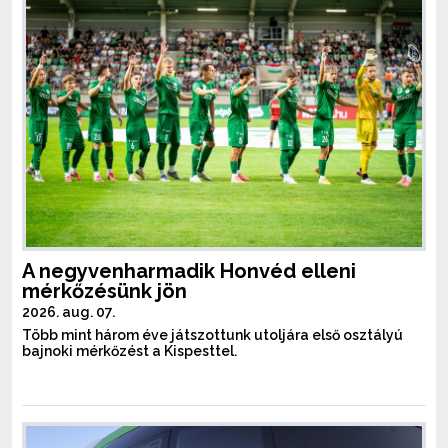
A negyvenharmadik Honvéd elleni
mérkőzésünk jön
2026. aug. 07.
Több mint három éve játszottunk utoljára első osztályú
bajnoki mérkőzést a Kispesttel.