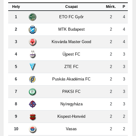
1
ETO FC Győr
2
4
2
MTK Budapest
2
4
3
Kisvárda Master Good
2
4
4
Újpest FC
2
3
5
ZTE FC
2
3
6
Puskás Akadémia FC
2
3
7
PAKSI FC
2
3
8
Nyíregyháza
2
3
9
Kispest-Honvéd
2
2
10
Vasas
2
2
11
Ferencvárosi TC
2
1