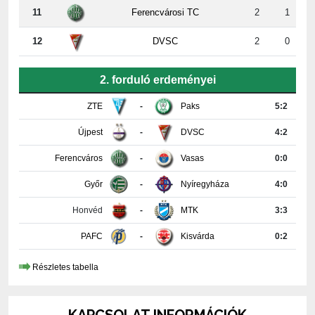
12
DVSC
2
0
2. forduló erdeményei
ZTE
-
Paks
5:2
Újpest
-
DVSC
4:2
Ferencváros
-
Vasas
0:0
Győr
-
Nyíregyháza
4:0
Honvéd
-
MTK
3:3
PAFC
-
Kisvárda
0:2
Részletes tabella
KAPCSOLAT INFORMÁCIÓK