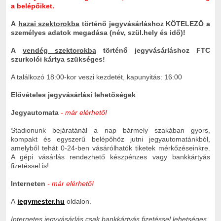
a belépőiket.
A
hazai szektorokba
történő jegyvásárláshoz KÖTELEZŐ a
személyes adatok megadása (név, szül.hely és idő)!
A
vendég szektorokba
történő jegyvásárláshoz FTC
szurkolói kártya szükséges!
A találkozó 18:00-kor veszi kezdetét, kapunyitás: 16:00
Elővételes jegyvásárlási lehetőségek
Jegyautomata
- már elérhető!
Stadionunk bejáratánál a nap bármely szakában gyors,
kompakt és egyszerű belépőhöz jutni jegyautomatánkból,
amelyből tehát 0-24-ben vásárólhatók tiketek mérkőzéseinkre.
A gépi vásárlás rendezhető készpénzes vagy bankkártyás
fizetéssel is!
Interneten
- már elérhető!
A
jegymester.hu
oldalon.
Internetes jegyvásárlás csak bankkártyás fizetéssel lehetséges.