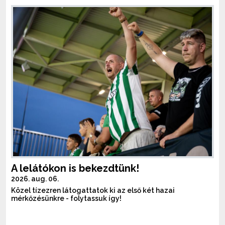
A lelátókon is bekezdtünk!
2026. aug. 06.
Közel tízezren látogattatok ki az első két hazai
mérkőzésünkre - folytassuk így!