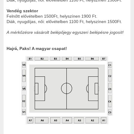
Diák, nyugdíjas, női: elővételben 1100 Ft, helyszínen 1500Ft.
Vendég szektor
Felnőtt elővételben 1500Ft, helyszínen 1900 Ft.
Diák, nyugdíjas, női: elővételben 1100 Ft, helyszínen 1500Ft.
A mérkőzésre vásárolt belépőjegy egyszeri belépésre jogosít!
Hajrá, Paks! A magyar csapat!