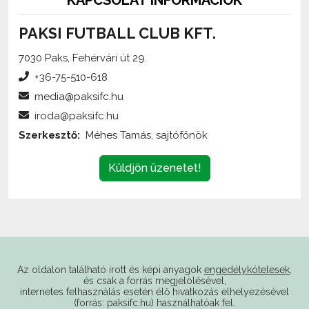
PAKSI FUTBALL CLUB KFT.
7030 Paks, Fehérvári út 29.
+36-75-510-618
media@paksifc.hu
iroda@paksifc.hu
Szerkesztő:
Méhes Tamás, sajtófőnök
Küldjön üzenetet!
Az oldalon található írott és képi anyagok
engedélykötelesek
,
és csak a forrás megjelölésével,
internetes felhasználás esetén élő hivatkozás elhelyezésével
(forrás: paksifc.hu) használhatóak fel.
Támogatóink