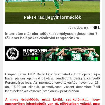
Paks-Fradi jegyinformációk
2023. dec. 03.
-
NB I.
Interneten már elérhetőek, személyesen december 7-
től lehet belépőket vásárolni rangadónkra.
Csapatunk az OTP Bank Liga tizenhatodik fordulójában újra
hazai pályán lép majd pályára, vendégünk pedig a címvédő
Ferencváros lesz. Az internetes jegyértékesítés november 28-
án, 15:00-kor elindult, személyesen viszont december 7-től
lehet belépőket vásárolni stadionunk pénztárában.
A nagy érdeklődés miatt kérjük szurkolóinkat, hogy
amennyiben lehetőségük van rá, elővételben váltsák meg