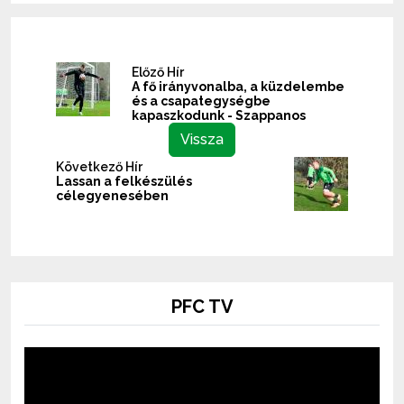
Előző Hír
A fő irányvonalba, a küzdelembe
és a csapategységbe
kapaszkodunk - Szappanos
Vissza
Következő Hír
Lassan a felkészülés
célegyenesében
PFC TV