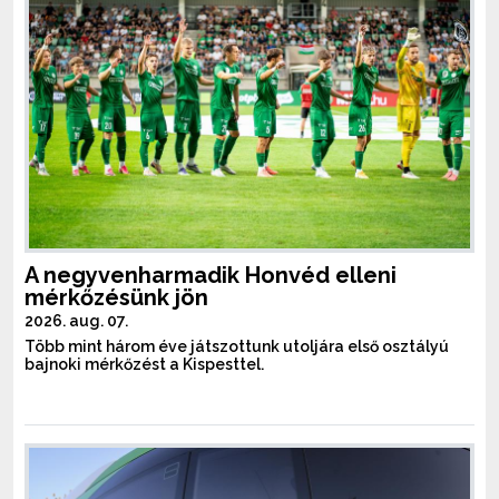
A negyvenharmadik Honvéd elleni
mérkőzésünk jön
2026. aug. 07.
Több mint három éve játszottunk utoljára első osztályú
bajnoki mérkőzést a Kispesttel.