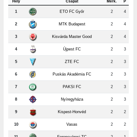
2
MTK Budapest
2
4
3
Kisvárda Master Good
2
4
4
Újpest FC
2
3
5
ZTE FC
2
3
6
Puskás Akadémia FC
2
3
7
PAKSI FC
2
3
8
Nyíregyháza
2
3
9
Kispest-Honvéd
2
2
10
Vasas
2
2
11
Ferencvárosi TC
2
1
12
DVSC
2
0