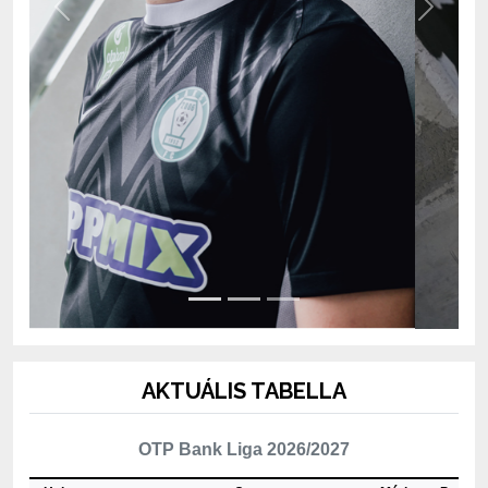
AKTUÁLIS TABELLA
OTP Bank Liga 2026/2027
Hely
Csapat
Mérk.
P
1
ETO FC Győr
2
4