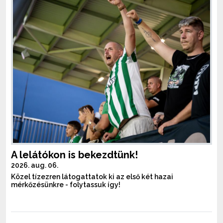
A lelátókon is bekezdtünk!
2026. aug. 06.
Közel tízezren látogattatok ki az első két hazai
mérkőzésünkre - folytassuk így!