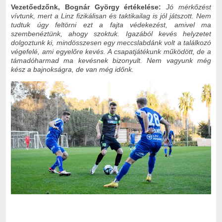
Vezetőedzőnk, Bognár György értékelése:
Jó mérkőzést
vívtunk, mert a Linz fizikálisan és taktikailag is jól játszott. Nem
tudtuk úgy feltörni ezt a fajta védekezést, amivel ma
szembenéztünk, ahogy szoktuk. Igazából kevés helyzetet
dolgoztunk ki, mindösszesen egy meccslabdánk volt a találkozó
végefelé, ami egyelőre kevés. A csapatjátékunk működött, de a
támadóharmad ma kevésnek bizonyult. Nem vagyunk még
kész a bajnokságra, de van még időnk.