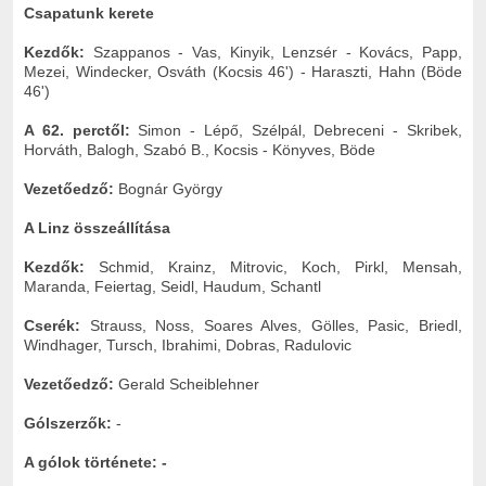
Csapatunk kerete
Kezdők:
Szappanos - Vas, Kinyik, Lenzsér - Kovács, Papp,
Mezei, Windecker, Osváth (Kocsis 46') - Haraszti, Hahn (Böde
46')
A 62. perctől:
Simon - Lépő, Szélpál, Debreceni - Skribek,
Horváth, Balogh, Szabó B., Kocsis - Könyves, Böde
Vezetőedző:
Bognár György
A Linz összeállítása
Kezdők:
Schmid, Krainz, Mitrovic, Koch, Pirkl, Mensah,
Maranda, Feiertag, Seidl, Haudum, Schantl
Cserék:
Strauss, Noss, Soares Alves, Gölles, Pasic, Briedl,
Windhager, Tursch, Ibrahimi, Dobras, Radulovic
Vezetőedző:
Gerald Scheiblehner
Gólszerzők:
-
A gólok története: -