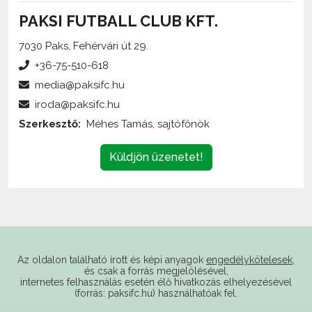
7030 Paks, Fehérvári út 29.
+36-75-510-618
media@paksifc.hu
iroda@paksifc.hu
Szerkesztő:
Méhes Tamás, sajtófőnök
Küldjön üzenetet!
Az oldalon található írott és képi anyagok
engedélykötelesek
,
és csak a forrás megjelölésével,
internetes felhasználás esetén élő hivatkozás elhelyezésével
(forrás: paksifc.hu) használhatóak fel.
Támogatóink