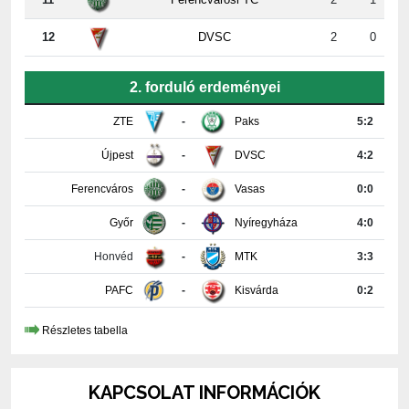
2. forduló erdeményei
ZTE
-
Paks
5:2
Újpest
-
DVSC
4:2
Ferencváros
-
Vasas
0:0
Győr
-
Nyíregyháza
4:0
Honvéd
-
MTK
3:3
PAFC
-
Kisvárda
0:2
Részletes tabella
KAPCSOLAT INFORMÁCIÓK
PAKSI FUTBALL CLUB KFT.