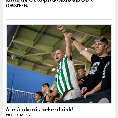
beszélgettünk a magasabb fokozatra kapcsoló
szélsőnkkel.
A lelátókon is bekezdtünk!
2026. aug. 06.