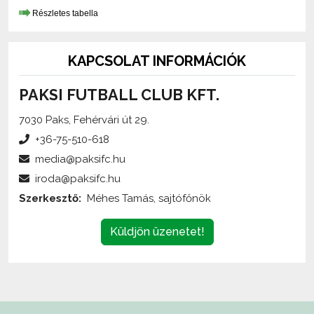
KAPCSOLAT INFORMÁCIÓK
PAKSI FUTBALL CLUB KFT.
7030 Paks, Fehérvári út 29.
+36-75-510-618
media@paksifc.hu
iroda@paksifc.hu
Szerkesztő:
Méhes Tamás, sajtófőnök
Küldjön üzenetet!
Az oldalon található írott és képi anyagok
engedélykötelesek
,