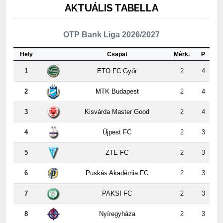
OTP Bank Liga 2026/2027
Hely
Csapat
Mérk.
P
1
ETO FC Győr
2
4
2
MTK Budapest
2
4
3
Kisvárda Master Good
2
4
4
Újpest FC
2
3
5
ZTE FC
2
3
6
Puskás Akadémia FC
2
3
7
PAKSI FC
2
3
8
Nyíregyháza
2
3
9
Kispest-Honvéd
2
2