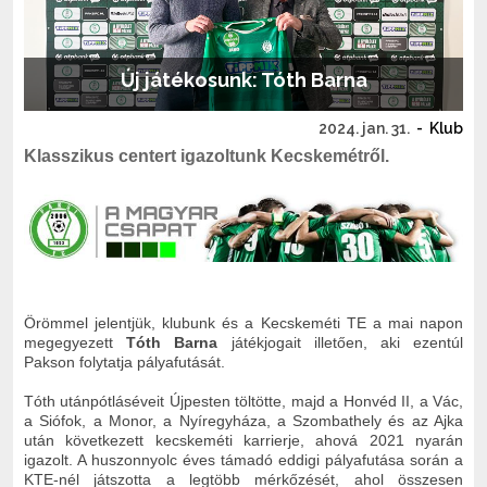
Új játékosunk: Tóth Barna
2024. jan. 31.
-
Klub
Klasszikus centert igazoltunk Kecskemétről.
Örömmel jelentjük, klubunk és a Kecskeméti TE a mai napon
megegyezett
Tóth Barna
játékjogait illetően, aki ezentúl
Pakson folytatja pályafutását.
Tóth utánpótláséveit Újpesten töltötte, majd a Honvéd II, a Vác,
a Siófok, a Monor, a Nyíregyháza, a Szombathely és az Ajka
után következett kecskeméti karrierje, ahová 2021 nyarán
igazolt. A huszonnyolc éves támadó eddigi pályafutása során a
KTE-nél játszotta a legtöbb mérkőzését, ahol összesen