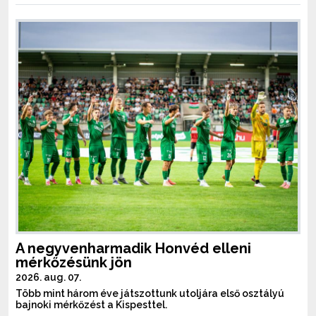
A negyvenharmadik Honvéd elleni
mérkőzésünk jön
2026. aug. 07.
Több mint három éve játszottunk utoljára első osztályú
bajnoki mérkőzést a Kispesttel.