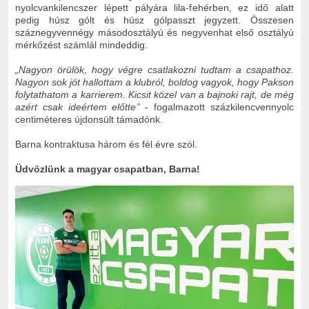
nyolcvankilencszer lépett pályára lila-fehérben, ez idő alatt
pedig húsz gólt és húsz gólpasszt jegyzett. Összesen
száznegyvennégy másodosztályú és negyvenhat első osztályú
mérkőzést számlál mindeddig.
„
Nagyon örülök, hogy végre csatlakozni tudtam a csapathoz.
Nagyon sok jót hallottam a klubról, boldog vagyok, hogy Pakson
folytathatom a karrierem. Kicsit közel van a bajnoki rajt, de még
azért csak ideértem előtte
”
- fogalmazott százkilencvennyolc
centiméteres újdonsült támadónk.
Barna kontraktusa három és fél évre szól.
Üdvözlünk a magyar csapatban, Barna!