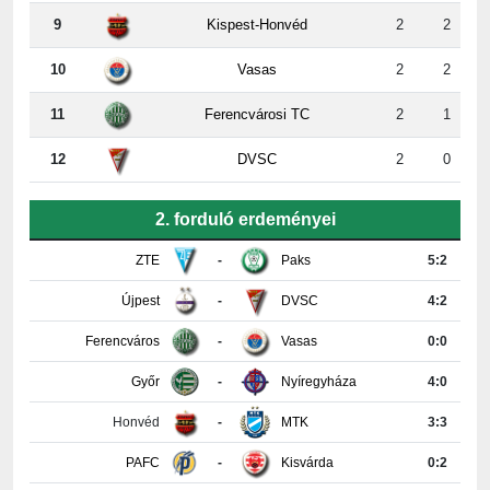
10
Vasas
2
2
11
Ferencvárosi TC
2
1
12
DVSC
2
0
2. forduló erdeményei
ZTE
-
Paks
5:2
Újpest
-
DVSC
4:2
Ferencváros
-
Vasas
0:0
Győr
-
Nyíregyháza
4:0
Honvéd
-
MTK
3:3
PAFC
-
Kisvárda
0:2
Részletes tabella