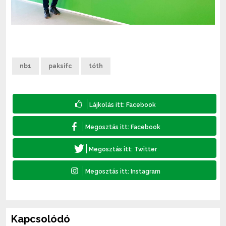
nb1
paksifc
tóth
Kapcsolódó