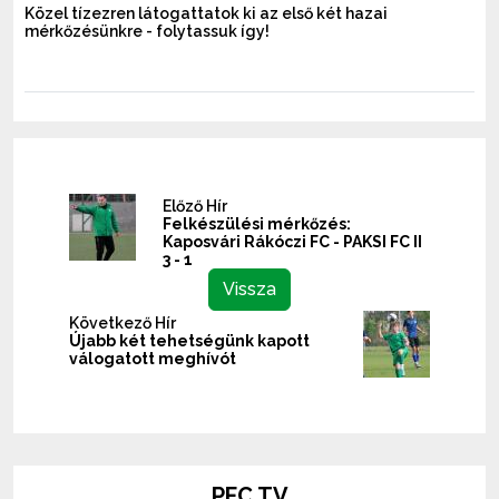
Közel tízezren látogattatok ki az első két hazai
mérkőzésünkre - folytassuk így!
Előző Hír
Felkészülési mérkőzés:
Kaposvári Rákóczi FC - PAKSI FC II
3 - 1
Vissza
Következő Hír
Újabb két tehetségünk kapott
válogatott meghívót
PFC TV