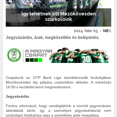
Így lehetnek ott Mezőkövesden
szurkolóink
2024. febr. 05.
-
NB I.
Jegyvásárlás, árak, megközelítés és beléptetés.
Csapatunk az OTP Bank Liga tizenkilencedik fordulójában
Mezőkövesden lép pályára csütörtökön délután. A mérkőzés
16:00-s kezdettel kerül megrendezésre.
Jegyvásárlás
Fontos információ, hogy vendéglátónk a normál jegyrendszer
aktiválását kérte, így a személyes jegyvásárlásnál nem
szükséges klubkártya vagy a személyes adat megadása.