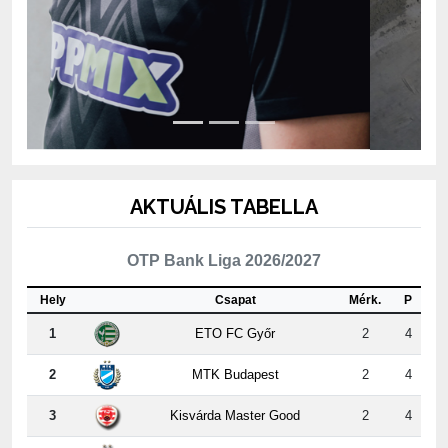
AKTUÁLIS TABELLA
OTP Bank Liga 2026/2027
Hely
Csapat
Mérk.
P
1
ETO FC Győr
2
4
2
MTK Budapest
2
4
3
Kisvárda Master Good
2
4
4
Újpest FC
2
3