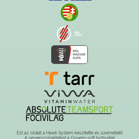
Ezt az oldalt a Hawk System készítette és üzemelteti!
A serverszolgáltatást a Govern-soft biztosítja!