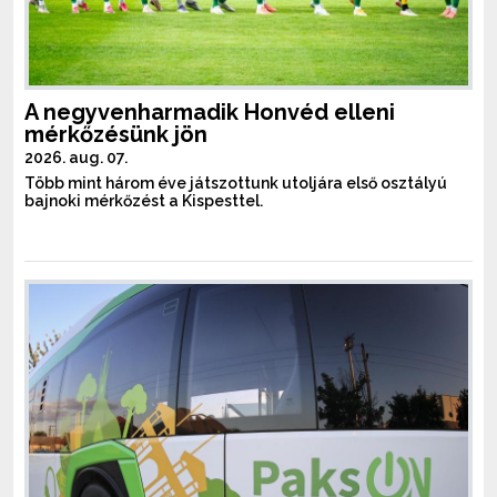
A negyvenharmadik Honvéd elleni
mérkőzésünk jön
2026. aug. 07.
Több mint három éve játszottunk utoljára első osztályú
bajnoki mérkőzést a Kispesttel.