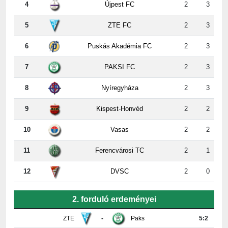
5
ZTE FC
2
3
6
Puskás Akadémia FC
2
3
7
PAKSI FC
2
3
8
Nyíregyháza
2
3
9
Kispest-Honvéd
2
2
10
Vasas
2
2
11
Ferencvárosi TC
2
1
12
DVSC
2
0
2. forduló erdeményei
ZTE
-
Paks
5:2
Újpest
-
DVSC
4:2