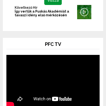
Vissza
Következő Hír
Így vertük a Puskás Akadémiát a
tavaszi idény első mérkőzésén
PFC TV