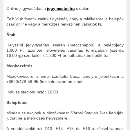
Online jegyvásárlás a
jegymester.hu
oldalon.
Felhívjuk fanatikusaink figyelmét, hogy a találkozóra a belépők
csak online vagy a mérkőzés helyszínén válhatók ki.
Árak
Helyszíni jegyvásárlás esetén (meccsnapon) a belépőjegy
1.800 Ft, azonban elővételes vásárlás formájában (szerda
16:00-ig) szurkolóink 1.300 Ft-ért juthatnak belépőkhöz.
Megközelítés
Mezőkövesdre is indul szurkolói busz, amelyre jelentkezni a
+3620/478-58-95-ös telefonszámon lehet.
Indulás stadionunktól: 10:00
Beléptetés
Minden szurkolónk a Mezőkövesd Városi Stadion 2-es kapuján
juthat be a mérkőzés helyszínére.
A vendégszektorok D13, E14, E15 és E16 jelzéssel vannak