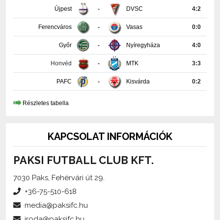
Ferencváros
-
Vasas
0:0
Győr
-
Nyíregyháza
4:0
Honvéd
-
MTK
3:3
PAFC
-
Kisvárda
0:2
Részletes tabella
KAPCSOLAT INFORMÁCIÓK
PAKSI FUTBALL CLUB KFT.
7030 Paks, Fehérvári út 29.
+36-75-510-618
media@paksifc.hu
iroda@paksifc.hu
Szerkesztő:
Méhes Tamás, sajtófőnök