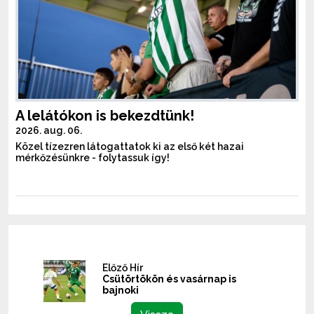
A lelátókon is bekezdtünk!
2026. aug. 06.
Közel tízezren látogattatok ki az első két hazai
mérkőzésünkre - folytassuk így!
Előző Hír
Csütörtökön és vasárnap is
bajnoki