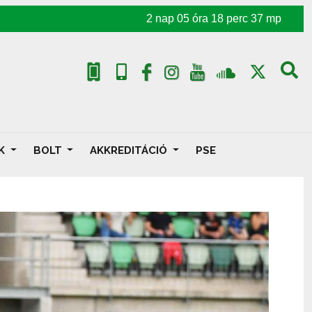
2
nap
05
óra
18
perc
36
mp
AK
BOLT
AKKREDITÁCIÓ
PSE