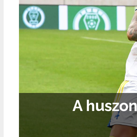
A huszon