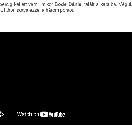
ercig kellett várni, mikor
Böde Dániel
talált a kapuba. Végül
, itthon tartva ezzel a három pontot.
.