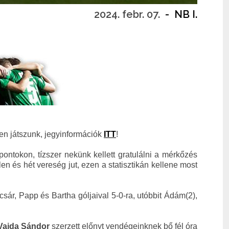
2024. febr. 07.
-
NB I.
en játszunk, jegyinformációk
ITT
!
ontokon, tízszer nekünk kellett gratulálni a mérkőzés
en és hét vereség jut, ezen a statisztikán kellene most
sár, Papp és Bartha góljaival 5-0-ra, utóbbit Ádám(2),
Vajda Sándor
szerzett előnyt vendégeinknek bő fél óra