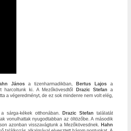
ahn János
a tizenharmadikban,
Bertus Lajos
a
yt harcoltunk ki. A Mezőkövesdtől
Drazic Stefan
a
otta a végeredményt, de ez sok mindenre nem volt elég,
 a sárga-kékek otthonában.
Drazic Stefan
találatát
aiak vonulhattak nyugodtabban az öltözőbe. A második
 Pakson azonban visszavágtunk a Mezőkövesdnek.
Hahn
ső találkozás alkalmával elvesztett három pontunkat. A