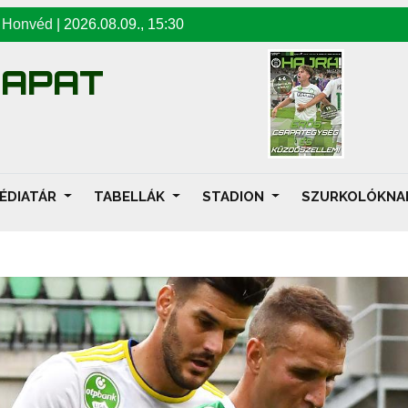
-
Honvéd
|
2026.08.09
.,
15:30
SAPAT
ÉDIATÁR
TABELLÁK
STADION
SZURKOLÓKN