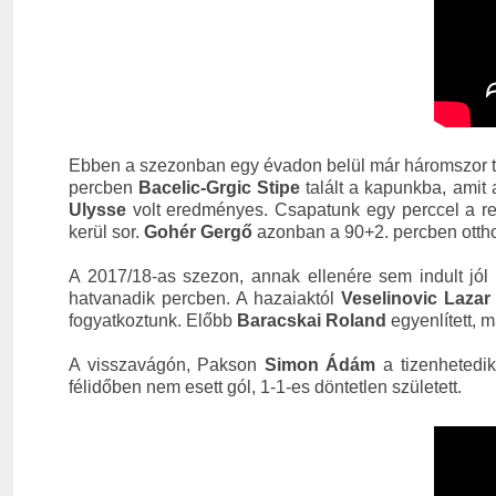
Ebben a szezonban egy évadon belül már háromszor t
percben
Bacelic-Grgic Stipe
talált a kapunkba, amit
Ulysse
volt eredményes. Csapatunk egy perccel a ren
kerül sor.
Gohér Gergő
azonban a 90+2. percben ottho
A 2017/18-as szezon, annak ellenére sem indult jó
hatvanadik percben. A hazaiaktól
Veselinovic Lazar
fogyatkoztunk. Előbb
Baracskai Roland
egyenlített, 
A visszavágón, Pakson
Simon Ádám
a tizenhetedik
félidőben nem esett gól, 1-1-es döntetlen született.