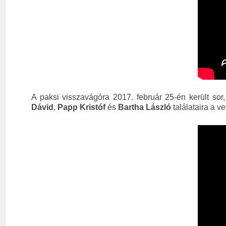
A paksi visszavágóra 2017. február 25-én került so
Dávid
,
Papp Kristóf
és
Bartha László
találataira a 