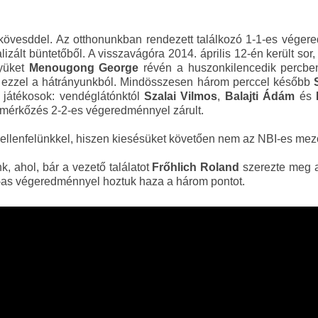
övesddel. Az otthonunkban rendezett találkozó 1-1-es végere
izált büntetőből. A visszavágóra 2014. április 12-én került sor
nyüket
Menougong George
révén a huszonkilencedik percben
a ezzel a hátrányunkból. Mindösszesen három perccel később
a játékosok: vendéglátónktól
Szalai Vilmos
,
Balajti Ádám
és
a mérkőzés 2-2-es végeredménnyel zárult.
ellenfelünkkel, hiszen kiesésüket követően nem az NBI-es mező
 ahol, bár a vezető találatot
Frőhlich Roland
szerezte meg a
-3-as végeredménnyel hoztuk haza a három pontot.