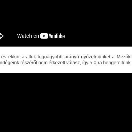
r, és ekkor arattuk legnagyobb arányú győzelmünket a Mezőkö
vendégeink részéről nem érkezett válasz, így 5-0-ra hengereltünk