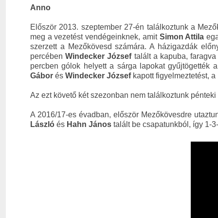
Anno
Először 2013. szeptember 27-én találkoztunk a Mezők
meg a vezetést vendégeinknek, amit
Simon Attila
egal
szerzett a Mezőkövesd számára. A házigazdák elő
percében
Windecker József
talált a kapuba, faragv
percben gólok helyett a sárga lapokat gyűjtögették 
Gábor
és
Windecker József
kapott figyelmeztetést, 
Az ezt követő két szezonban nem találkoztunk pénteki 
A 2016/17-es évadban, először Mezőkövesdre utaztunk,
László
és
Hahn János
talált be csapatunkból, így 1