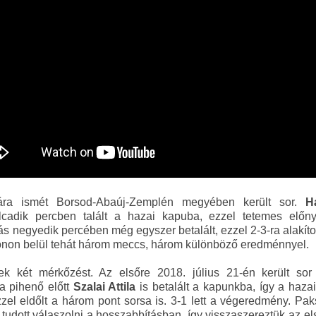
ára ismét Borsod-Abaúj-Zemplén megyében került sor.
H
cadik percben talált a hazai kapuba, ezzel tetemes előn
s negyedik percében még egyszer betalált, ezzel 2-3-ra alakít
onon belül tehát három meccs, három különböző eredménnyel.
k két mérkőzést. Az elsőre 2018. július 21-én került sor
 a pihenő előtt
Szalai Attila
is betalált a kapunkba, így a haz
ezzel eldőlt a három pont sorsa is. 3-1 lett a végeredmény.
tudott válaszolni a hosszabbításban, így visszaszereztük az el