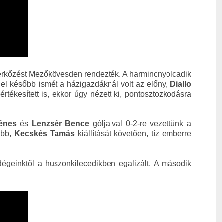
érkőzést Mezőkövesden rendezték. A harmincnyolcadik
ccel később ismét a házigazdáknál volt az előny,
Diallo
s
értékesített is, ekkor úgy nézett ki, pontosztozkodásra
énes
és
Lenzsér Bence
góljaival 0-2-re vezettünk a
őbb,
Kecskés Tamás
kiállítását követően, tíz emberre
égeinktől a huszonkilecedikben egalizált. A második