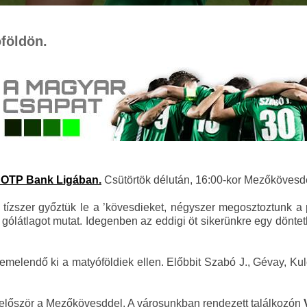
földön.
z OTP Bank Ligában.
Csütörtök délután, 16:00-kor Mezőkövesd
 tízszer győztük le a ’kövesdieket, négyszer megosztoztunk a p
ólátlagot mutat. Idegenben az eddigi öt sikerünkre egy döntetl
emelendő ki a matyóföldiek ellen. Előbbit Szabó J., Gévay, Kulc
először a Mezőkövesddel. A városunkban rendezett találkozón