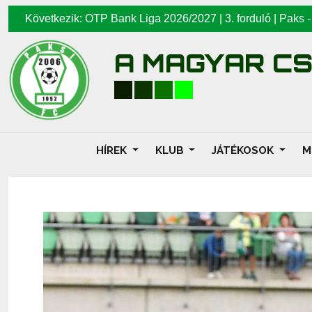
Következik: OTP Bank Liga 2026/2027 | 3. forduló |
Paks
A MAGYAR C
HÍREK
KLUB
JÁTÉKOSOK
M