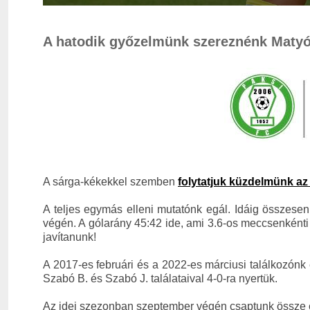
A hatodik győzelmünk szereznénk Matyó
A sárga-kékekkel szemben
folytatjuk küzdelmünk a
A teljes egymás elleni mutatónk egál. Idáig összesen
végén. A gólarány 45:42 ide, ami 3.6-os meccsenkénti g
javítanunk!
A 2017-es februári és a 2022-es márciusi találkozónk 
Szabó B. és Szabó J. találataival 4-0-ra nyertük.
Az idei szezonban szeptember végén csaptunk össze 