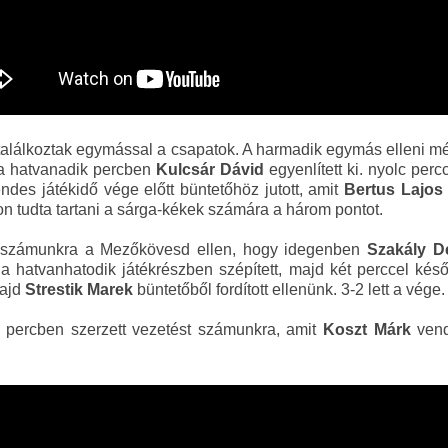
alálkoztak egymással a csapatok. A harmadik egymás elleni m
 a hatvanadik percben
Kulcsár Dávid
egyenlített ki. nyolc per
des játékidő vége előtt büntetőhöz jutott, amit
Bertus Lajo
n tudta tartani a sárga-kékek számára a három pontot.
l számunkra a Mezőkövesd ellen, hogy idegenben
Szakály D
a hatvanhatodik játékrészben szépített, majd két perccel kés
majd
Strestik Marek
büntetőből fordított ellenünk. 3-2 lett a vége.
 percben szerzett vezetést számunkra, amit
Koszt Márk
vend