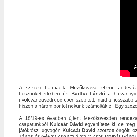
A szezon harmadik, Mezőkövesd elleni randevúj
huszonkettedikben és
Bartha László
a hatvannyol
nyolcvanegyedik percben szépített, majd a hosszabbítá
hiszen a három pontot nekünk számolták el. Egy szez
A 18/19-es évadban újfent Mezőkövesden rendezte
csapatunkból
Kulcsár Dávid
egyenlítette ki, de még
játékrész legvégén
Kulcsár Dávid
szerzett öngólt, 
János
és
Gévay Zsolt
találataira csak
Molnár Gábor