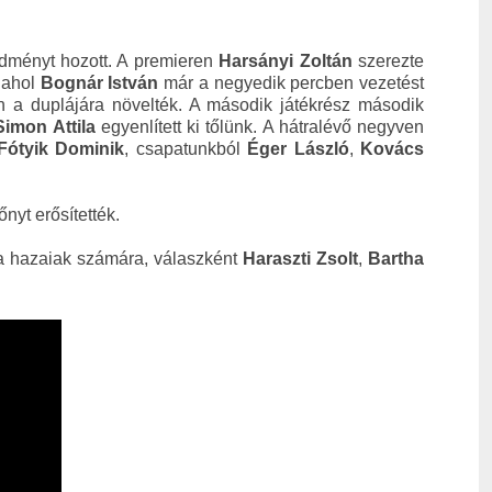
dményt hozott. A premieren
Harsányi Zoltán
szerezte
, ahol
Bognár István
már a negyedik percben vezetést
 a duplájára növelték. A második játékrész második
Simon Attila
egyenlített ki tőlünk. A hátralévő negyven
Fótyik Dominik
, csapatunkból
Éger László
,
Kovács
nyt erősítették.
 hazaiak számára, válaszként
Haraszti Zsolt
,
Bartha