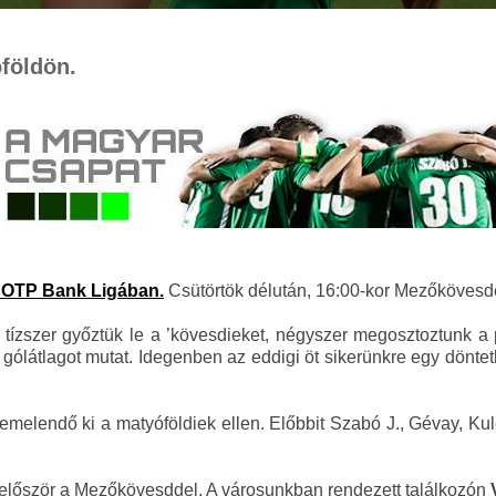
földön.
z OTP Bank Ligában.
Csütörtök délután, 16:00-kor Mezőkövesd
 tízszer győztük le a ’kövesdieket, négyszer megosztoztunk a p
ólátlagot mutat. Idegenben az eddigi öt sikerünkre egy döntetl
emelendő ki a matyóföldiek ellen. Előbbit Szabó J., Gévay, Kulc
először a Mezőkövesddel. A városunkban rendezett találkozón