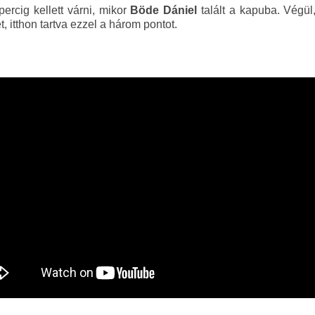
ercig kellett várni, mikor
Böde Dániel
talált a kapuba. Végül
, itthon tartva ezzel a három pontot.
.