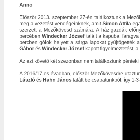
Anno
Először 2013. szeptember 27-én találkoztunk a Mezők
meg a vezetést vendégeinknek, amit
Simon Attila
egal
szerzett a Mezőkövesd számára. A házigazdák elő
percében
Windecker József
talált a kapuba, faragv
percben gólok helyett a sárga lapokat gyűjtögették 
Gábor
és
Windecker József
kapott figyelmeztetést, 
Az ezt követő két szezonban nem találkoztunk pénteki 
A 2016/17-es évadban, először Mezőkövesdre utaztunk,
László
és
Hahn János
talált be csapatunkból, így 1