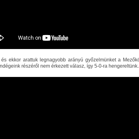
r, és ekkor arattuk legnagyobb arányú győzelmünket a Mezőkö
vendégeink részéről nem érkezett válasz, így 5-0-ra hengereltünk