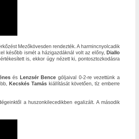
érkőzést Mezőkövesden rendezték. A harmincnyolcadik
ccel később ismét a házigazdáknál volt az előny,
Diallo
s
értékesített is, ekkor úgy nézett ki, pontosztozkodásra
énes
és
Lenzsér Bence
góljaival 0-2-re vezettünk a
őbb,
Kecskés Tamás
kiállítását követően, tíz emberre
égeinktől a huszonkilecedikben egalizált. A második