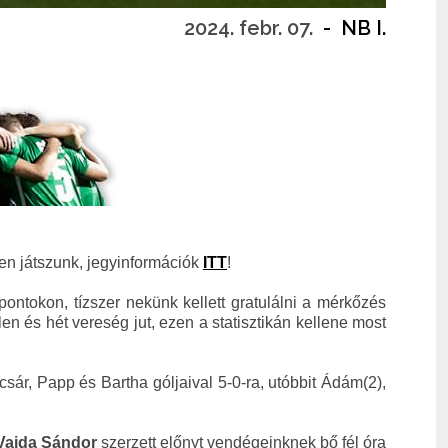
2024. febr. 07.
-
NB I.
en játszunk, jegyinformációk
ITT
!
ontokon, tízszer nekünk kellett gratulálni a mérkőzés
en és hét vereség jut, ezen a statisztikán kellene most
sár, Papp és Bartha góljaival 5-0-ra, utóbbit Ádám(2),
Vajda Sándor
szerzett előnyt vendégeinknek bő fél óra