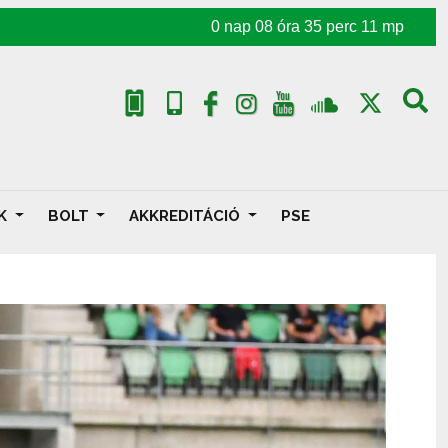
0
nap
08
óra
35
perc
09
mp
AK
BOLT
AKKREDITÁCIÓ
PSE