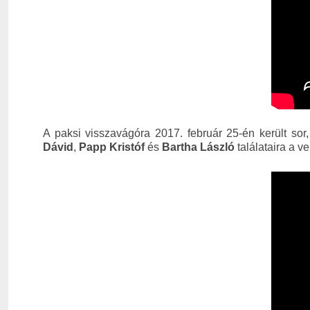
A paksi visszavágóra 2017. február 25-én került so
Dávid
,
Papp Kristóf
és
Bartha László
találataira a 