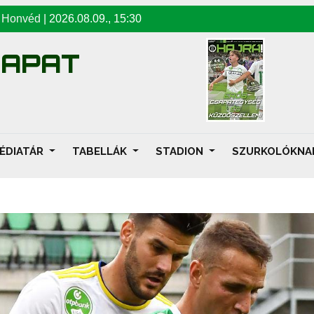
-
Honvéd
|
2026.08.09
.,
15:30
SAPAT
ÉDIATÁR
TABELLÁK
STADION
SZURKOLÓKN