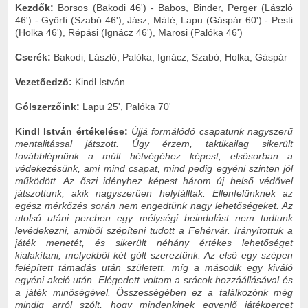
Kezdők:
Borsos (
Bakodi 46'
) - Babos, Binder, Perger (
László
46'
) - Győrfi (
Szabó 46'
), Jász, Máté, Lapu (
Gáspár 60'
) - Pesti
(
Holka 46'
), Répási (
Ignácz 46'
), Marosi (
Palóka 46'
)
Cserék:
Bakodi, László, Palóka, Ignácz, Szabó, Holka, Gáspár
Vezetőedző:
Kindl István
Gólszerzőink:
Lapu 25', Palóka 70'
Kindl István értékelése:
Újjá formálódó csapatunk nagyszerű
mentalitással játszott. Úgy érzem, taktikailag sikerült
továbblépnünk a múlt hétvégéhez képest, elsősorban a
védekezésünk, ami mind csapat, mind pedig egyéni szinten jól
működött. Az őszi idényhez képest három új belső védővel
játszottunk, akik nagyszerűen helytálltak. Ellenfelünknek az
egész mérkőzés során nem engedtünk nagy lehetőségeket. Az
utolsó utáni percben egy mélységi beindulást nem tudtunk
levédekezni, amiből szépíteni tudott a Fehérvár. Irányítottuk a
játék menetét, és sikerült néhány értékes lehetőséget
kialakítani, melyekből két gólt szereztünk. Az első egy szépen
felépített támadás után született, míg a második egy kiváló
egyéni akció után. Elégedett voltam a srácok hozzáállásával és
a játék minőségével. Összességében ez a találkozónk még
mindig arról szólt, hogy mindenkinek egyenlő játékpercet