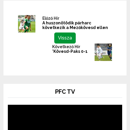
Előző Hír
A huszonötödik párharc
következik a Mezőkövesd ellen
Vissza
Következő Hír
'Kövesd-Paks 0-1
PFC TV