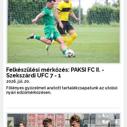
Felkészülési mérkőzés: PAKSI FC II. -
Szekszárdi UFC 7 - 1
2026. júl. 20.
Fölényes győzelmet aratott tartalékcsapatunk az utolsó
nyári edzőmérkőzésen.