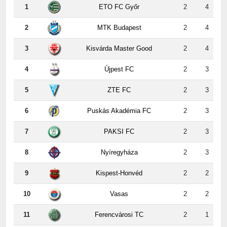
2
MTK Budapest
2
4
3
Kisvárda Master Good
2
4
4
Újpest FC
2
3
5
ZTE FC
2
3
6
Puskás Akadémia FC
2
3
7
PAKSI FC
2
3
8
Nyíregyháza
2
3
9
Kispest-Honvéd
2
2
10
Vasas
2
2
11
Ferencvárosi TC
2
1
12
DVSC
2
0