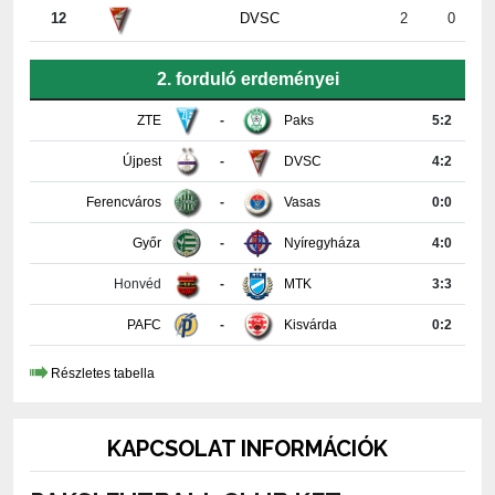
2. forduló erdeményei
ZTE
-
Paks
5:2
Újpest
-
DVSC
4:2
Ferencváros
-
Vasas
0:0
Győr
-
Nyíregyháza
4:0
Honvéd
-
MTK
3:3
PAFC
-
Kisvárda
0:2
Részletes tabella
KAPCSOLAT INFORMÁCIÓK
PAKSI FUTBALL CLUB KFT.