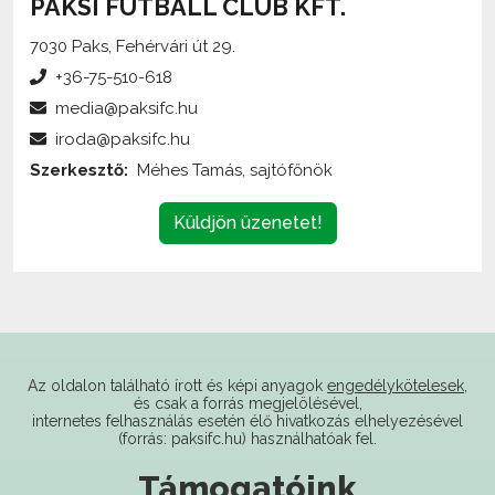
7030 Paks, Fehérvári út 29.
+36-75-510-618
media@paksifc.hu
iroda@paksifc.hu
Szerkesztő:
Méhes Tamás, sajtófőnök
Küldjön üzenetet!
Az oldalon található írott és képi anyagok
engedélykötelesek
,
és csak a forrás megjelölésével,
internetes felhasználás esetén élő hivatkozás elhelyezésével
(forrás: paksifc.hu) használhatóak fel.
Támogatóink