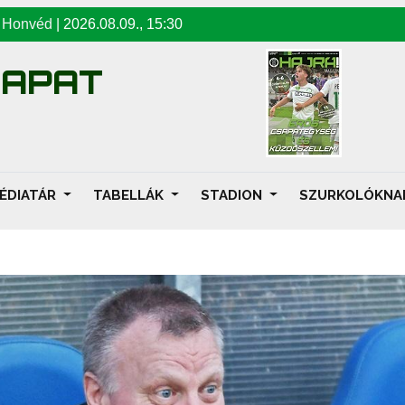
-
Honvéd
|
2026.08.09
.,
15:30
SAPAT
ÉDIATÁR
TABELLÁK
STADION
SZURKOLÓKN