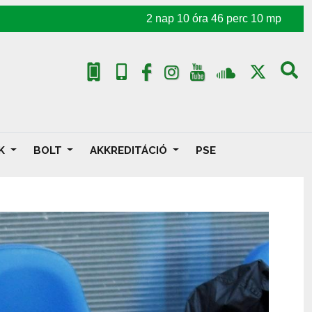
2
nap
10
óra
46
perc
08
mp
AK
BOLT
AKKREDITÁCIÓ
PSE