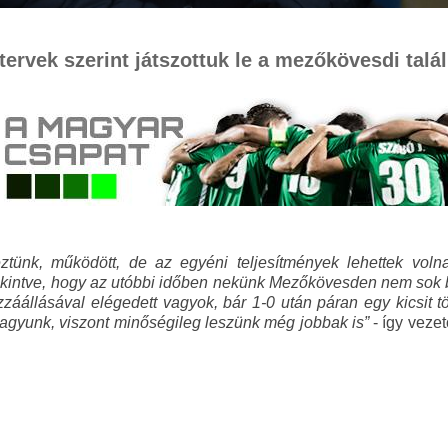
ervek szerint játszottuk le a mezőkövesdi talá
veztünk, működött, de az egyéni teljesítmények lehettek vo
ekintve, hogy az utóbbi időben nekünk Mezőkövesden nem sok b
ozzáállásával elégedett vagyok, bár 1-0 után páran egy kics
 vagyunk, viszont minőségileg leszünk még jobbak is”
- így veze