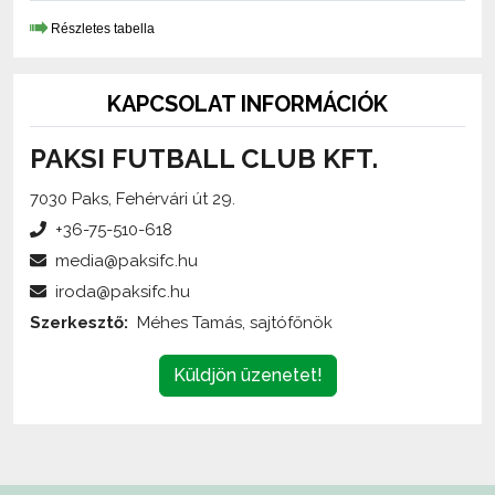
Részletes tabella
KAPCSOLAT INFORMÁCIÓK
PAKSI FUTBALL CLUB KFT.
7030 Paks, Fehérvári út 29.
+36-75-510-618
media@paksifc.hu
iroda@paksifc.hu
Szerkesztő:
Méhes Tamás, sajtófőnök
Küldjön üzenetet!