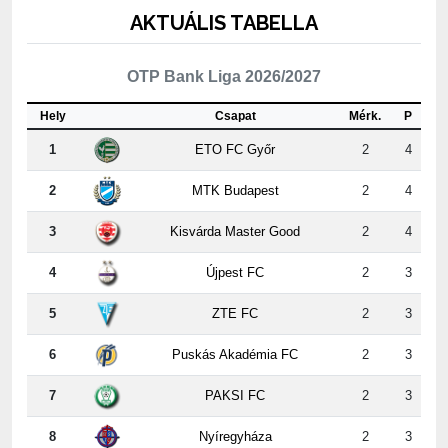
AKTUÁLIS TABELLA
OTP Bank Liga 2026/2027
Hely
Csapat
Mérk.
P
1
ETO FC Győr
2
4
2
MTK Budapest
2
4
3
Kisvárda Master Good
2
4
4
Újpest FC
2
3
5
ZTE FC
2
3
6
Puskás Akadémia FC
2
3
7
PAKSI FC
2
3
8
Nyíregyháza
2
3