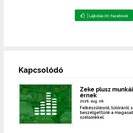
Kapcsolódó
Zeke plusz munkái
érnek
2026. aug. 06.
Felkészülésről, túlóráról, 
beszélgettünk a magasab
szélsőnkkel.