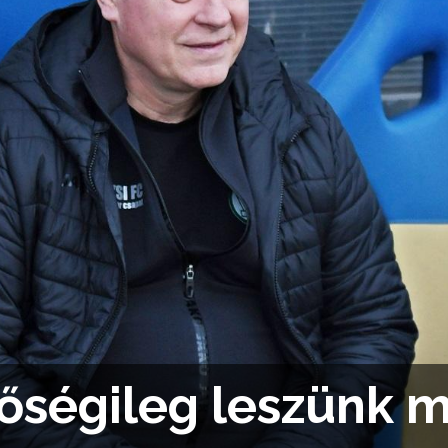
őségileg leszünk m