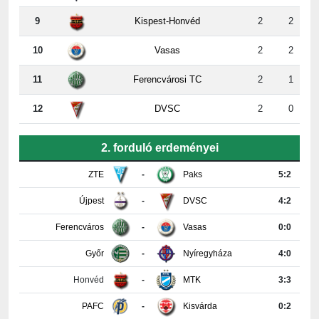
9
Kispest-Honvéd
2
2
10
Vasas
2
2
11
Ferencvárosi TC
2
1
12
DVSC
2
0
2. forduló erdeményei
ZTE
-
Paks
5:2
Újpest
-
DVSC
4:2
Ferencváros
-
Vasas
0:0
Győr
-
Nyíregyháza
4:0
Honvéd
-
MTK
3:3
PAFC
-
Kisvárda
0:2