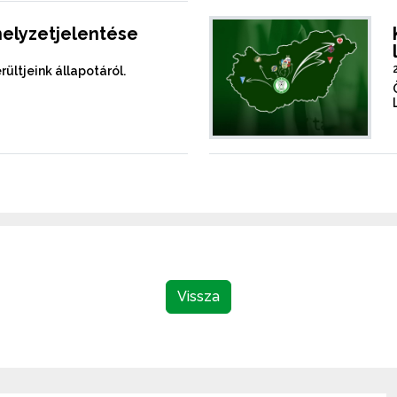
helyzetjelentése
rültjeink állapotáról.
Vissza