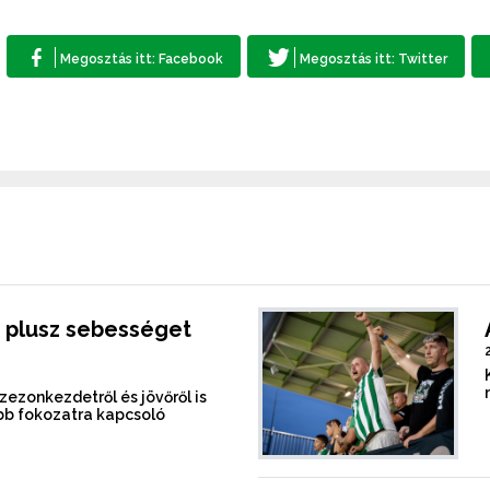
 plusz sebességet
szezonkezdetről és jövőről is
b fokozatra kapcsoló