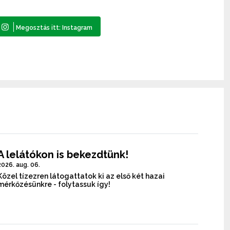
A lelátókon is bekezdtünk!
2026. aug. 06.
Közel tízezren látogattatok ki az első két hazai
mérkőzésünkre - folytassuk így!