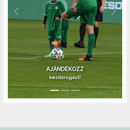
Previous
Next
AJÁNDÉKOZZ
kezdőrúgást!