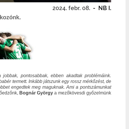
2024. febr. 08.
-
NB I.
lkozónk.
lna jobbak, pontosabbak, ebben akadtak problémáink.
abér termett. Inkább játszunk egy rossz mérkőzést, de
it többet engedtek meg maguknak. Ami a pontszámunkat
tőedzőnk,
Bognár György
a mezőkövesdi győzelmünk