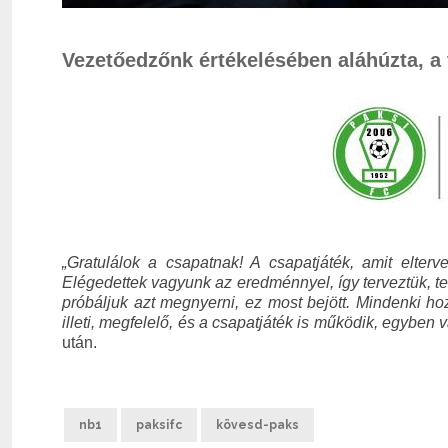
Vezetőedzőnk értékelésében aláhúzta, a t
„Gratulálok a csapatnak! A csapatjáték, amit elter
Elégedettek vagyunk az eredménnyel, így terveztük, t
próbáljuk azt megnyerni, ez most bejött. Mindenki h
illeti, megfelelő, és a csapatjáték is működik, egyben
után.
nb1
paksifc
kövesd-paks