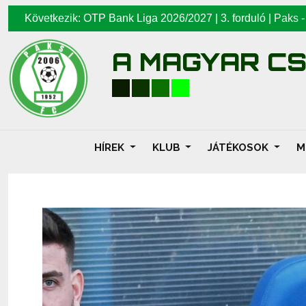
Következik: OTP Bank Liga 2026/2027 | 3. forduló |
Paks
A MAGYAR C
HÍREK
KLUB
JÁTÉKOSOK
M