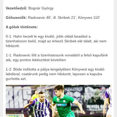
Vezetőedző:
Bognár György
Gólszerzők:
Radosevic 46', ill. Skribek 21', Könyves 110'
A gólok története:
0-1: Hahn kezelt le egy kiváló, jobb oldali beadást a
tizenhatoson belül, majd az érkező Skribek elé tálalt, aki nem
hibázott.
1-1: Radosevic lőtt a tizenhatosunk vonalától a felső kapufánk
alá, egy pontos lekészítést követően.
1-2: Böde indította a pálya tengelyében Könyvest egy kiváló
labdával, csatárunk pedig nem hibázott, laposan a kapuba
gurította azt.