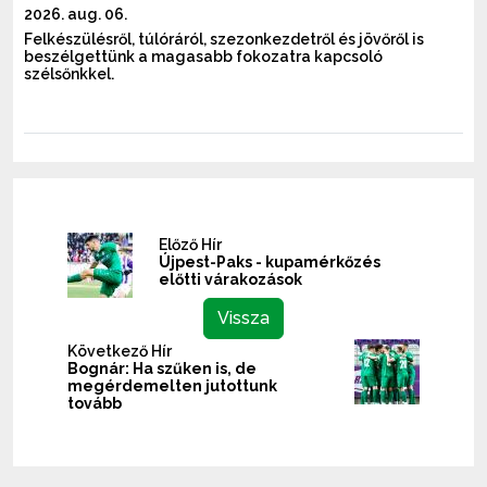
2026. aug. 06.
Felkészülésről, túlóráról, szezonkezdetről és jövőről is
beszélgettünk a magasabb fokozatra kapcsoló
szélsőnkkel.
Előző Hír
Újpest-Paks - kupamérkőzés
előtti várakozások
Vissza
Következő Hír
Bognár: Ha szűken is, de
megérdemelten jutottunk
tovább