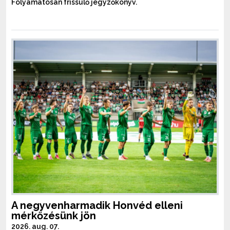
Folyamatosan frissülő jegyzőkönyv.
A negyvenharmadik Honvéd elleni
mérkőzésünk jön
2026. aug. 07.