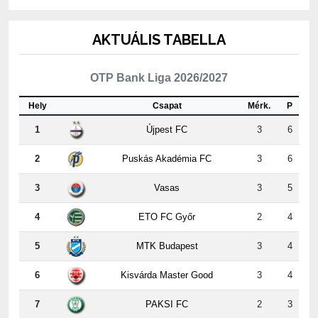
AKTUÁLIS TABELLA
OTP Bank Liga 2026/2027
Hely
Csapat
Mérk.
P
1
Újpest FC
3
6
2
Puskás Akadémia FC
3
6
3
Vasas
3
5
4
ETO FC Győr
2
4
5
MTK Budapest
3
4
6
Kisvárda Master Good
3
4
7
PAKSI FC
2
3
8
Nyíregyháza
2
3