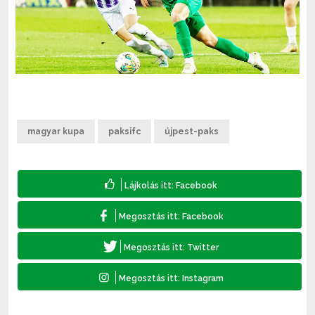
magyar kupa
paksifc
újpest-paks