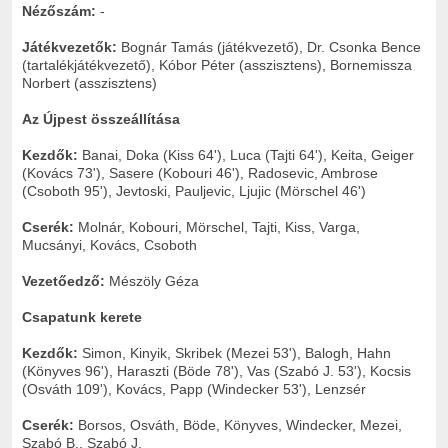
Nézőszám:
-
Játékvezetők:
Bognár Tamás
(játékvezető), Dr. Csonka Bence
(tartalékjátékvezető), Kóbor Péter (asszisztens), Bornemissza
Norbert (asszisztens)
Az Újpest összeállítása
Kezdők:
Banai, Doka (Kiss 64'), Luca (Tajti 64'), Keita, Geiger
(Kovács 73'), Sasere (Kobouri 46'), Radosevic, Ambrose
(Csoboth 95'), Jevtoski, Pauljevic, Ljujic (Mörschel 46')
Cserék:
Molnár, Kobouri, Mörschel, Tajti, Kiss, Varga,
Mucsányi, Kovács, Csoboth
Vezetőedző:
Mészöly Géza
Csapatunk kerete
Kezdők:
Simon, Kinyik, Skribek (Mezei 53'), Balogh, Hahn
(Könyves 96'), Haraszti (Böde 78'), Vas (Szabó J. 53'), Kocsis
(Osváth 109'), Kovács, Papp (Windecker 53'), Lenzsér
Cserék:
Borsos, Osváth, Böde, Könyves, Windecker, Mezei,
Szabó B., Szabó J.