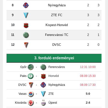
9
ZTE FC
3
3
10
Kispest-Honvéd
2
2
11
Ferencvárosi TC
2
1
12
DVSC
2
0
3. forduló erdeményei
Győr
-
Ferencváros
12.31 10:00
Paks
-
Honvéd
08.09 15:30
DVSC
-
Nyíregyháza
08.09 17:30
Vasas
-
ZTE
5:0
Kisvárda
-
Újpest
2:4
MTK
-
PAFC
2:3