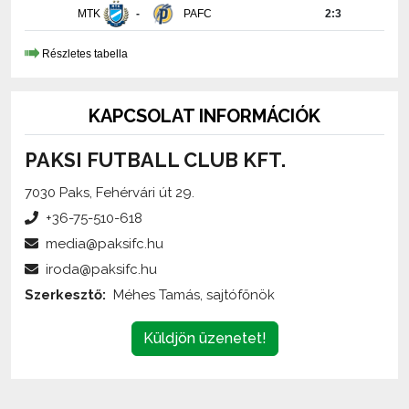
Részletes tabella
KAPCSOLAT INFORMÁCIÓK
PAKSI FUTBALL CLUB KFT.
7030 Paks, Fehérvári út 29.
+36-75-510-618
media@paksifc.hu
iroda@paksifc.hu
Szerkesztő:
Méhes Tamás, sajtófőnök
Küldjön üzenetet!