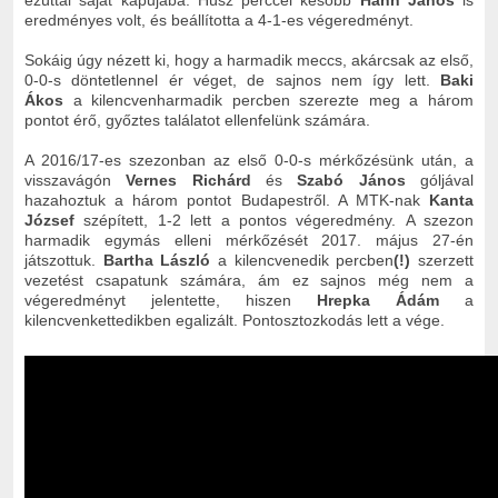
ezúttal saját kapujába. Húsz perccel később
Hahn János
is
eredményes volt, és beállította a 4-1-es végeredményt.
Sokáig úgy nézett ki, hogy a harmadik meccs, akárcsak az első,
0-0-s döntetlennel ér véget, de sajnos nem így lett.
Baki
Ákos
a kilencvenharmadik percben szerezte meg a három
pontot érő, győztes találatot ellenfelünk számára.
A 2016/17-es szezonban az első 0-0-s mérkőzésünk után, a
visszavágón
Vernes Richárd
és
Szabó János
góljával
hazahoztuk a három pontot Budapestről. A MTK-nak
Kanta
József
szépített, 1-2 lett a pontos végeredmény.
A szezon
harmadik egymás elleni mérkőzését 2017. május 27-én
játszottuk.
Bartha László
a kilencvenedik percben
(!)
szerzett
vezetést csapatunk számára, ám ez sajnos még nem a
végeredményt jelentette, hiszen
Hrepka Ádám
a
kilencvenkettedikben egalizált. Pontosztozkodás lett a vége.