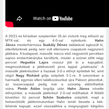
A 20/21-es kiírásban szeptember 26-án vívtunk meg először az
MTK-val, és egy 4-0-val nyitottunk.
Hahn
János
mesterhármasa
Szakály Dénes
találatával egészült ki,
ellenfelünknek pedig nem volt ellenszere csapatunk nagyszerű
játékára. A budapesti, második meccs első negyvenöt percében
sajnos emberhátrányba kerültünk, miután a szünet előtt négy
perccel
Hegedüs Lajos
rosszul jött ki a kapujából,
megmozdulását a játékvezető piros lappal „jutalmazta”. A
második játékrészben a hazaiak 3-0-s előnyt építettek fel, amit
végül
Nagy Richárd
gólja szépített 3-1-re. A szezonban a
harmadik egymás elleni találkozásunkat újra Pakson játszottuk,
az összecsapást pedig már a szünetig eldönthettük
volna.
Pintér Ádám
öngólja után
Hahn János
növelte
előnyünket, a második játékrészt 2-0-val indíthattuk. A félidőt
követően tíz perccel
Schön Szabolcs
szépített, majd a
hetvenötödik játékminutumban Hahn ismét bevette a kék-
fehérek kapuját, ezzel visszaállítva a megnyugtató kétgólos