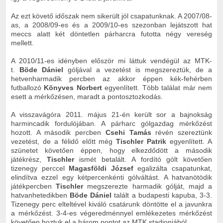
Az ezt követő időszak nem sikerült jól csapatunknak. A 2007/08-
as, a 2008/09-es és a 2009/10-es szezonban lejátszott hat
meccs alatt két döntetlen párharcra futotta négy vereség
mellett.
A 2010/11-es idényben először mi láttuk vendégül az MTK-
t.
Böde Dániel
góljával a vezetést is megszereztük, de a
hetvenharmadik percben az akkor éppen kék-fehérben
futballozó
Könyves Norbert
egyenlített. Több találat már nem
esett a mérkőzésen, maradt a pontosztozkodás.
A visszavágóra 2011. május 21-én került sor a bajnokság
harmincadik fordulójában. A párharc gólgazdag mérkőzést
hozott. A második percben
Csehi Tamás
révén szereztünk
vezetést, de a félidő előtt még
Tischler Patrik
egyenlített. A
szünetet követően éppen, hogy elkezdődött a második
játékrész,
Tischler
ismét betalált. A fordító gólt követően
tizenegy perccel
Magasföldi József
egalizálta csapatunkat,
elindítva ezzel egy kétpercenkénti gólváltást. A hatvanötödik
játékpercben
Tischler
megszerezte harmadik gólját, majd a
hatvanhetedikben
Böde Dániel
talált a budapesti kapuba, 3-3.
Tizenegy perc elteltével kiváló csatárunk döntötte el a javunkra
a mérkőzést. 3-4-es végeredménnyel emlékezetes mérkőzést
követően hoztuk el a három pontot az MTK stadionjából.