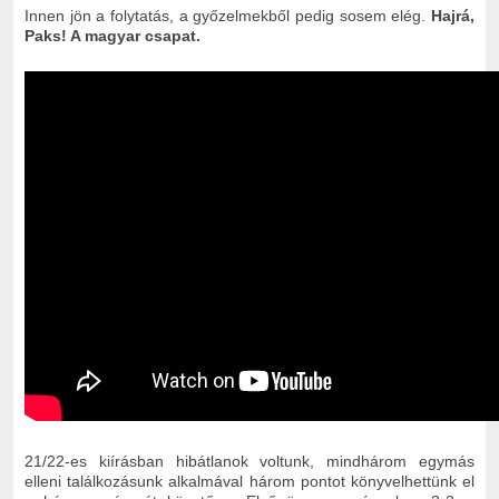
Innen jön a folytatás, a győzelmekből pedig sosem elég.
Hajrá,
Paks! A magyar csapat.
21/22-es kiírásban hibátlanok voltunk, mindhárom egymás
elleni találkozásunk alkalmával három pontot könyvelhettünk el