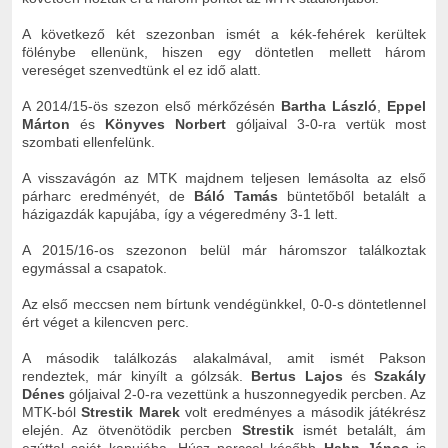
A következő két szezonban ismét a kék-fehérek kerültek
fölénybe ellenünk, hiszen egy döntetlen mellett három
vereséget szenvedtünk el ez idő alatt.
A 2014/15-ös szezon első mérkőzésén
Bartha László
,
Eppel
Márton
és
Könyves Norbert
góljaival 3-0-ra vertük most
szombati ellenfelünk.
A visszavágón az MTK majdnem teljesen lemásolta az első
párharc eredményét, de
Báló Tamás
büntetőből betalált a
házigazdák kapujába, így a végeredmény 3-1 lett.
A 2015/16-os szezonon belül már háromszor találkoztak
egymással a csapatok.
Az első meccsen nem bírtunk vendégünkkel, 0-0-s döntetlennel
ért véget a kilencven perc.
A második találkozás alakalmával, amit ismét Pakson
rendeztek, már kinyílt a gólzsák.
Bertus Lajos
és
Szakály
Dénes
góljaival 2-0-ra vezettünk a huszonnegyedik percben. Az
MTK-ból
Strestik Marek
volt eredményes a második játékrész
elején. Az ötvenötödik percben
Strestik
ismét betalált, ám