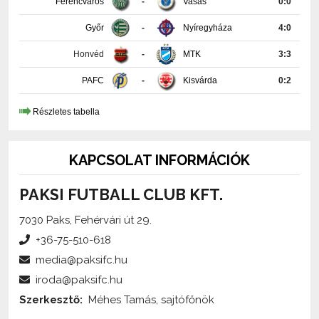
Ferencváros
-
Vasas
0:0
Győr
-
Nyíregyháza
4:0
Honvéd
-
MTK
3:3
PAFC
-
Kisvárda
0:2
Részletes tabella
KAPCSOLAT INFORMÁCIÓK
PAKSI FUTBALL CLUB KFT.
7030 Paks, Fehérvári út 29.
+36-75-510-618
media@paksifc.hu
iroda@paksifc.hu
Szerkesztő:
Méhes Tamás, sajtófőnök