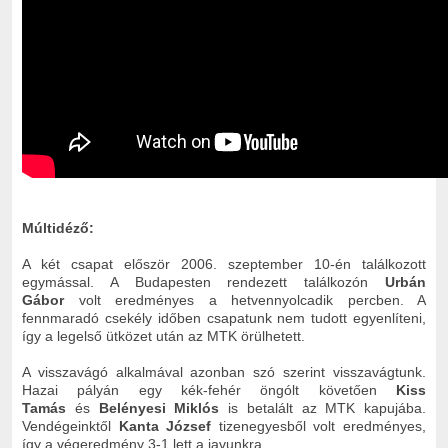
Múltidéző:
A két csapat először 2006. szeptember 10-én találkozott
egymással. A Budapesten rendezett találkozón
Urbán
Gábor
volt eredményes a hetvennyolcadik percben. A
fennmaradó csekély időben csapatunk nem tudott egyenlíteni,
így a legelső ütközet után az MTK örülhetett.
A visszavágó alkalmával azonban szó szerint visszavágtunk.
Hazai pályán egy kék-fehér öngólt követően
Kiss
Tamás
és
Belényesi Miklós
is betalált az MTK kapujába.
Vendégeinktől
Kanta József
tizenegyesből volt eredményes,
így a végeredmény 3-1 lett a javunkra.