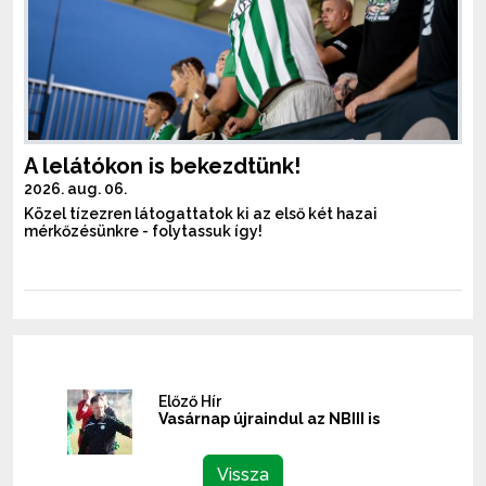
A lelátókon is bekezdtünk!
2026. aug. 06.
Közel tízezren látogattatok ki az első két hazai
mérkőzésünkre - folytassuk így!
Előző Hír
Vasárnap újraindul az NBIII is
Vissza