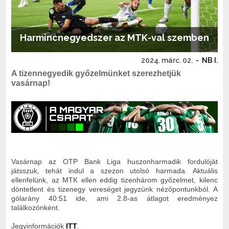
Harmincnegyedszer az MTK-val szemben
2024. márc. 02.
-
NB I.
A tizennegyedik győzelmünket szerezhetjük
vasárnap!
Vasárnap az OTP Bank Liga huszonharmadik fordulóját
játsszuk, tehát indul a szezon utolsó harmada. Aktuális
ellenfelünk, az MTK ellen eddig tizenhárom győzelmet, kilenc
döntetlent és tizenegy vereséget jegyzünk nézőpontunkból. A
gólarány 40:51 ide, ami 2.8-as átlagot eredményez
találkozónként.
Jegyinformációk
ITT
.