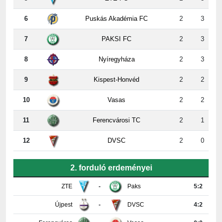
6
Puskás Akadémia FC
2
3
7
PAKSI FC
2
3
8
Nyíregyháza
2
3
9
Kispest-Honvéd
2
2
10
Vasas
2
2
11
Ferencvárosi TC
2
1
12
DVSC
2
0
2. forduló erdeményei
ZTE
-
Paks
5:2
Újpest
-
DVSC
4:2