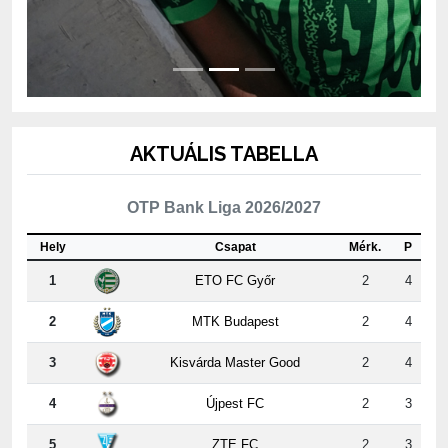
AKTUÁLIS TABELLA
OTP Bank Liga 2026/2027
Hely
Csapat
Mérk.
P
1
ETO FC Győr
2
4
2
MTK Budapest
2
4
3
Kisvárda Master Good
2
4
4
Újpest FC
2
3
5
ZTE FC
2
3