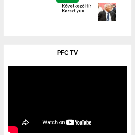
Következő Hír
Karszt 700
PFC TV