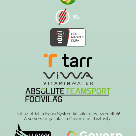
Ezt az oldalt a Hawk System készítette és üzemelteti!
A serverszolgáltatást a Govern-soft biztosítja!