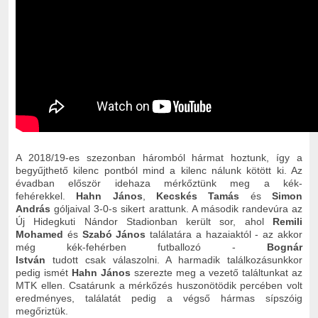
A 2018/19-es szezonban háromból hármat hoztunk, így a
begyűjthető kilenc pontból mind a kilenc nálunk kötött ki. Az
évadban először idehaza mérkőztünk meg a kék-
fehérekkel.
Hahn János
,
Kecskés Tamás
és
Simon
András
góljaival 3-0-s sikert arattunk. A második randevúra az
Új Hidegkuti Nándor Stadionban került sor, ahol
Remili
Mohamed
és
Szabó János
találatára a hazaiaktól - az akkor
még kék-fehérben futballozó -
Bognár
István
tudott csak válaszolni. A harmadik találkozásunkkor
pedig ismét
Hahn János
szerezte meg a vezető találtunkat az
MTK ellen. Csatárunk a mérkőzés huszonötödik percében volt
eredményes, találatát pedig a végső hármas sípszóig
megőriztük.