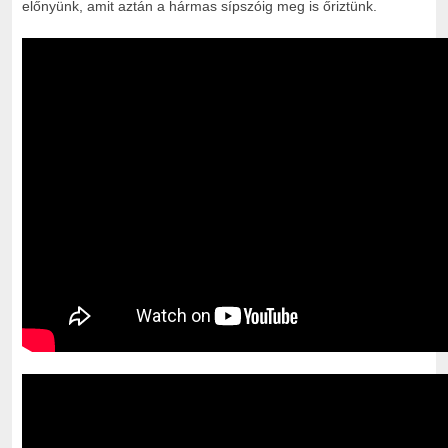
előnyünk, amit aztán a hármas sípszóig meg is őriztünk.