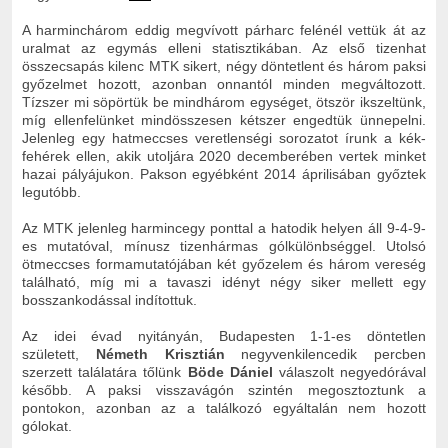
A harminchárom eddig megvívott párharc felénél vettük át az
uralmat az egymás elleni statisztikában. Az első tizenhat
összecsapás kilenc MTK sikert, négy döntetlent és három paksi
győzelmet hozott, azonban onnantól minden megváltozott.
Tízszer mi söpörtük be mindhárom egységet, ötször ikszeltünk,
míg ellenfelünket mindösszesen kétszer engedtük ünnepelni.
Jelenleg egy hatmeccses veretlenségi sorozatot írunk a kék-
fehérek ellen, akik utoljára 2020 decemberében vertek minket
hazai pályájukon. Pakson egyébként 2014 áprilisában győztek
legutóbb.
Az MTK jelenleg harmincegy ponttal a hatodik helyen áll 9-4-9-
es mutatóval, mínusz tizenhármas gólkülönbséggel. Utolsó
ötmeccses formamutatójában két győzelem és három vereség
található, míg mi a tavaszi idényt négy siker mellett egy
bosszankodással indítottuk.
Az idei évad nyitányán, Budapesten 1-1-es döntetlen
született,
Németh Krisztián
negyvenkilencedik percben
szerzett találatára tőlünk
Böde Dániel
válaszolt negyedórával
később. A paksi visszavágón szintén megosztoztunk a
pontokon, azonban az a találkozó egyáltalán nem hozott
gólokat.