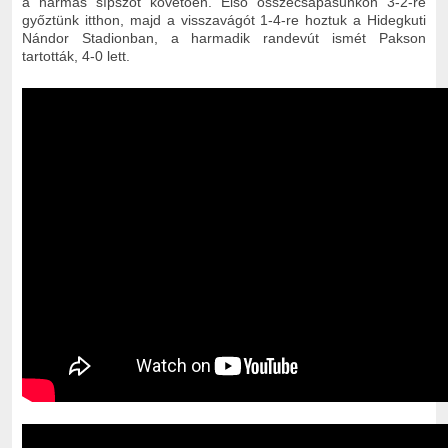
a hármas sípszót követően. Első összecsapásunkon 3-2-re
győztünk itthon, majd a visszavágót 1-4-re hoztuk a Hidegkuti
Nándor Stadionban, a harmadik randevút ismét Pakson
tartották, 4-0 lett.