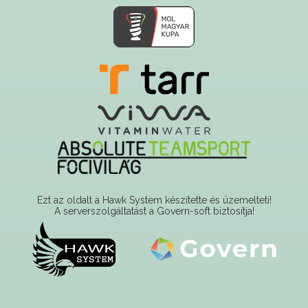
Ezt az oldalt a Hawk System készítette és üzemelteti!
A serverszolgáltatást a Govern-soft biztosítja!