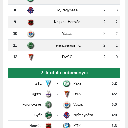
9
Kispest-Honvéd
2
2
10
Vasas
2
2
11
Ferencvárosi TC
2
1
12
DVSC
2
0
2. forduló erdeményei
ZTE
-
Paks
5:2
Újpest
-
DVSC
4:2
Ferencváros
-
Vasas
0:0
Győr
-
Nyíregyháza
4:0
Honvéd
-
MTK
3:3
PAFC
-
Kisvárda
0:2