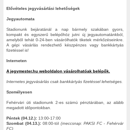
Elővételes jegyvásárlási lehetőségek
Jegyautomata
Stadionunk bejáratánál a nap bármely szakában gyors,
kompakt és egyszerű belépőhöz jutni új jegyautomatánkból,
amelyből tehát 0-24-ben vásárólhatók tiketek mérkőzéseinkre.
A gépi vásárlás rendezhető készpénzes vagy bankkártyás
fizetéssel is!
Interneten
A jegymester.hu weboldalon vásárolhatóak belépők.
Internetes jegyvásárlás csak bankkártyás fizetéssel lehetséges.
Személyesen
Fehérvári úti stadionunk 2-es számú pénztárában, az alább
megadott időpontokban.
Péntek (04.12.):
13:00-17:00
Szombat (04
.13.):
08:00-tól
(meccsnap: PAKSI FC - Fehérvár
FC)