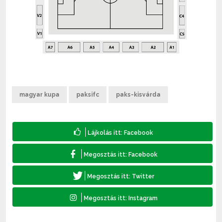
magyar kupa
paksifc
paks-kisvárda