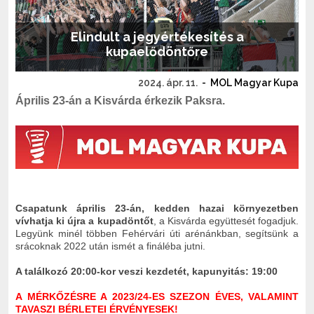
Elindult a jegyértékesítés a
kupaelődöntőre
2024. ápr. 11.
-
MOL Magyar Kupa
Április 23-án a Kisvárda érkezik Paksra.
Csapatunk április 23-án, kedden hazai környezetben
vívhatja ki újra a kupadöntőt
, a Kisvárda együttesét fogadjuk.
Legyünk minél többen Fehérvári úti arénánkban, segítsünk a
srácoknak 2022 után ismét a fináléba jutni.
A találkozó 20:00-kor veszi kezdetét,
kapunyitás: 19:00
A MÉRKŐZÉSRE A 2023/24-ES SZEZON ÉVES, VALAMINT
TAVASZI BÉRLETEI ÉRVÉNYESEK!