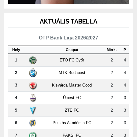
AKTUÁLIS TABELLA
OTP Bank Liga 2026/2027
Hely
Csapat
Mérk.
P
1
ETO FC Győr
2
4
2
MTK Budapest
2
4
3
Kisvárda Master Good
2
4
4
Újpest FC
2
3
5
ZTE FC
2
3
6
Puskás Akadémia FC
2
3
7
PAKSI FC
2
3
8
Nyíregyháza
2
3