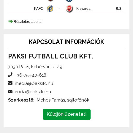
Részletes tabella
KAPCSOLAT INFORMÁCIÓK
PAKSI FUTBALL CLUB KFT.
7030 Paks, Fehérvári út 29.
+36-75-510-618
media@paksifc.hu
iroda@paksifc.hu
Szerkesztő:
Méhes Tamás, sajtófőnök
Küldjön üzenetet!