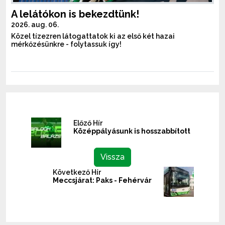
A lelátókon is bekezdtünk!
2026. aug. 06.
Közel tízezren látogattatok ki az első két hazai
mérkőzésünkre - folytassuk így!
Előző Hír
Középpályásunk is hosszabbított
Vissza
Következő Hír
Meccsjárat: Paks - Fehérvár