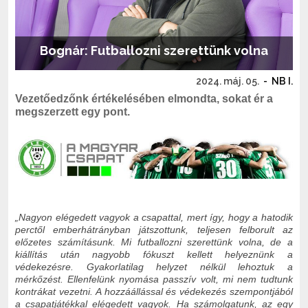
Bognár: Futballozni szerettünk volna
2024. máj. 05.
-
NB I.
Vezetőedzőnk értékelésében elmondta, sokat ér a
megszerzett egy pont.
„Nagyon elégedett vagyok a csapattal, mert így, hogy a hatodik
perctől emberhátrányban játszottunk, teljesen felborult az
előzetes számításunk. Mi futballozni szerettünk volna, de a
kiállítás után nagyobb fókuszt kellett helyeznünk a
védekezésre. Gyakorlatilag helyzet nélkül lehoztuk a
mérkőzést. Ellenfelünk nyomása passzív volt, mi nem tudtunk
kontrákat vezetni. A hozzáállással és védekezés szempontjából
a csapatjátékkal elégedett vagyok. Ha számolgatunk, az egy