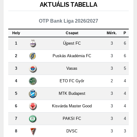
OTP Bank Liga 2026/2027
Hely
Csapat
Mérk.
P
1
Újpest FC
3
6
2
Puskás Akadémia FC
3
6
3
Vasas
3
5
4
ETO FC Győr
2
4
5
MTK Budapest
3
4
6
Kisvárda Master Good
3
4
7
PAKSI FC
3
4
8
DVSC
3
3
9
Nyíregyháza
3
3