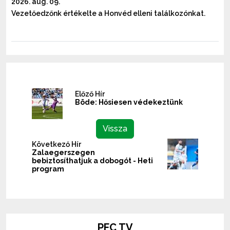
2026. aug. 09.
Vezetőedzőnk értékelte a Honvéd elleni találkozónkat.
Előző Hír
Böde: Hősiesen védekeztünk
Vissza
Következő Hír
Zalaegerszegen
bebiztosíthatjuk a dobogót - Heti
program
PFC TV