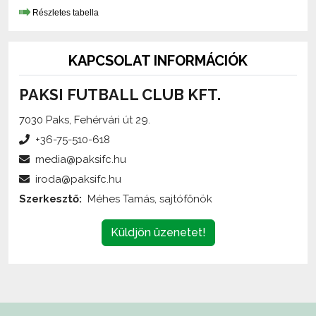
KAPCSOLAT INFORMÁCIÓK
PAKSI FUTBALL CLUB KFT.
7030 Paks, Fehérvári út 29.
+36-75-510-618
media@paksifc.hu
iroda@paksifc.hu
Szerkesztő:
Méhes Tamás, sajtófőnök
Küldjön üzenetet!
Az oldalon található írott és képi anyagok
engedélykötelesek
,