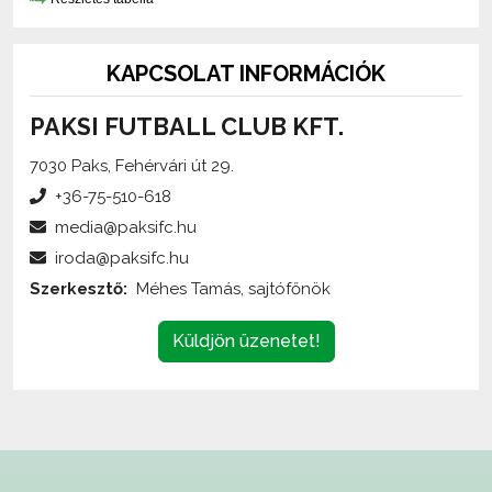
KAPCSOLAT INFORMÁCIÓK
PAKSI FUTBALL CLUB KFT.
7030 Paks, Fehérvári út 29.
+36-75-510-618
media@paksifc.hu
iroda@paksifc.hu
Szerkesztő:
Méhes Tamás, sajtófőnök
Küldjön üzenetet!
Az oldalon található írott és képi anyagok
engedélykötelesek
,
és csak a forrás megjelölésével,