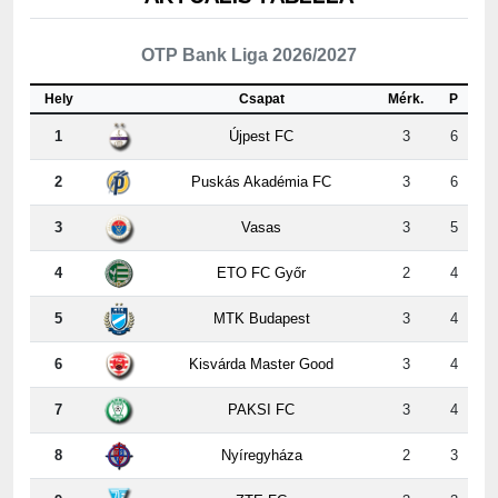
OTP Bank Liga 2026/2027
Hely
Csapat
Mérk.
P
1
Újpest FC
3
6
2
Puskás Akadémia FC
3
6
3
Vasas
3
5
4
ETO FC Győr
2
4
5
MTK Budapest
3
4
6
Kisvárda Master Good
3
4
7
PAKSI FC
3
4
8
Nyíregyháza
2
3
9
ZTE FC
3
3