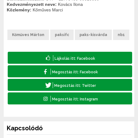
Kedvezményezett neve:
Kovács Ilona
Közlemény:
Kőműves Marci
Kőműves Márton
paksifc
paks-kisvárda
nb1
Kapcsolódó