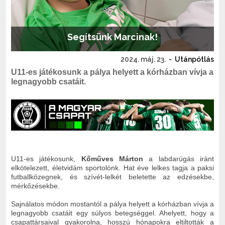
Segítsünk Marcinak!
2024. máj. 23.
-
Utánpótlás
U11-es játékosunk a pálya helyett a kórházban vívja a
legnagyobb csatáit.
U11-es játékosunk,
Kőműves Márton
a labdarúgás iránt
elkötelezett, életvidám sportolónk. Hat éve lelkes tagja a paksi
futballközegnek, és szívét-lelkét beletette az edzésekbe,
mérkőzésekbe.
Sajnálatos módon mostantól a pálya helyett a kórházban vívja a
legnagyobb csatáit egy súlyos betegséggel. Ahelyett, hogy a
csapattársaival gyakorolna, hosszú hónapokra eltiltották a