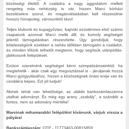
közösségi élettől. A családra a nagy aggodalom mellett
rengeteg más nehézség is vár, hiszen Marci kórházi
kezelésekre szorul, és magánoktatásban kell részesülnie
hosszú hónapokig, városunktól távol.
Teljes klubunk és kupagyőztes, bajnoki ezüstérmes első számú
csapatunk azonnal Marci mellé állt, és komoly segítséget
jelentő támogatásban részesítette. Úgy gondoljuk, hogy
kötelességünk ezekben a nehéz időkben támogatni a családot,
és minden tőlünk telhetőt megtenni, hogy segítsük utánpótlás-
játékosunk felépülését.
Ezúton szeretnénk segítséget kérni szimpatizánsainktól, ha
megtehetik - akár csak egy megosztással is - járuljanak hozzá
Marci gyógyulásához, hiszen a közösségnek óriási ereje van és
csodákra képes. Ezt jól tudjuk!
Akinek tehát van lehetősége, az alábbi bankszámlaszámra
utalhat adományt. És még egy arany „szabály”, a szándék a
fontos, nem az adomány mértéke!
Marcinak mihamarabbi felépülést kívánunk, várjuk vissza a
pályára!
Bankszámlaszám:
OTP - 11773463-00815859