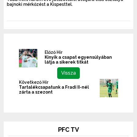
bajnoki mérkőzést a Kispesttel.
Előző Hír
Kinyik a csapat egyensúlyában
látja a sikerek titkát
Vissza
Következő Hír
Tartalékcsapatunk a Fradi II-nél
zárta a szezont
PFC TV