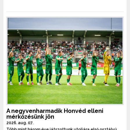
A negyvenharmadik Honvéd elleni
mérkőzésünk jön
2026. aug. 07.
Több mint három éve játszottunk utoljára első osztályú