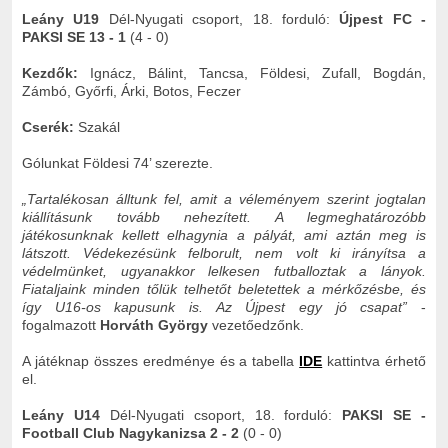
Leány U19
Dél-Nyugati csoport, 18. forduló:
Újpest FC -
PAKSI SE 13 - 1
(4 - 0)
Kezdők:
Ignácz, Bálint, Tancsa, Földesi, Zufall, Bogdán,
Zámbó, Győrfi, Árki, Botos, Feczer
Cserék:
Szakál
Gólunkat Földesi 74’ szerezte.
„Tartalékosan álltunk fel, amit a véleményem szerint jogtalan
kiállításunk tovább nehezített. A legmeghatározóbb
játékosunknak kellett elhagynia a pályát, ami aztán meg is
látszott. Védekezésünk felborult, nem volt ki irányítsa a
védelmünket, ugyanakkor lelkesen futballoztak a lányok.
Fiataljaink minden tőlük telhetőt beletettek a mérkőzésbe, és
így U16-os kapusunk is. Az Újpest egy jó csapat”
-
fogalmazott
Horváth György
vezetőedzőnk.
A játéknap összes eredménye és a tabella
IDE
kattintva érhető
el.
Leány U14
Dél-Nyugati csoport, 18. forduló:
PAKSI SE -
Football Club Nagykanizsa 2 - 2
(0 - 0)