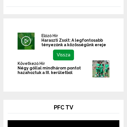
Előző Hír
Haraszti Zsolt: A legfontosabb
tényezőnk a közösségünk ereje
Vissza
Következő Hír
Négy góllal mindhárom pontot
hazahoztuk a III. kerületből
PFC TV