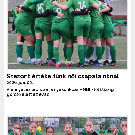
Szezont értékeltünk női csapatainknál
2026. jún. 02.
Arannyal és bronzzal a nyakunkban - NBII-től U14-ig
górcső alatt az évad.