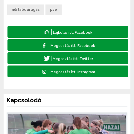
női labdarúgás
pse
Kapcsolódó