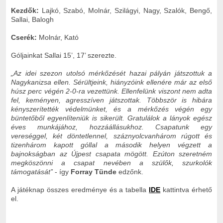
Kezdők:
Lajkó, Szabó, Molnár, Szilágyi, Nagy, Szalók, Bengő,
Sallai, Balogh
Cserék:
Molnár, Kató
Góljainkat Sallai 15’, 17’ szerezte.
„Az idei szezon utolsó mérkőzését hazai pályán játszottuk a
Nagykanizsa ellen. Sérültjeink, hiányzóink ellenére már az első
húsz perc végén 2-0-ra vezettünk. Ellenfelünk viszont nem adta
fel, keményen, agresszíven játszottak. Többször is hibára
kényszerítették védelmünket, és a mérkőzés végén egy
büntetőből egyenlíteniük is sikerült. Gratulálok a lányok egész
éves munkájához, hozzáállásukhoz. Csapatunk egy
vereséggel, két döntetlennel, száznyolcvanhárom rúgott és
tizenhárom kapott góllal a második helyen végzett a
bajnokságban az Újpest csapata mögött. Ezúton szeretném
megköszönni a csapat nevében a szülők, szurkolók
támogatását”
- így
Forray Tünde
edzőnk.
A játéknap összes eredménye és a tabella
IDE
kattintva érhető
el.