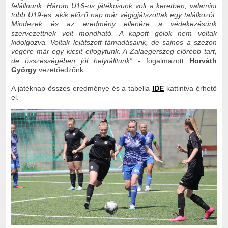
felállnunk. Három U16-os játékosunk volt a keretben, valamint
több U19-es, akik előző nap már végigjátszottak egy találkozót.
Mindezek és az eredmény ellenére a védekezésünk
szervezettnek volt mondható. A kapott gólok nem voltak
kidolgozva. Voltak lejátszott támadásaink, de sajnos a szezon
végére már egy kicsit elfogytunk. A Zalaegerszeg előrébb tart,
de összességében jól helytálltunk”
- fogalmazott
Horváth
György
vezetőedzőnk.
A játéknap összes eredménye és a tabella
IDE
kattintva érhető
el.