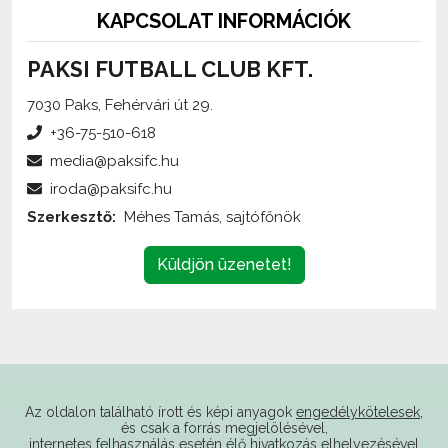
PAKSI FUTBALL CLUB KFT.
7030 Paks, Fehérvári út 29.
+36-75-510-618
media@paksifc.hu
iroda@paksifc.hu
Szerkesztő:
Méhes Tamás, sajtófőnök
Küldjön üzenetet!
Az oldalon található írott és képi anyagok
engedélykötelesek
,
és csak a forrás megjelölésével,
internetes felhasználás esetén élő hivatkozás elhelyezésével
(forrás: paksifc.hu) használhatóak fel.