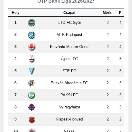
Hely
Csapat
Mérk.
P
1
ETO FC Győr
2
4
2
MTK Budapest
2
4
3
Kisvárda Master Good
2
4
4
Újpest FC
2
3
5
ZTE FC
2
3
6
Puskás Akadémia FC
2
3
7
PAKSI FC
2
3
8
Nyíregyháza
2
3
9
Kispest-Honvéd
2
2
10
Vasas
2
2
11
Ferencvárosi TC
2
1