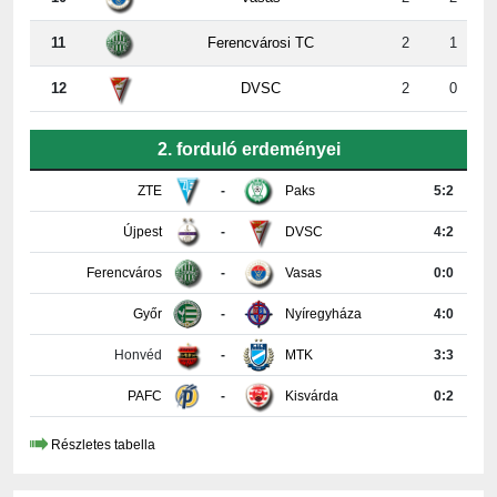
12
DVSC
2
0
2. forduló erdeményei
ZTE
-
Paks
5:2
Újpest
-
DVSC
4:2
Ferencváros
-
Vasas
0:0
Győr
-
Nyíregyháza
4:0
Honvéd
-
MTK
3:3
PAFC
-
Kisvárda
0:2
Részletes tabella
KAPCSOLAT INFORMÁCIÓK