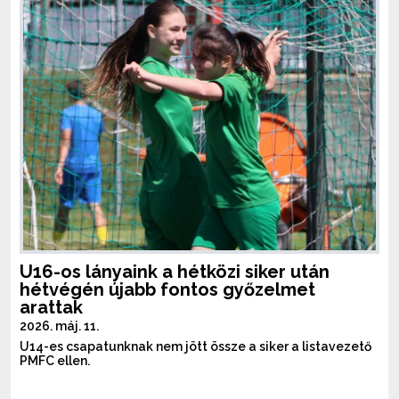
U16-os lányaink a hétközi siker után
hétvégén újabb fontos győzelmet
arattak
2026. máj. 11.
U14-es csapatunknak nem jött össze a siker a listavezető
PMFC ellen.