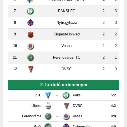
7
PAKSI FC
2
3
8
Nyíregyháza
2
3
9
Kispest-Honvéd
2
2
10
Vasas
2
2
11
Ferencvárosi TC
2
1
12
DVSC
2
0
2. forduló erdeményei
ZTE
-
Paks
5:2
Újpest
-
DVSC
4:2
Ferencváros
-
Vasas
0:0
Győr
-
Nyíregyháza
4:0