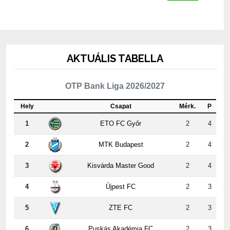
AKTUÁLIS TABELLA
OTP Bank Liga 2026/2027
Hely
Csapat
Mérk.
P
1
ETO FC Győr
2
4
2
MTK Budapest
2
4
3
Kisvárda Master Good
2
4
4
Újpest FC
2
3
5
ZTE FC
2
3
6
Puskás Akadémia FC
2
3