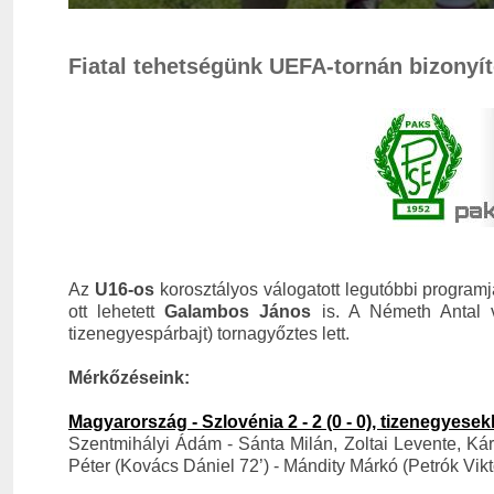
Fiatal tehetségünk UEFA-tornán bizonyí
Az
U16-os
korosztályos válogatott legutóbbi program
ott lehetett
Galambos János
is. A Németh Antal v
tizenegyespárbajt) tornagyőztes lett.
Mérkőzéseink:
Magyarország - Szlovénia 2 - 2 (0 - 0), tizenegyesekk
Szentmihályi Ádám - Sánta Milán, Zoltai Levente, K
Péter (Kovács Dániel 72’) - Mándity Márkó (Petrók Vik