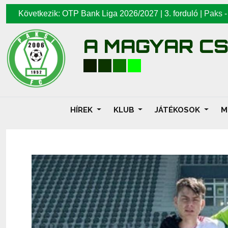
Következik: OTP Bank Liga 2026/2027 | 3. forduló |
Paks
A MAGYAR C
HÍREK
KLUB
JÁTÉKOSOK
M