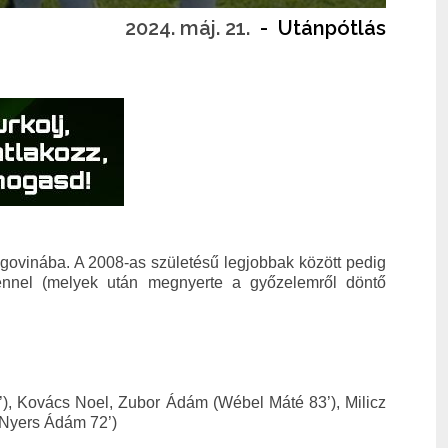
2024. máj. 21.
-
Utánpótlás
govinába. A 2008-as születésű legjobbak között pedig
ennel (melyek után megnyerte a győzelemről döntő
), Kovács Noel, Zubor Ádám (Wébel Máté 83’), Milicz
 (Nyers Ádám 72’)