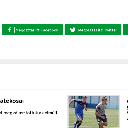
játékosai
mét megválasztottuk az elmúlt