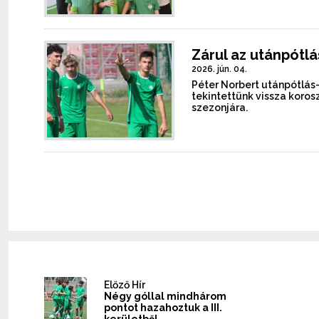
Zárul az utánpótl
2026. jún. 04.
Péter Norbert utánpótlá
tekintettünk vissza koro
szezonjára.
Előző Hír
Négy góllal mindhárom
pontot hazahoztuk a III.