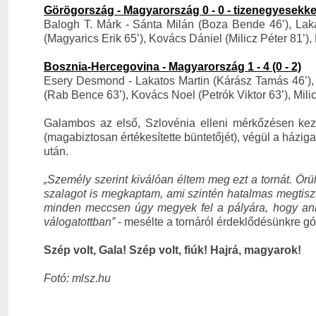
Görögország - Magyarország 0 - 0 - tizenegyesekkel
Balogh T. Márk - Sánta Milán (Boza Bende 46’), Laka
(Magyarics Erik 65’), Kovács Dániel (Milicz Péter 81
Bosznia-Hercegovina - Magyarország 1 - 4 (0 - 2)
Esery Desmond - Lakatos Martin (Kárász Tamás 46’), 
(Rab Bence 63’), Kovács Noel (Petrók Viktor 63’), Mili
Galambos az első, Szlovénia elleni mérkőzésen kezdő
(magabiztosan értékesítette büntetőjét), végül a házig
után.
„Személy szerint kiválóan éltem meg ezt a tornát. Ör
szalagot is megkaptam, ami szintén hatalmas megtiszt
minden meccsen úgy megyek fel a pályára, hogy annyi
válogatottban”
- mesélte a tornáról érdeklődésünkre g
Szép volt, Gala! Szép volt, fiúk! Hajrá, magyarok!
Fotó: mlsz.hu