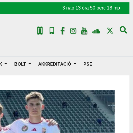
3
nap
13
óra
50
perc
17
mp
AK
BOLT
AKKREDITÁCIÓ
PSE