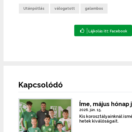
Utánpótlás
válogatott
galambos
Kapcsolódó
Íme, május hónap 
2026. jún. 15.
Kis korosztályainknál is
hetek kiválóságait.