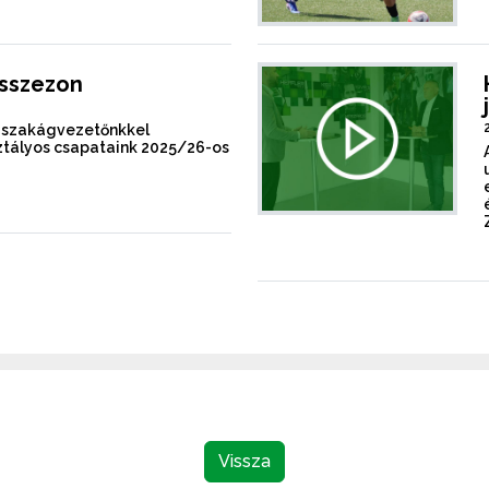
ásszezon
s-szakágvezetőnkkel
sztályos csapataink 2025/26-os
Vissza