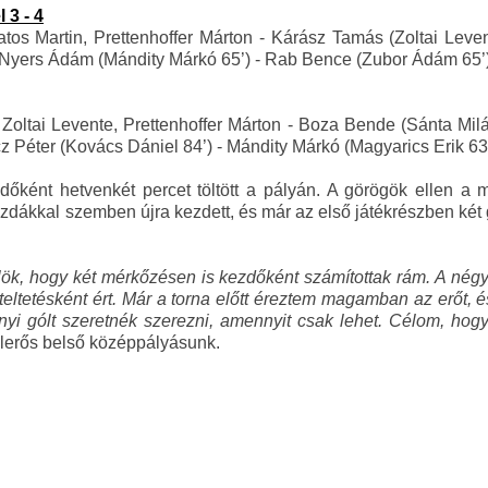
 3 - 4
tos Martin, Prettenhoffer Márton - Kárász Tamás (Zoltai Leven
’), Nyers Ádám (Mándity Márkó 65’) - Rab Bence (Zubor Ádám 65’
Zoltai Levente, Prettenhoffer Márton - Boza Bende (Sánta Mi
cz Péter (Kovács Dániel 84’) - Mándity Márkó (Magyarics Erik 63
ként hetvenkét percet töltött a pályán. A görögök ellen a m
azdákkal szemben újra kezdett, és már az első játékrészben két 
ülök, hogy két mérkőzésen is kezdőként számítottak rám. A négy
eltetésként ért. Már a torna előtt éreztem magamban az erőt, é
 gólt szeretnék szerezni, amennyit csak lehet. Célom, hogy 
ólerős belső középpályásunk.