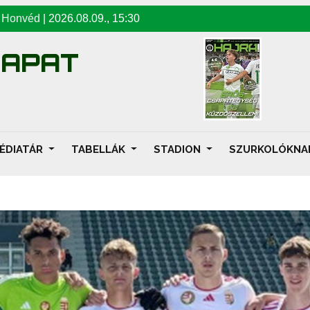
-
Honvéd
|
2026.08.09
.,
15:30
SAPAT
ÉDIATÁR
TABELLÁK
STADION
SZURKOLÓKN