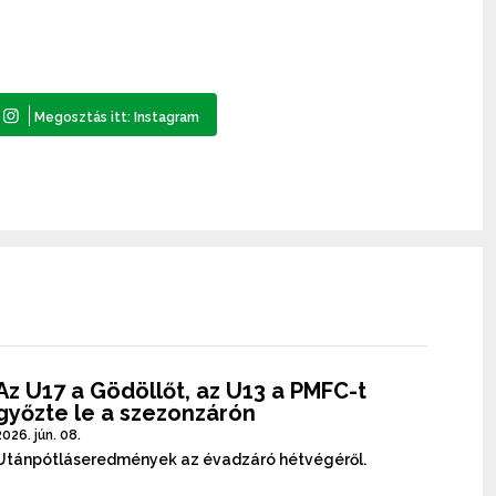
Az U17 a Gödöllőt, az U13 a PMFC-t
győzte le a szezonzárón
2026. jún. 08.
Utánpótláseredmények az évadzáró hétvégéről.