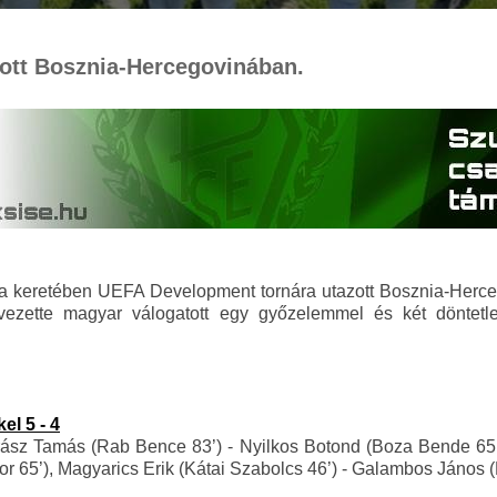
tott Bosznia-Hercegovinában.
ja keretében UEFA Development tornára utazott Bosznia-Herce
ezette magyar válogatott egy győzelemmel és két döntetl
el 5 - 4
árász Tamás (Rab Bence 83’) - Nyilkos Botond (Boza Bende 65’
tor 65’), Magyarics Erik (Kátai Szabolcs 46’) - Galambos János