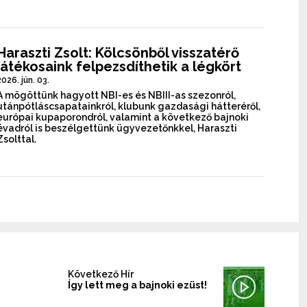
Haraszti Zsolt: Kölcsönből visszatérő
játékosaink felpezsdíthetik a légkört
2026. jún. 03.
A mögöttünk hagyott NBI-es és NBIII-as szezonról,
utánpótláscsapatainkról, klubunk gazdasági hátteréről,
európai kupaporondról, valamint a következő bajnoki
évadról is beszélgettünk ügyvezetőnkkel, Haraszti
Zsolttal.
Következő Hír
Így lett meg a bajnoki ezüst!