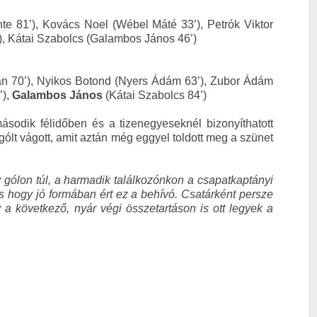
te 81’), Kovács Noel (Wébel Máté 33’), Petrók Viktor
), Kátai Szabolcs (Galambos János 46’)
lán 70’), Nyikos Botond (Nyers Ádám 63’), Zubor Ádám
’),
Galambos János
(Kátai Szabolcs 84’)
ásodik félidőben és a tizenegyeseknél bizonyíthatott
gólt vágott, amit aztán még eggyel toldott meg a szünet
 gólon túl, a harmadik találkozónkon a csapatkaptányi
s hogy jó formában ért ez a behívó. Csatárként persze
a következő, nyár végi összetartáson is ott legyek a