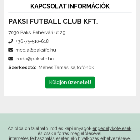
PAKSI FUTBALL CLUB KFT.
7030 Paks, Fehérvári út 29.
+36-75-510-618
media@paksifc.hu
iroda@paksifc.hu
Szerkesztő:
Méhes Tamás, sajtófőnök
Küldjön üzenetet!
Az oldalon található írott és képi anyagok
engedélykötelesek
,
és csak a forrás megjelölésével,
internetes felhasználás esetén élő hivatkozás elhelyezésével
(forrás: paksifc.hu) használhatóak fel.