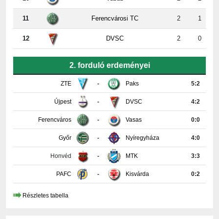
12
DVSC
2
0
2. forduló erdeményei
ZTE
-
Paks
5:2
Újpest
-
DVSC
4:2
Ferencváros
-
Vasas
0:0
Győr
-
Nyíregyháza
4:0
Honvéd
-
MTK
3:3
PAFC
-
Kisvárda
0:2
Részletes tabella
KAPCSOLAT INFORMÁCIÓK