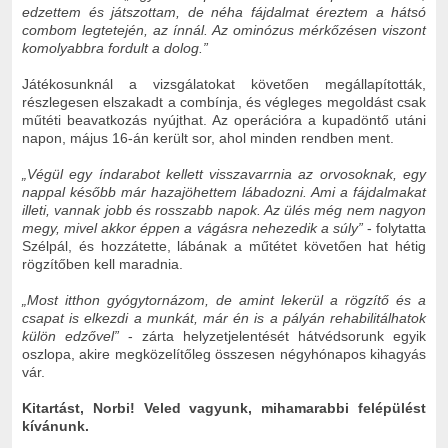
edzettem és játszottam, de néha fájdalmat éreztem a hátsó
combom legtetején, az ínnál. Az ominózus mérkőzésen viszont
komolyabbra fordult a dolog.”
Játékosunknál a vizsgálatokat követően megállapították,
részlegesen elszakadt a combínja, és végleges megoldást csak
műtéti beavatkozás nyújthat. Az operációra a kupadöntő utáni
napon, május 16-án került sor, ahol minden rendben ment.
„Végül egy índarabot kellett visszavarrnia az orvosoknak, egy
nappal később már hazajöhettem lábadozni. Ami a fájdalmakat
illeti, vannak jobb és rosszabb napok. Az ülés még nem nagyon
megy, mivel akkor éppen a vágásra nehezedik a súly”
- folytatta
Szélpál, és hozzátette, lábának a műtétet követően hat hétig
rögzítőben kell maradnia.
„Most itthon gyógytornázom, de amint lekerül a rögzítő és a
csapat is elkezdi a munkát, már én is a pályán rehabilitálhatok
külön edzővel”
- zárta helyzetjelentését hátvédsorunk egyik
oszlopa, akire megközelítőleg összesen négyhónapos kihagyás
vár.
Kitartást, Norbi! Veled vagyunk, mihamarabbi felépülést
kívánunk.