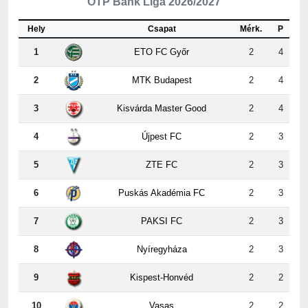
Hely
Csapat
Mérk.
P
1
ETO FC Győr
2
4
2
MTK Budapest
2
4
3
Kisvárda Master Good
2
4
4
Újpest FC
2
3
5
ZTE FC
2
3
6
Puskás Akadémia FC
2
3
7
PAKSI FC
2
3
8
Nyíregyháza
2
3
9
Kispest-Honvéd
2
2
10
Vasas
2
2
11
Ferencvárosi TC
2
1